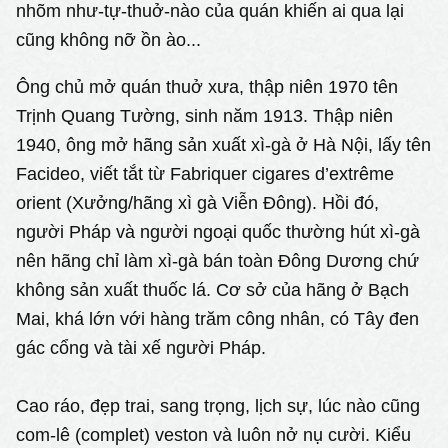
nhõm như-tự-thuở-nào của quán khiến ai qua lại
cũng không nỡ ồn ào...
Ông chủ mở quán thuở xưa, thập niên 1970 tên
Trịnh Quang Tường, sinh năm 1913. Thập niên
1940, ông mở hãng sản xuất xì-gà ở Hà Nội, lấy tên
Facideo, viết tắt từ Fabriquer cigares d’extrême
orient (Xưởng/hãng xì gà Viễn Đông). Hồi đó,
người Pháp và người ngoại quốc thường hút xì-gà
nên hãng chỉ làm xì-gà bán toàn Đông Dương chứ
không sản xuất thuốc lá. Cơ sở của hãng ở Bạch
Mai, khá lớn với hàng trăm công nhân, có Tây đen
gác cổng và tài xế người Pháp.
Cao ráo, đẹp trai, sang trọng, lịch sự, lúc nào cũng
com-lê (complet) veston và luôn nở nụ cười. Kiểu