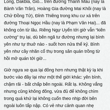
Long, Dakbla, Gió... trên đường Thánh Mẫu (nay là
Bành Văn Trân), Hoàng Gia đường Mai Khôi (nay là
Chử Đồng Tử), Đỉnh Thiêng trong khu cư xá trên
đường Thoại Ngọc Hầu (nay là Phạm Văn Hai)... đã
không còn từ lâu. Riêng Ngự Uyển tới giờ vẫn “kiên
cường” trụ lại, dù bên ngã tư đường nhưng lại bình
yên như tự thuở nào - suốt hơn nửa thế kỷ. Bình
yên như cây nhãn cổ thụ trong sân quán trồng từ
hồi mở quán tới giờ...
Giờ ngựa xe qua lại đông hơn nhưng thật kỳ lạ khi
bước vào đây lại như một thế giới khác: yên bình,
chậm rãi - bất chấp bên ngoài. Rất lạ. Không vắng
nhưng cũng không đông, vừa đủ để không chìm
trong quá khứ lại không cuốn theo nhịp đời bên
ngoài luôn tấp nập. Có vẻ như cảnh quan nhẹ