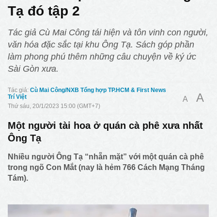
Tạ đó tập 2
Tác giả Cù Mai Công tái hiện và tôn vinh con người,
văn hóa đặc sắc tại khu Ông Tạ. Sách góp phần
làm phong phú thêm những câu chuyện về ký ức
Sài Gòn xưa.
Cù Mai Công/NXB Tổng hợp TP.HCM & First News
A
Trí Việt
A
Thứ sáu, 20/1/2023 15:00 (GMT+7)
Một người tài hoa ở quán cà phê xưa nhất
Ông Tạ
Nhiều người Ông Tạ “nhẵn mặt” với một quán cà phê
trong ngõ Con Mắt (nay là hẻm 766 Cách Mạng Tháng
Tám).