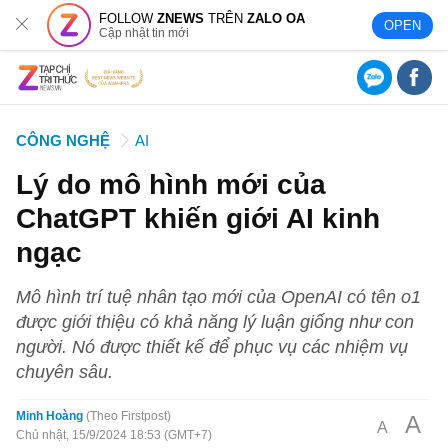
FOLLOW
ZNEWS
TRÊN
ZALO OA
OPEN
Cập nhật tin mới
CÔNG NGHỆ
AI
Lý do mô hình mới của
ChatGPT khiến giới AI kinh
ngạc
Mô hình trí tuệ nhân tạo mới của OpenAI có tên o1
được giới thiệu có khả năng lý luận giống như con
người. Nó được thiết kế để phục vụ các nhiệm vụ
chuyên sâu.
Minh Hoàng
Theo Firstpost
A
A
Chủ nhật, 15/9/2024 18:53 (GMT+7)