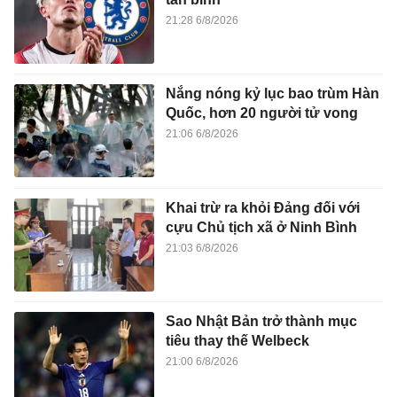
21:28 6/8/2026
Nắng nóng kỷ lục bao trùm Hàn
Quốc, hơn 20 người tử vong
21:06 6/8/2026
Khai trừ ra khỏi Đảng đối với
cựu Chủ tịch xã ở Ninh Bình
21:03 6/8/2026
Sao Nhật Bản trở thành mục
tiêu thay thế Welbeck
21:00 6/8/2026