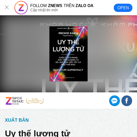
FOLLOW
ZNEWS
TRÊN
ZALO OA
OPEN
Cập nhật tin mới
XUẤT BẢN
Uy thế lượng tử