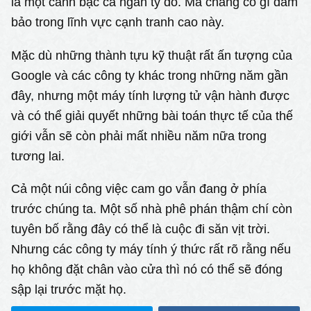
là một canh bạc cả ngàn tỷ đô. Mà chẳng có gì đảm
bảo trong lĩnh vực cạnh tranh cao này.
Mặc dù những thành tựu kỹ thuật rất ấn tượng của
Google và các công ty khác trong những năm gần
đây, nhưng một máy tính lượng tử vận hành được
và có thể giải quyết những bài toán thực tế của thế
giới vẫn sẽ còn phải mất nhiều năm nữa trong
tương lai.
Cả một núi công việc cam go vẫn đang ở phía
trước chúng ta. Một số nhà phê phán thậm chí còn
tuyên bố rằng đây có thể là cuộc đi săn vịt trời.
Nhưng các công ty máy tính ý thức rất rõ rằng nếu
họ không đặt chân vào cửa thì nó có thể sẽ đóng
sập lại trước mặt họ.