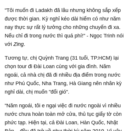
"Tôi muốn đi Ladakh đã lâu nhưng không sắp xếp
được thời gian. Kỳ nghỉ kéo dài hiếm có như năm
nay thực sự rất lý tưởng cho những chuyến đi xa.
Nếu chỉ đi trong nước thì quá phí!" - Ngọc Trinh nói
với
Zing
.
Tương tự, chị Quỳnh Trang (31 tuổi, TP.HCM) lại
chọn tour đi Đài Loan cùng với gia đình. Năm
ngoái, cả nhà chị đã đi nhiều địa điểm trong nước
như Phú Quốc, Nha Trang, Hà Giang nên nhân kỳ
nghỉ dài, chị muốn "đổi gió".
"Năm ngoái, tôi e ngại việc đi nước ngoài vì nhiều
nước chưa hoàn toàn mở cửa, thủ tục giấy tờ còn
phức tạp. Hiện tại, cả Đài Loan, Hàn Quốc, Nhật
Bản... đều đã trở về như thời kỳ năm 2019. Vì vậy,