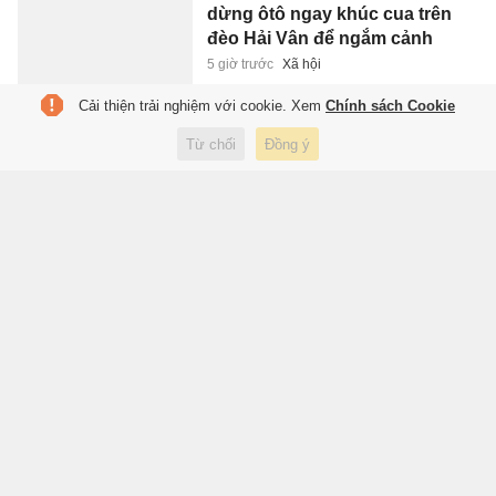
dừng ôtô ngay khúc cua trên
đèo Hải Vân để ngắm cảnh
5 giờ trước
Xã hội
Cải thiện trải nghiệm với cookie. Xem
Chính sách Cookie
Ám ảnh tâm lý mang tên ly hôn
Từ chối
Đồng ý
6 giờ trước
Sách hay
FIFA chia rẽ vì Infantino
6 giờ trước
Thể thao
Barca sẽ đáng sợ thế nào nếu
có Rodri?
6 giờ trước
Thể thao