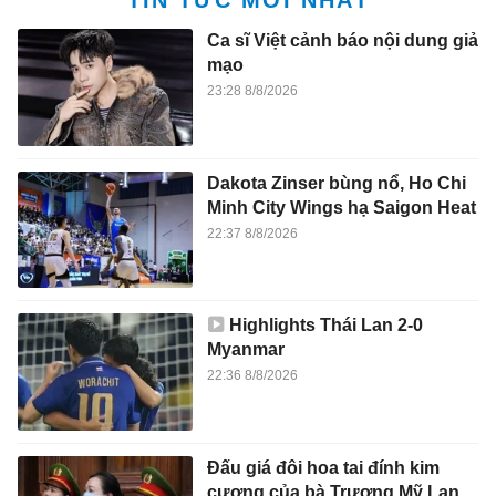
TIN TỨC MỚI NHẤT
Ca sĩ Việt cảnh báo nội dung giả
mạo
23:28 8/8/2026
Dakota Zinser bùng nổ, Ho Chi
Minh City Wings hạ Saigon Heat
22:37 8/8/2026
Highlights Thái Lan 2-0
Myanmar
22:36 8/8/2026
Đấu giá đôi hoa tai đính kim
cương của bà Trương Mỹ Lan