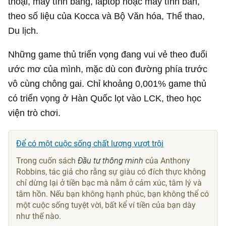
thoại, máy tính bảng, laptop hoặc máy tính bàn,
theo số liệu của Kocca và Bộ Văn hóa, Thể thao,
Du lịch.
Những game thủ triển vọng đang vui vẻ theo đuổi
ước mơ của mình, mặc dù con đường phía trước
vô cùng chông gai. Chỉ khoảng 0,001% game thủ
có triển vọng ở Hàn Quốc lọt vào LCK, theo học
viện trò chơi.
Để có một cuộc sống chất lượng vượt trội
Trong cuốn sách
Đầu tư thông minh
của Anthony
Robbins, tác giả cho rằng sự giàu có đích thực không
chỉ dừng lại ở tiền bạc mà nằm ở cảm xúc, tâm lý và
tâm hồn. Nếu bạn không hạnh phúc, bạn không thể có
một cuộc sống tuyệt vời, bất kể ví tiền của bạn dày
như thế nào.