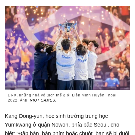
DRX, những nhà vô địch thế giới Liên Minh Huyền Thoại
2022. Ảnh:
RIOT GAMES.
Kang Dong-yun, học sinh trường trung học
Yumkwang ở quận Nowon, phía bắc Seoul, cho
biết: "Đập bàn, bàn phím hoặc chuột, bạn sẽ bị đuổi