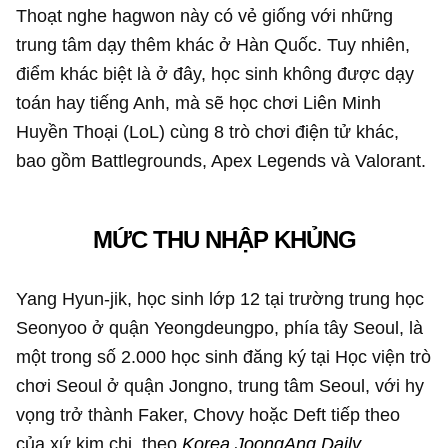
Thoạt nghe hagwon này có vẻ giống với những
trung tâm dạy thêm khác ở Hàn Quốc. Tuy nhiên,
điểm khác biệt là ở đây, học sinh không được dạy
toán hay tiếng Anh, mà sẽ học chơi Liên Minh
Huyền Thoại (LoL) cùng 8 trò chơi điện tử khác,
bao gồm Battlegrounds, Apex Legends và Valorant.
MỨC THU NHẬP KHỦNG
Yang Hyun-jik, học sinh lớp 12 tại trường trung học
Seonyoo ở quận Yeongdeungpo, phía tây Seoul, là
một trong số 2.000 học sinh đăng ký tại Học viện trò
chơi Seoul ở quận Jongno, trung tâm Seoul, với hy
vọng trở thành Faker, Chovy hoặc Deft tiếp theo
của xứ kim chi, theo
Korea JoongAng Daily
.