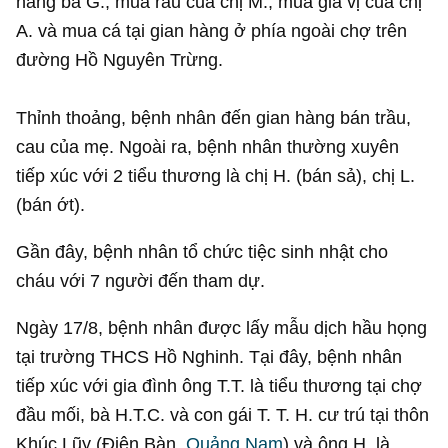
hàng bà G., mua rau của chị M., mua gia vị của chị
A. và mua cá tại gian hàng ở phía ngoài chợ trên
đường Hồ Nguyên Trừng.
Thỉnh thoảng, bệnh nhân đến gian hàng bán trầu,
cau của mẹ. Ngoài ra, bệnh nhân thường xuyên
tiếp xúc với 2 tiểu thương là chị H. (bán sả), chị L.
(bán ớt).
Gần đây, bệnh nhân tổ chức tiệc sinh nhật cho
cháu với 7 người đến tham dự.
Ngày 17/8, bệnh nhân được lấy mẫu dịch hầu họng
tại trường THCS Hồ Nghinh. Tại đây, bệnh nhân
tiếp xúc với gia đình ông T.T. là tiểu thương tại chợ
đầu mối, bà H.T.C. và con gái T. T. H. cư trú tại thôn
Khúc Lũy (Điện Bàn,
Quảng Nam
) và ông H. là