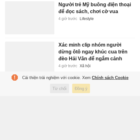
Người trẻ Mỹ buông điện thoại
để đọc sách, chơi cờ vua
4 giờ trước
Lifestyle
Xác minh clip nhóm người
dừng ôtô ngay khúc cua trên
đèo Hải Vân để ngắm cảnh
4 giờ trước
Xã hội
Cải thiện trải nghiệm với cookie. Xem
Chính sách Cookie
Ám ảnh tâm lý mang tên ly hôn
Từ chối
Đồng ý
4 giờ trước
Sách hay
FIFA chia rẽ vì Infantino
4 giờ trước
Thể thao