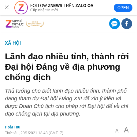
FOLLOW
ZNEWS
TRÊN
ZALO OA
OPEN
Cập nhật tin mới
XÃ HỘI
Lãnh đạo nhiều tỉnh, thành rời
Đại hội Đảng về địa phương
chống dịch
Thủ tướng cho biết lãnh đạo nhiều tỉnh, thành phố
đang tham dự Đại hội Đảng XIII đã xin ý kiến và
được Đoàn Chủ tịch cho phép rời Đại hội để về chỉ
đạo chống dịch tại địa phương.
Hoài Thu
A
A
Thứ sáu, 29/1/2021 18:43 (GMT+7)