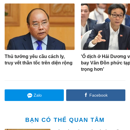
Thủ tướng yêu cầu cách ly,
'Ổ dịch ở Hải Dương 
truy vết thần tốc trên diện rộng
bay Vân Đồn phức tạp
trọng hơn'
Zalo
Facebook
BẠN CÓ THỂ QUAN TÂM