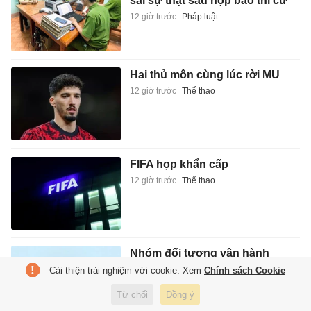
sai sự thật sau họp báo thi cử
12 giờ trước
Pháp luật
Hai thủ môn cùng lúc rời MU
12 giờ trước
Thể thao
FIFA họp khẩn cấp
12 giờ trước
Thể thao
Nhóm đối tượng vận hành
đường dây cờ bạc 30.000 tỷ
Cải thiện trải nghiệm với cookie. Xem
Chính sách Cookie
đồng
Từ chối
Đồng ý
12 giờ trước
Pháp luật