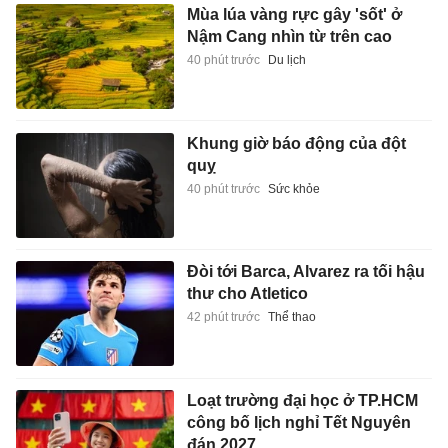
Mùa lúa vàng rực gây 'sốt' ở
Nậm Cang nhìn từ trên cao
40 phút trước
Du lịch
Khung giờ báo động của đột
quỵ
40 phút trước
Sức khỏe
Đòi tới Barca, Alvarez ra tối hậu
thư cho Atletico
42 phút trước
Thể thao
Loạt trường đại học ở TP.HCM
công bố lịch nghỉ Tết Nguyên
đán 2027