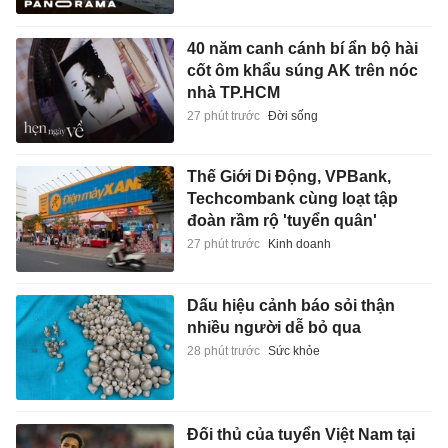
40 năm canh cánh bí ẩn bộ hài
cốt ôm khẩu súng AK trên nóc
nhà TP.HCM
27 phút trước
Đời sống
Thế Giới Di Động, VPBank,
Techcombank cùng loạt tập
đoàn rầm rộ 'tuyển quân'
27 phút trước
Kinh doanh
Dấu hiệu cảnh báo sỏi thận
nhiều người dễ bỏ qua
28 phút trước
Sức khỏe
Đối thủ của tuyển Việt Nam tại