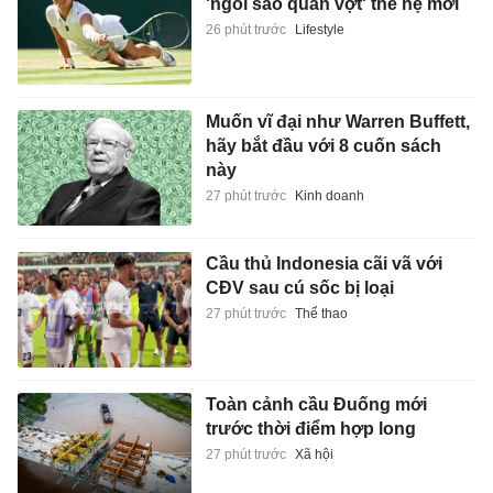
'ngôi sao quần vợt' thế hệ mới
26 phút trước
Lifestyle
Muốn vĩ đại như Warren Buffett,
hãy bắt đầu với 8 cuốn sách
này
27 phút trước
Kinh doanh
Cầu thủ Indonesia cãi vã với
CĐV sau cú sốc bị loại
27 phút trước
Thể thao
Toàn cảnh cầu Đuống mới
trước thời điểm hợp long
27 phút trước
Xã hội