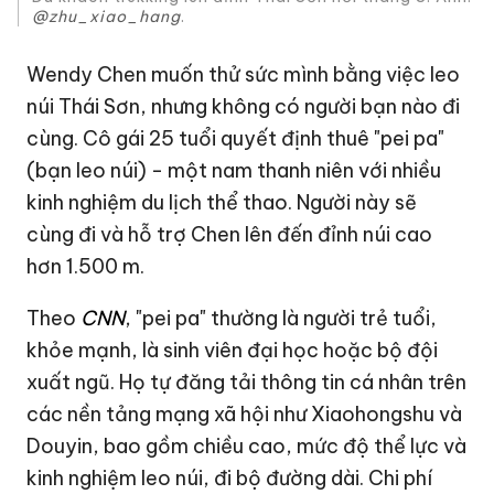
@zhu_xiao_hang
.
Wendy Chen muốn thử sức mình bằng việc leo
núi Thái Sơn, nhưng không có người bạn nào đi
cùng. Cô gái 25 tuổi quyết định thuê "pei pa"
(bạn leo núi) - một nam thanh niên với nhiều
kinh nghiệm du lịch thể thao. Người này sẽ
cùng đi và hỗ trợ Chen lên đến đỉnh núi cao
hơn 1.500 m.
Theo
CNN
, "pei pa" thường là người trẻ tuổi,
khỏe mạnh, là sinh viên đại học hoặc bộ đội
xuất ngũ. Họ tự đăng tải thông tin cá nhân trên
các nền tảng mạng xã hội như Xiaohongshu và
Douyin, bao gồm chiều cao, mức độ thể lực và
kinh nghiệm leo núi, đi bộ đường dài. Chi phí