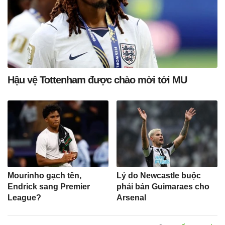
Hậu vệ Tottenham được chào mời tới MU
Mourinho gạch tên,
Lý do Newcastle buộc
Endrick sang Premier
phải bán Guimaraes cho
League?
Arsenal