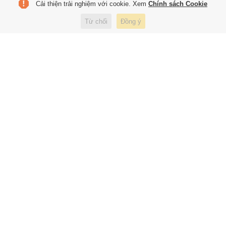
Cải thiện trải nghiệm với cookie. Xem
Chính sách Cookie
Lời khai của kẻ đánh đập dã
man con riêng của 'vợ hờ'
Từ chối
Đồng ý
50 phút trước
Kỷ lục trên đường đua của
siêu xe Lamborghini Revuelto
SV
1 giờ trước
Tín hiệu tích cực với
smartphone gập
1 giờ trước
Áp thấp nhiệt đới vẫn trên vịnh
Bắc Bộ