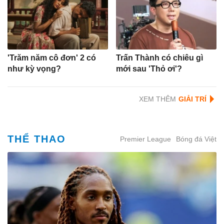
'Trăm năm cô đơn' 2 có
Trấn Thành có chiêu gì
như kỳ vọng?
mới sau 'Thỏ ơi'?
XEM THÊM
THỂ THAO
Premier League
Bóng đá Việt