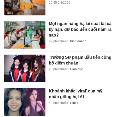
15:45 9/8/2026
Một ngân hàng hạ lãi suất tất cả
kỳ hạn, dự báo đến cuối năm ra
sao?
42 phút trước
Kinh doanh
Trường Sư phạm đầu tiên công
bố điểm chuẩn
45 phút trước
Giáo dục
Khoảnh khắc 'viral' của mỹ
nhân giống hệt AI
59 phút trước
Giải trí