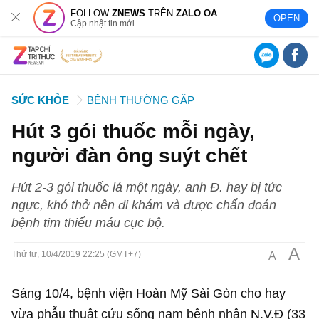
FOLLOW
ZNEWS
TRÊN
ZALO OA
OPEN
Cập nhật tin mới
SỨC KHỎE
BỆNH THƯỜNG GẶP
Hút 3 gói thuốc mỗi ngày,
người đàn ông suýt chết
Hút 2-3 gói thuốc lá một ngày, anh Đ. hay bị tức
ngực, khó thở nên đi khám và được chẩn đoán
bệnh tim thiếu máu cục bộ.
A
A
Thứ tư, 10/4/2019 22:25 (GMT+7)
Sáng 10/4, bệnh viện Hoàn Mỹ Sài Gòn cho hay
vừa phẫu thuật cứu sống nam bệnh nhân N.V.Đ (33