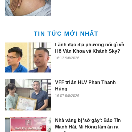
TIN TỨC MỚI NHẤT
Lãnh đạo địa phương nói gì về
Hồ Văn Khoa và Khánh Sky?
16:13 9/8/2026
VFF tri ân HLV Phan Thanh
Hùng
16:07 9/8/2026
Nhà vàng bị 'sờ gáy': Bảo Tín
Mạnh Hải, Mi Hồng làm ăn ra