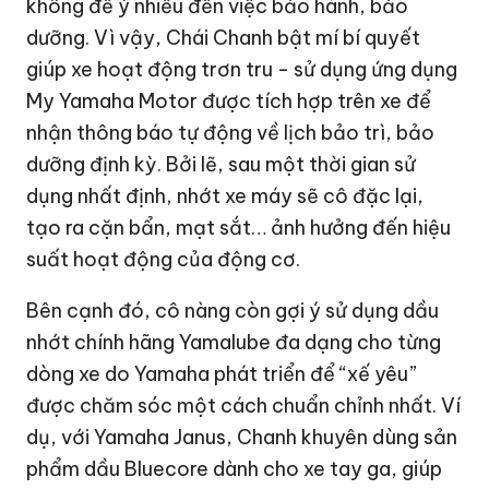
không để ý nhiều đến việc bảo hành, bảo
dưỡng. Vì vậy, Chái Chanh bật mí bí quyết
giúp xe hoạt động trơn tru - sử dụng ứng dụng
My Yamaha Motor được tích hợp trên xe để
nhận thông báo tự động về lịch bảo trì, bảo
dưỡng định kỳ. Bởi lẽ, sau một thời gian sử
dụng nhất định, nhớt xe máy sẽ cô đặc lại,
tạo ra cặn bẩn, mạt sắt… ảnh hưởng đến hiệu
suất hoạt động của động cơ.
Bên cạnh đó, cô nàng còn gợi ý sử dụng dầu
nhớt chính hãng Yamalube đa dạng cho từng
dòng xe do Yamaha phát triển để “xế yêu”
được chăm sóc một cách chuẩn chỉnh nhất. Ví
dụ, với Yamaha Janus, Chanh khuyên dùng sản
phẩm dầu Bluecore dành cho xe tay ga, giúp