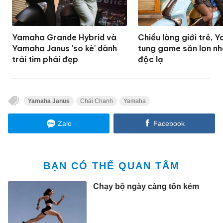
Yamaha Grande Hybrid và
Chiều lòng giới trẻ,
Yamaha Janus 'so kè' dành
tung game săn lon n
trái tim phái đẹp
độc lạ
Yamaha Janus
Chái Chanh
Yamaha
Zalo
Facebook
BẠN CÓ THỂ QUAN TÂM
Chạy bộ ngày càng tốn kém