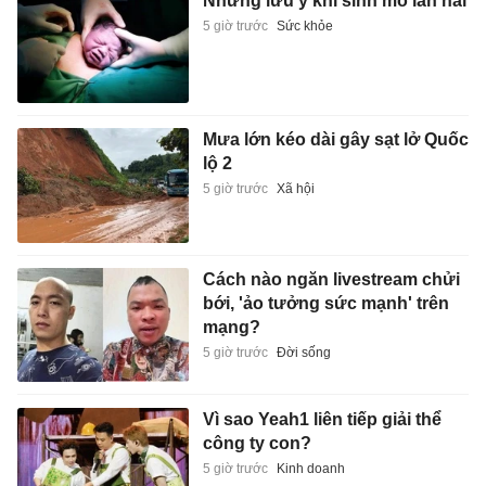
Những lưu ý khi sinh mổ lần hai
5 giờ trước
Sức khỏe
Mưa lớn kéo dài gây sạt lở Quốc
lộ 2
5 giờ trước
Xã hội
Cách nào ngăn livestream chửi
bới, 'ảo tưởng sức mạnh' trên
mạng?
5 giờ trước
Đời sống
Vì sao Yeah1 liên tiếp giải thể
công ty con?
5 giờ trước
Kinh doanh