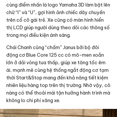
cùng điểm nhấn là logo Yamaha 3D làm bật lên
chữ “I” và “U”, gợi hình ảnh chiếc dây chuyền
trên cổ cô gái trẻ. Xe cũng có màn hình hiển
thị LCD giúp người dùng theo dõi các thông số
trong mọi điều kiện ánh sáng.
Chái Chanh cũng “chấm” Janus bởi bộ đôi
động cơ Blue Core 125 cc có mô-men xoắn
lớn ở dải vòng tua thấp, giúp xe tăng tốc êm
ái, mạnh mẽ cùng hệ thống ngắt động cơ tạm
thời Start&Stop mang đến khả năng tiết kiệm
nhiên liệu hàng top trên thị trường. Nhờ vậy, cô
nàng có thể thoải mái tận hưởng hành trình mà
không lo chi phí xăng xe.