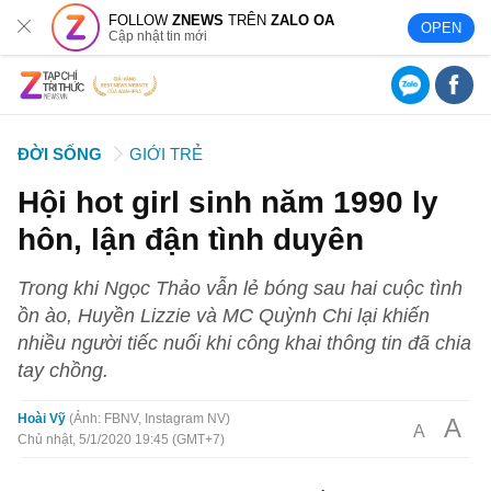
FOLLOW
ZNEWS
TRÊN
ZALO OA
OPEN
Cập nhật tin mới
ĐỜI SỐNG
GIỚI TRẺ
Hội hot girl sinh năm 1990 ly
hôn, lận đận tình duyên
Trong khi Ngọc Thảo vẫn lẻ bóng sau hai cuộc tình
ồn ào, Huyền Lizzie và MC Quỳnh Chi lại khiến
nhiều người tiếc nuối khi công khai thông tin đã chia
tay chồng.
Hoài Vỹ
Ảnh: FBNV, Instagram NV
A
A
Chủ nhật, 5/1/2020 19:45 (GMT+7)