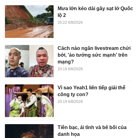
Mưa lớn kéo dài gây sạt lở Quốc
lộ 2
20:22 6/8/2026
Cách nào ngăn livestream chửi
bới, 'ảo tưởng sức mạnh' trên
mạng?
20:19 6/8/2026
Vì sao Yeah1 liên tiếp giải thể
công ty con?
20:19 6/8/2026
Tiền bạc, ái tình và bê bối của
danh họa