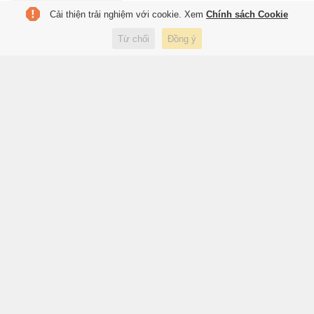
Cải thiện trải nghiệm với cookie. Xem
Chính sách Cookie
Everest oằn mình vì quá tải và
Từ chối
Đồng ý
rác thải
2 giờ trước
Du lịch
Bí mật trong hang đá sau 20
năm dẫn lối tìm thấy hài cốt liệt
sĩ
2 giờ trước
Xã hội
Apple thu hơn 4.000 tỷ đồng
trên các sàn TMĐT Việt Nam
2 giờ trước
Công nghệ
Khám xét nơi ở của Huấn 'Hoa