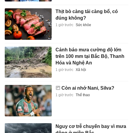
Thịt bò càng tái càng bổ, có
đúng không?
1 giờ trước
Sức khỏe
Cảnh báo mưa cường độ lớn
trên 100 mm tại Bắc Bộ, Thanh
Hóa và Nghệ An
1 giờ trước
Xã hội
Còn ai nhớ Nani, Silva?
1 giờ trước
Thể thao
Nguy cơ trễ chuyến bay vì mưa
dông ở miền Bắc