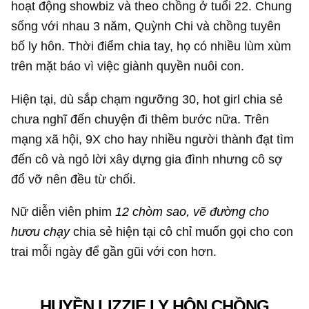
hoạt động showbiz và theo chồng ở tuổi 22.
Chung
sống với nhau 3 năm, Quỳnh Chi và chồng tuyên
bố ly hôn. Thời điểm chia tay, họ có nhiều lùm xùm
trên mặt báo vì việc giành quyền nuôi con.
Hiện tại, dù sắp chạm ngưỡng 30, hot girl chia sẻ
chưa nghĩ đến chuyện đi thêm bước nữa. Trên
mạng xã hội, 9X cho hay nhiều người thành đạt tìm
đến cô và ngỏ lời xây dựng gia đình nhưng cô sợ
đổ vỡ nên đều từ chối.
Nữ diễn viên phim
12 chòm sao, vẽ đường cho
hươu chạy
chia sẻ hiện tại cô chỉ muốn gọi cho con
trai mỗi ngày để gần gũi với con hơn.
HUYỀN LIZZIE LY HÔN CHỒNG