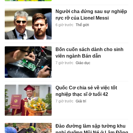
Người cha đứng sau sự nghiệp
rực rỡ của Lionel Messi
6 giờ trước
Thế giới
Bốn cuốn sách dành cho sinh
viên ngành Bán dẫn
7 giờ trước
Giáo dục
Quốc Cơ chia sẻ về việc tốt
nghiệp thạc sĩ ở tuổi 42
7 giờ trước
Giải trí
Đào đường làm sập tường khu
nghỉ dưỡng Mũi Né ở Lâm Đồng