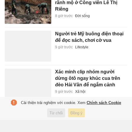
rãnh mộ ở Công viên Lê Thị
Riêng
8 giờ trước
Đời sống
Người trẻ Mỹ buông điện thoại
để đọc sách, chơi cờ vua
9 giờ trước
Lifestyle
Xác minh clip nhóm người
dừng ôtô ngay khúc cua trên
đèo Hải Vân để ngắm cảnh
9 giờ trước
Xã hội
Cải thiện trải nghiệm với cookie. Xem
Chính sách Cookie
Ám ảnh tâm lý mang tên ly hôn
Từ chối
Đồng ý
9 giờ trước
Sách hay