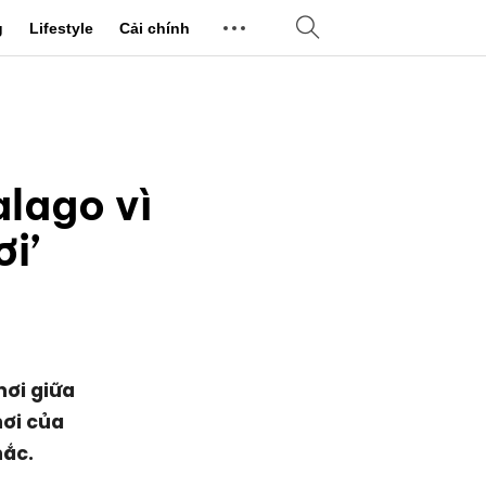
g
Lifestyle
Cải chính
alago vì
i’
hơi giữa
hơi của
hắc.