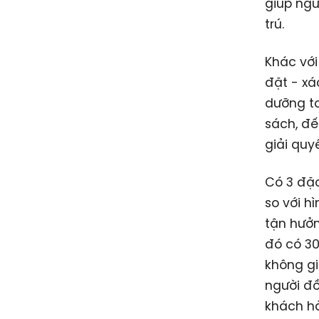
giúp ngư
trú.
Khác với
đặt - xá
dưỡng to
sách, đế
giải quy
Có 3 đặc
so với h
tận hưởn
đó có 30
không gi
người đồ
khách hà