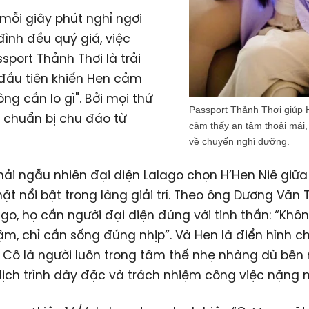
 mỗi giây phút nghỉ ngơi
đình đều quý giá, việc
sport Thảnh Thơi là trải
đầu tiên khiến Hen cảm
ông cần lo gì". Bởi mọi thứ
Passport Thảnh Thơi giúp 
 chuẩn bị chu đáo từ
cảm thấy an tâm thoải mái,
về chuyến nghỉ dưỡng.
ải ngẫu nhiên đại diện Lalago chọn H’Hen Niê giữa
t nổi bật trong làng giải trí. Theo ông Dương Văn T
go, họ cần người đại diện đúng với tinh thần: “Khô
m, chỉ cần sống đúng nhịp”. Và Hen là điển hình ch
 Cô là người luôn trong tâm thế nhẹ nhàng dù bên
lịch trình dày đặc và trách nhiệm công việc nặng n