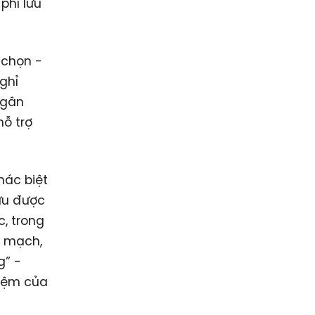
phí lưu
"chọn -
ghỉ
ngân
hỗ trợ
hác biệt
hữu được
, trong
n mạch,
g” -
hiệm của