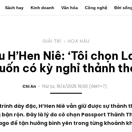
Sách hay
Kinh doanh
Văn hóa
Công nghệ
Đời sốn
GIẢI TRÍ
HOA HẬU
 H’Hen Niê: ‘Tôi chọn L
uốn có kỳ nghỉ thảnh thơ
Chi An
Thứ tư, 16/4/2025 19:00 (GMT+7)
 trình dày đặc, H’Hen Niê vẫn giữ được sự thảnh t
bận rộn. Đây là lý do cô chọn Passport Thảnh T
ago để tận hưởng bình yên trong từng khoảnh k