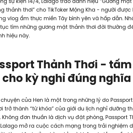
ng sự kiện 14/4, Lalago trao danh hiệu “Gương mặt
 thảnh thơi” cho TikToker Mộng Kha - người được 
ng vlog ẩm thực miền Tây bình yên và hấp dẫn. N
 tục tìm những gương mặt thảnh thơi đời thường đ
h hiệu này.
ssport Thảnh Thơi - tấm
cho kỳ nghỉ đúng nghĩa
 chuyện của Hen là một trong những lý do Passpor
i trở thành “từ khóa” của giới du lịch nghỉ dưỡng th
 Không đơn thuần là dịch vụ đặt phòng, Passport 
 Lalago mở ra cuộc cách mạng trong trải nghiệm du