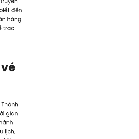
 truyền
biết đến
hãn hàng
ể trao
 vé
t Thảnh
ời gian
Thảnh
 lịch,