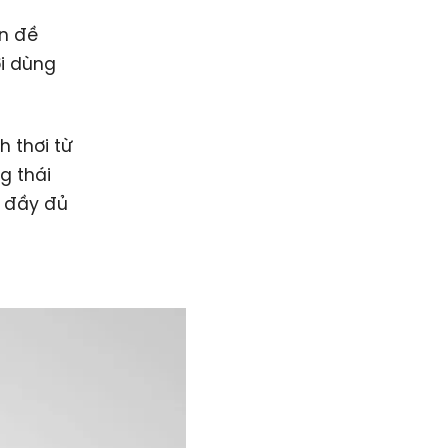
ấn đề
ời dùng
h thơi từ
g thái
à đầy đủ