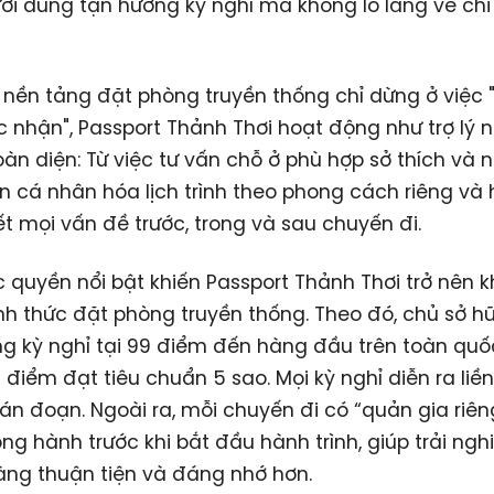
ời dùng tận hưởng kỳ nghỉ mà không lo lắng về chi 
 nền tảng đặt phòng truyền thống chỉ dừng ở việc 
c nhận", Passport Thảnh Thơi hoạt động như trợ lý n
àn diện: Từ việc tư vấn chỗ ở phù hợp sở thích và 
n cá nhân hóa lịch trình theo phong cách riêng và 
ết mọi vấn đề trước, trong và sau chuyến đi.
 quyền nổi bật khiến Passport Thảnh Thơi trở nên k
ình thức đặt phòng truyền thống. Theo đó, chủ sở 
g kỳ nghỉ tại 99 điểm đến hàng đầu trên toàn quốc
 điểm đạt tiêu chuẩn 5 sao. Mọi kỳ nghỉ diễn ra liề
án đoạn. Ngoài ra, mỗi chuyến đi có “quản gia riên
ng hành trước khi bắt đầu hành trình, giúp trải ng
ng thuận tiện và đáng nhớ hơn.