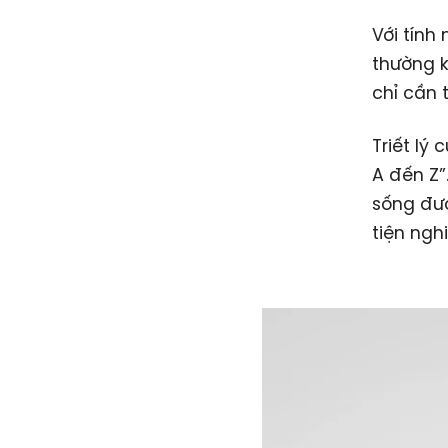
Với tính
thường k
chỉ cần 
Triết lý
A đến Z”
sống đượ
tiện nghi