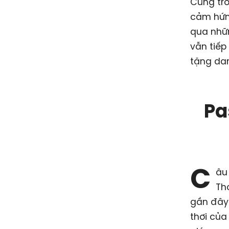
Cũng tro
cảm hứng
qua nhữ
vẫn tiếp
tặng dan
Pa
C
âu
Thơ
gần đây.
thơi của