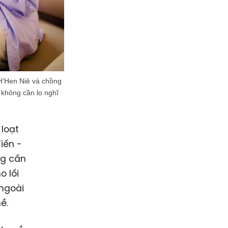
H’Hen Niê và chồng
 không cần lo nghĩ
 loạt
iến -
ng cần
o lối
 ngoài
ề.