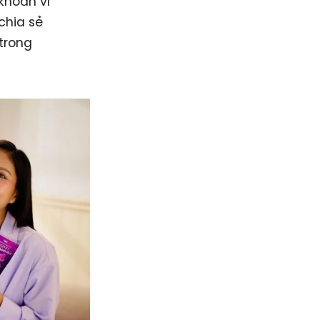
 khoăn vì
chia sẻ
 trong