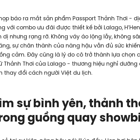
 họp báo ra mắt sản phẩm Passport Thảnh Thơi - dị
g với combo ưu đãi được thiết kế bởi Lalago, H’Hen
n dị nhưng rạng rỡ. Không váy áo lộng lẫy, không s
áng, sự chân thành của nàng hậu vẫn đủ sức khiế
ng cảm. Đây cũng là lý do cô trở thành lựa chọn c
sứ Thảnh Thơi của Lalago - thương hiệu nghỉ dưỡng
 thay đổi cách người Việt du lịch.
ìm sự bình yên, thảnh th
rong guồng quay showb