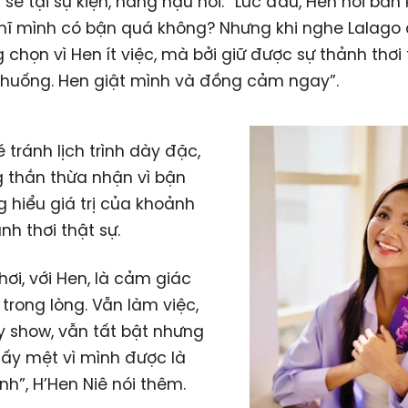
 sẻ tại sự kiện, nàng hậu nói: “Lúc đầu, Hen hơi băn
hĩ mình có bận quá không? Nhưng khi nghe Lalago 
 chọn vì Hen ít việc, mà bởi giữ được sự thảnh thơi
 huống. Hen giật mình và đồng cảm ngay”.
 tránh lịch trình dày đặc,
 thắn thừa nhận vì bận
 hiểu giá trị của khoảnh
nh thơi thật sự.
hơi, với Hen, là cảm giác
 trong lòng. Vẫn làm việc,
 show, vẫn tất bật nhưng
ấy mệt vì mình được là
nh”, H’Hen Niê nói thêm.