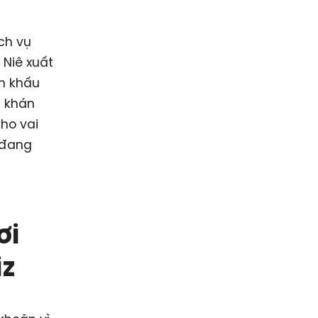
ch vụ
 Niê xuất
ân khấu
n khán
ho vai
 đang
ơi
iz