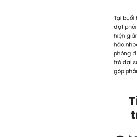
Tại buổi
đặt phòn
hiện giả
hào nho
phòng đồ
trò đại 
góp phần
T
t