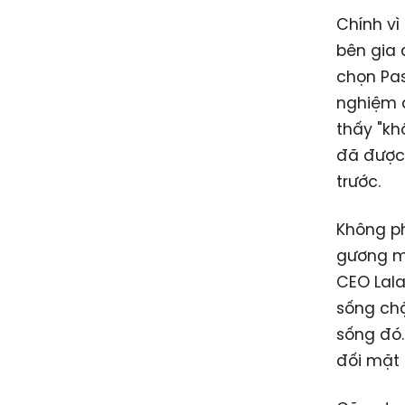
Chính vì
bên gia 
chọn Pas
nghiệm 
thấy "kh
đã được
trước.
Không ph
gương mặ
CEO Lala
sống chậ
sống đó.
đối mặt 