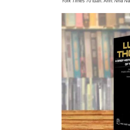
York Times
70 tuần. Ảnh:
Nhã Na