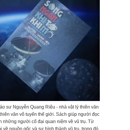
iáo sư Nguyễn Quang Riệu - nhà vật lý thiên văn
 thiên văn vô tuyến thế giới. Sách giúp người đọc
ách những người cổ đại quan niệm về vũ trụ. Từ
i về nguồn gốc và sự hình thành vũ trụ, trong đó