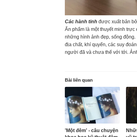
Các hành tinh
được xuất bản bởi
Ấn phẩm là một thuyết minh trực 
những hình ảnh đẹp, sống động. 
địa chất, khí quyển, các suy đoá
người đã và chưa thể với tới. Ản
Bài liên quan
'Một đêm' - câu chuyện
Nhữn