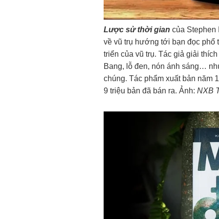
Lược sử thời gian
của Stephen H
về vũ trụ hướng tới bạn đọc phổ t
triển của vũ trụ. Tác giả giải thíc
Bang, lỗ đen, nón ánh sáng… như
chúng. Tác phẩm xuất bản năm 1
9 triệu bản đã bán ra. Ảnh:
NXB T