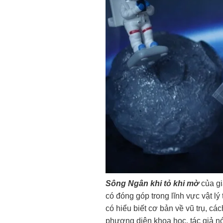
Sông Ngân khi tỏ khi mờ
của g
có đóng góp trong lĩnh vực vật lý
có hiểu biết cơ bản về vũ trụ, c
phương diện khoa học, tác giả nó