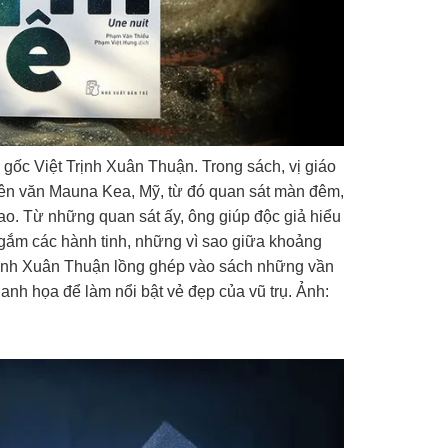
n gốc Việt Trịnh Xuân Thuận. Trong sách, vị giáo
iên văn Mauna Kea, Mỹ, từ đó quan sát màn đêm,
ao. Từ những quan sát ấy, ông giúp độc giả hiểu
ngắm các hành tinh, những vì sao giữa khoảng
 Trịnh Xuân Thuận lồng ghép vào sách những vần
danh họa để làm nổi bật vẻ đẹp của vũ trụ. Ảnh: