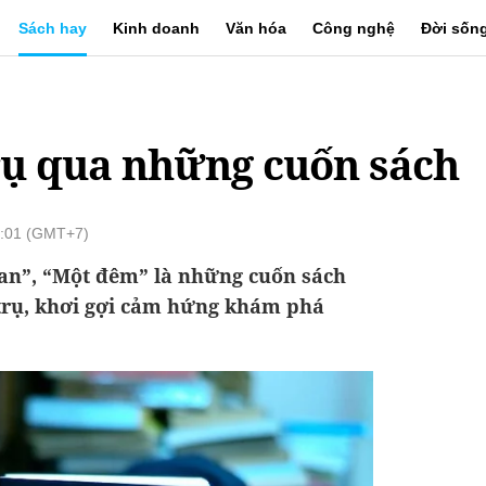
Sách hay
Kinh doanh
Văn hóa
Công nghệ
Đời sốn
rụ qua những cuốn sách
2:01 (GMT+7)
ian”, “Một đêm” là những cuốn sách
 trụ, khơi gợi cảm hứng khám phá