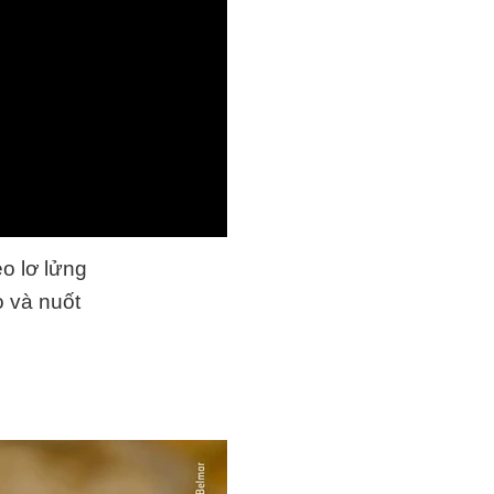
eo lơ lửng
o và nuốt