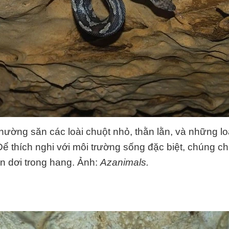
thường săn các loài chuột nhỏ, thằn lằn, và những lo
 Để thích nghi với môi trường sống đặc biệt, chúng 
n dơi trong hang. Ảnh:
Azanimals.