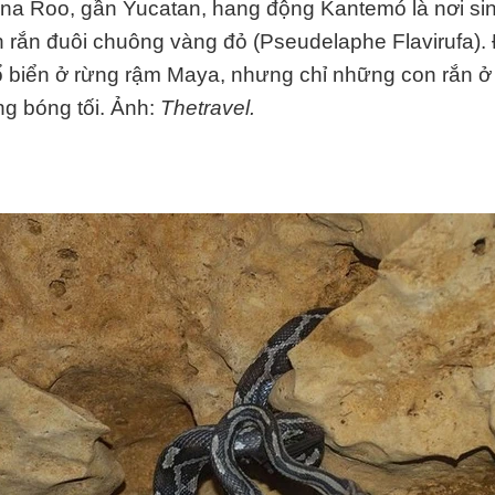
na Roo, gần Yucatan, hang động Kantemó là nơi si
 rắn đuôi chuông vàng đỏ (Pseudelaphe Flavirufa). 
ổ biển ở rừng rậm Maya, nhưng chỉ những con rắn ở
ng bóng tối. Ảnh:
Thetravel.