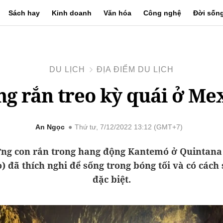
Sách hay
Kinh doanh
Văn hóa
Công nghệ
Đời sốn
DU LỊCH
ĐỊA ĐIỂM DU LỊCH
g rắn treo kỳ quái ở Me
An Ngọc
Thứ tư, 7/12/2022 13:12 (GMT+7)
ng con rắn trong hang động Kantemó ở Quintana
) đã thích nghi để sống trong bóng tối và có cách
đặc biệt.