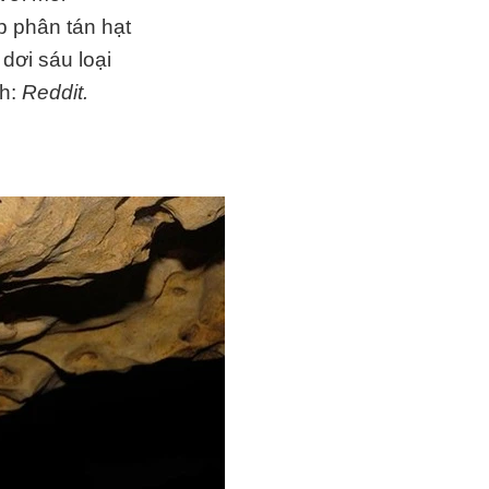
p phân tán hạt
 dơi sáu loại
nh:
Reddit.