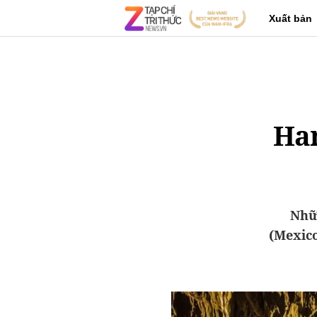
Xuất bản
Han
Nhữ
(Mexico