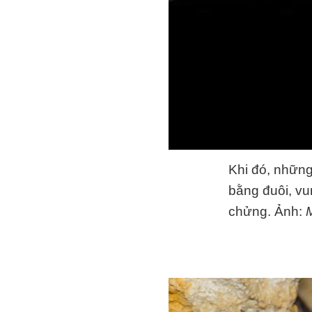
Khi đó, những
bằng đuôi, vu
chửng. Ảnh:
M