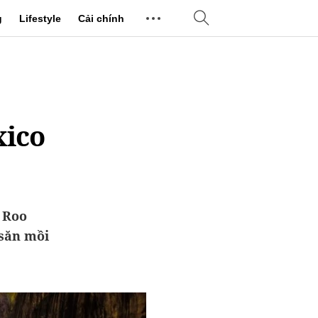
g
Lifestyle
Cải chính
xico
 Roo
 săn mồi