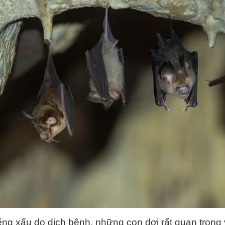
ếng xấu do dịch bệnh, những con dơi rất quan trọng 