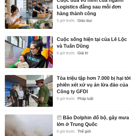
Cuộc đua vô hình của ngành
Logistics đằng sau mỗi đơn
hàng thành công
5 giờ trước
Giáo dục
Cuộc sống hiện tại của Lê Lộc
và Tuấn Dũng
6 giờ trước
Giải trí
Tòa triệu tập hơn 7.000 bị hại tới
phiên xét xử vụ án lừa đảo của
Công ty GFDI
6 giờ trước
Pháp luật
Bão Dolphin đổ bộ, gây mưa
lớn ở Trung Quốc
6 giờ trước
Thế giới