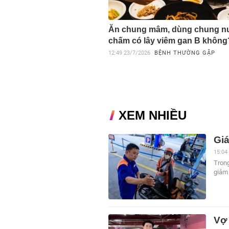
Ăn chung mâm, dùng chung n
chấm có lây viêm gan B không
12:49
23/7/2026
BỆNH THƯỜNG GẶP
XEM NHIỀU
Gi
15:04
Trong
giảm 
Vợ 