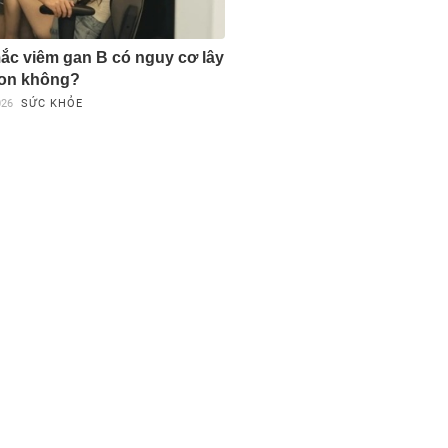
c viêm gan B có nguy cơ lây
con không?
026
SỨC KHỎE