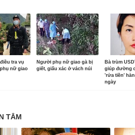
iều tra vụ
Người phụ nữ giao gà bị
Bà trùm USD
 phụ nữ giao
giết, giấu xác ở vách núi
giúp đường d
'rửa tiền' hà
ngày
N TÂM