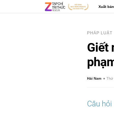
Xuất bản
PHÁP LUẬT
Giết 
phạm
Hải Nam
Thứ 