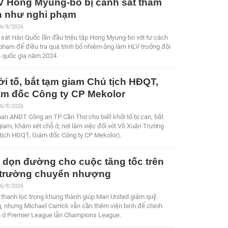
V Hong Myung-bo bị cảnh sát thẩm
n như nghi phạm
 6/8/2026
sát Hàn Quốc lần đầu triệu tập Hong Myung-bo với tư cách
phạm để điều tra quá trình bổ nhiệm ông làm HLV trưởng đội
n quốc gia năm 2024.
i tố, bắt tạm giam Chủ tịch HĐQT,
ám đốc Công ty CP Mekolor
 6/8/2026
an ANĐT Công an TP Cần Thơ cho biết khởi tố bị can, bắt
iam, khám xét chỗ ở, nơi làm việc đối với Võ Xuân Trường
 tịch HĐQT, Giám đốc Công ty CP Mekolor).
 dọn đường cho cuộc tăng tốc trên
ị trường chuyển nhượng
 6/8/2026
thanh lọc trong khung thành giúp Man United giảm quỹ
, nhưng Michael Carrick vẫn cần thêm viện binh để chinh
n ở Premier League lẫn Champions League.