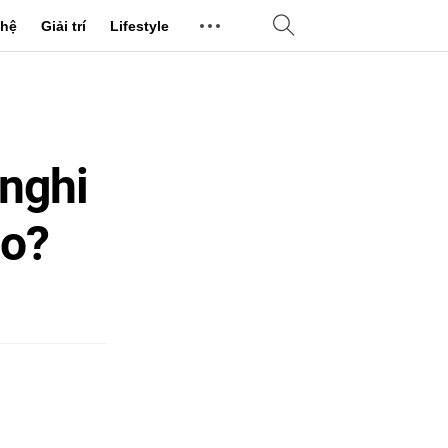
hệ
Giải trí
Lifestyle
 nghi
ào?