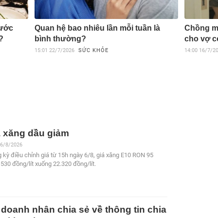
ước
Quan hệ bao nhiêu lần mỗi tuần là
Chồng mắ
?
bình thường?
cho vợ 
15:01
22/7/2026
SỨC KHỎE
14:00
16/7/2
á xăng dầu giảm
 6/8/2026
 kỳ điều chỉnh giá từ 15h ngày 6/8, giá xăng E10 RON 95
530 đồng/lít xuống 22.320 đồng/lít.
doanh nhân chia sẻ về thông tin chia