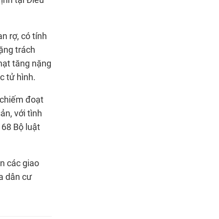
ịnh tại Điều
 rợ, có tính
nặng trách
phạt tăng nặng
 tử hình.
 chiếm đoạt
ản, với tình
168 Bộ luật
ện các giao
ưa dân cư