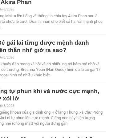
 Akira Phan
 6/8/2026
g Maika lên tiếng về thông tin chia tay Akira Phan sau 3
 tổ chức lễ cưới. Doanh nhân cho biết cả hai vẫn hạnh phúc,
ẻ.
Bé gái lai từng được mệnh danh
iên thần nhí' giờ ra sao?
 6/8/2026
 khuấy đảo mạng xã hội và có nhiều người hâm mộ nhờ vẻ
 dễ thương, Breanna Youn (Hàn Quốc) hiện đã là cô gái 17
 ngoại hình có nhiều khác biệt.
ếng tự phun khí và nước cực mạnh,
 xói lở
 6/8/2026
giếng khoan của gia đình ông H ở làng Thung, xã Chư Prông,
Gia Lai tự phun lên cực mạnh. Giếng còn gây hiện tượng
ng nhẹ (chóng mặt) với người đứng gần.