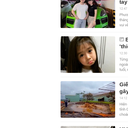
tay
12:47
Phươn
tháng
vui v
'th
12:30
Từng
ngoài
tuổi,
Gi
gây
14:12
Hiện 
tỉnh 
choá