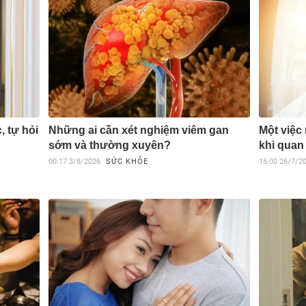
, tự hỏi
Những ai cần xét nghiệm viêm gan
Một việc
sớm và thường xuyên?
khi quan
00:17
3/8/2026
SỨC KHỎE
15:00
26/7/2