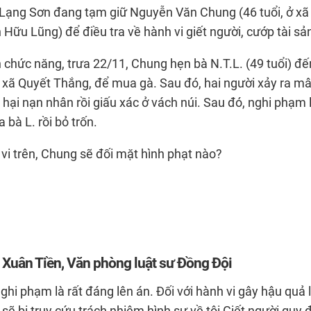
 Lạng Sơn đang tạm giữ Nguyễn Văn Chung (46 tuổi, ở xã
Hữu Lũng) để điều tra về hành vi giết người, cướp tài sả
chức năng, trưa 22/11, Chung hẹn bà N.T.L. (49 tuổi) đế
 xã Quyết Thắng, để mua gà. Sau đó, hai người xảy ra mâ
hại nạn nhân rồi giấu xác ở vách núi. Sau đó, nghi phạm 
 bà L. rồi bỏ trốn.
 vi trên, Chung sẽ đối mặt hình phạt nào?
 Xuân Tiền, Văn phòng luật sư Đồng Đội
ghi phạm là rất đáng lên án. Đối với hành vi gây hậu quả