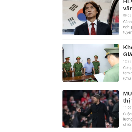
HL
vấ
09:05
Cảnh 
nghi 
tuyể
Khở
Gi
12:25
Cơ qu
tạm g
(Chủ
MU
th
11:00
Cuộc 
lương
chiế