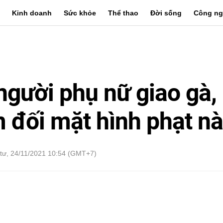
Kinh doanh
Sức khỏe
Thể thao
Đời sống
Công ng
người phụ nữ giao gà,
 đối mặt hình phạt n
tư, 24/11/2021 10:54 (GMT+7)