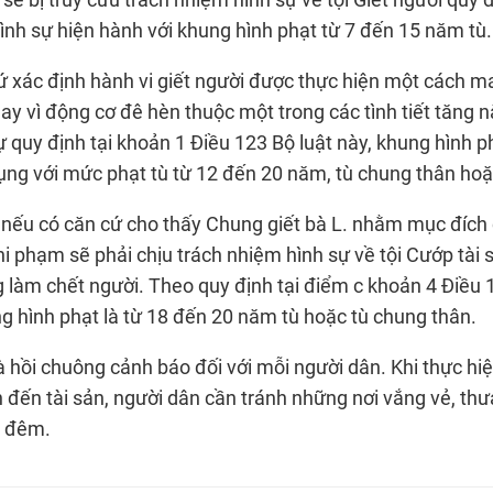
sẽ bị truy cứu trách nhiệm hình sự về tội Giết người quy đ
ình sự hiện hành với khung hình phạt từ 7 đến 15 năm tù.
 xác định hành vi giết người được thực hiện một cách man
ay vì động cơ đê hèn thuộc một trong các tình tiết tăng 
 quy định tại khoản 1 Điều 123 Bộ luật này, khung hình 
ng với mức phạt tù từ 12 đến 20 năm, tù chung thân hoặc
 nếu có căn cứ cho thấy Chung giết bà L. nhằm mục đích
ghi phạm sẽ phải chịu trách nhiệm hình sự về tội Cướp tài s
g làm chết người. Theo quy định tại điểm c khoản 4 Điều 
g hình phạt là từ 18 đến 20 năm tù hoặc tù chung thân.
là hồi chuông cảnh báo đối với mỗi người dân. Khi thực hi
n đến tài sản, người dân cần tránh những nơi vắng vẻ, th
n đêm.