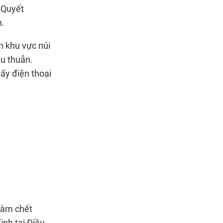
 Quyết
n.
n khu vực núi
u thuẫn.
lấy điện thoại
 làm chết