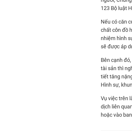
người, Chung 
123 Bộ luật H
Nếu có căn cứ
chất côn đồ h
nhiệm hình sự
sẽ được áp dụ
Bên cạnh đó,
tài sản thì n
tiết tăng nặn
Hình sự, khun
Vụ việc trên 
dịch liên qua
hoặc vào ba