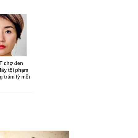
T chợ đen
ây tội phạm
ng trăm tỷ mỗi