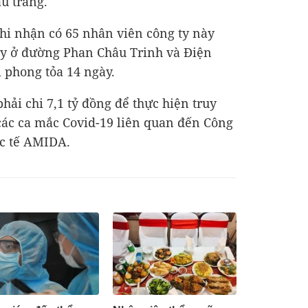
u trang.
ghi nhận có 65 nhân viên công ty này
ty ở đường Phan Châu Trinh và Điện
ị phong tỏa 14 ngày.
phải chi
7,1 tỷ đồng
để thực hiện truy
o các ca mắc Covid-19 liên quan đến Công
c tế AMIDA.