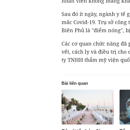
nhân viên không mang khẩ
Sau đó ít ngày, ngành y tế 
mắc Covid-19. Trụ sở công 
Biên Phủ là "điểm nóng", b
Các cơ quan chức năng đã 
vết, cách ly và điều trị ch
ty TNHH thẩm mỹ viện quố
Bài liên quan