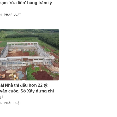
hạm 'rửa tiền' hàng trăm tỷ
y
26
PHÁP LUẬT
ái Nhà thi đấu hơn 22 tỷ:
vào cuộc, Sở Xây dựng chỉ
ại
26
PHÁP LUẬT