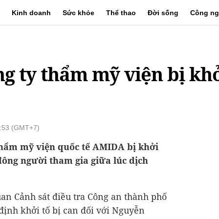
Kinh doanh
Sức khỏe
Thể thao
Đời sống
Công ng
g ty thẩm mỹ viện bị khở
1:53 (GMT+7)
hẩm mỹ viện quốc tế AMIDA bị khởi
 đông người tham gia giữa lúc dịch
an Cảnh sát điều tra Công an thành phố
định khởi tố bị can đối với Nguyễn