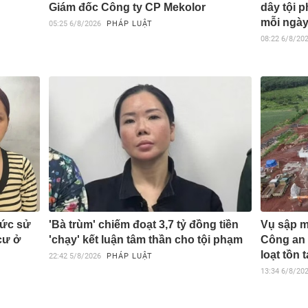
Giám đốc Công ty CP Mekolor
dây tội p
mỗi ngà
05:25
6/8/2026
PHÁP LUẬT
08:22
6/8/20
hức sử
'Bà trùm' chiếm đoạt 3,7 tỷ đồng tiền
Vụ sập m
cư ở
'chạy' kết luận tâm thần cho tội phạm
Công an 
loạt tồn t
22:42
5/8/2026
PHÁP LUẬT
13:34
6/8/20