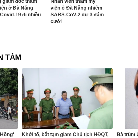
 giám đốc thẩm
Nhân viên thẩm mỹ
iện ở Đà Nẵng
viện ở Đà Nẵng nhiễm
Covid-19 đi nhiều
SARS-CoV-2 dự 3 đám
cưới
N TÂM
 Hồng'
Khởi tố, bắt tạm giam Chủ tịch HĐQT,
Bà trùm