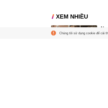
XEM NHIỀU
Ngư
Chúng tôi sử dụng cookie để cải t
'lù
19:21
Thay 
Việt
hơn.
Ngư
chồ
16:16
Tron
tinh 
nhủ 
Cụ