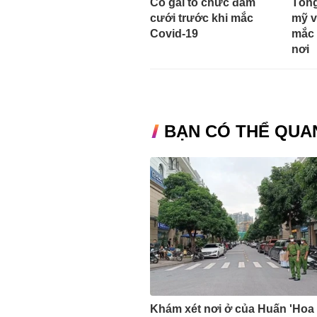
Cô gái tổ chức đám
Tổng
cưới trước khi mắc
mỹ v
Covid-19
mắc 
nơi
BẠN CÓ THỂ QUA
Khám xét nơi ở của Huấn 'Hoa