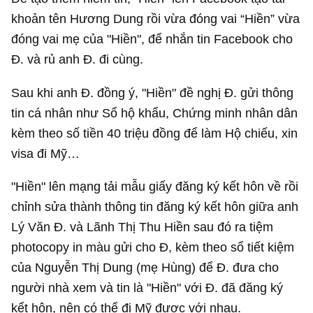
khoản tên Hương Dung rồi vừa đóng vai “Hiền” vừa
đóng vai mẹ của "Hiền", để nhắn tin Facebook cho
Đ. và rủ anh Đ. đi cùng.
Sau khi anh Đ. đồng ý, "Hiền" đề nghị Đ. gửi thông
tin cá nhân như Sổ hộ khẩu, Chứng minh nhân dân
kèm theo số tiền 40 triệu đồng để làm Hộ chiếu, xin
visa đi Mỹ…
"Hiền" lên mạng tải mẫu giấy đăng ký kết hôn về rồi
chỉnh sửa thành thông tin đăng ký kết hôn giữa anh
Lý Văn Đ. và Lãnh Thị Thu Hiền sau đó ra tiệm
photocopy in màu gửi cho Đ, kèm theo sổ tiết kiệm
của Nguyễn Thị Dung (mẹ Hùng) để Đ. đưa cho
người nhà xem và tin là "Hiền" với Đ. đã đăng ký
kết hôn, nên có thể đi Mỹ được với nhau.