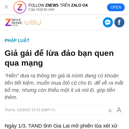
FOLLOW
ZNEWS
TRÊN
ZALO OA
OPEN
Cập nhật tin mới
PHÁP LUẬT
Giả gái để lừa đảo bạn quen
qua mạng
"Hiền" đưa ra thông tin giả là mình đang có khoản
tiền tiết kiệm, muốn mua ôtô cũ cho Đ. để về ra mắt
bố mẹ, nhưng còn thiếu một ít và nói Đ. góp tiền
thêm.
A
A
Thứ tư, 1/3/2023 15:53 (GMT+7)
Ngày 1/3, TAND tỉnh Gia Lai mở phiên tòa xét xử