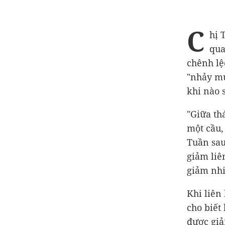
C
hị 
qua
chênh lệ
"nhảy mú
khi nào s
"Giữa th
một cầu,
Tuần sau
giảm liê
giảm nhi
Khi liên
cho biết
được giả