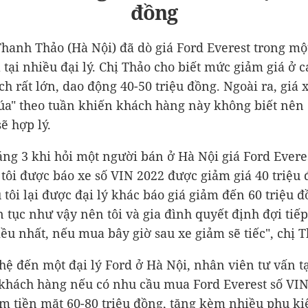
đồng
Thanh Thảo (Hà Nội) đã dò giá Ford Everest trong mộ
 tại nhiều đại lý. Chị Thảo cho biết mức giảm giá ở c
ch rất lớn, dao động 40-50 triệu đồng. Ngoài ra, giá 
a" theo tuần khiến khách hàng này không biết nên
ẽ hợp lý.
áng 3 khi hỏi một người bán ở Hà Nội giá Ford Evere
 tôi được báo xe số VIN 2022 được giảm giá 40 triệu 
 tôi lại được đại lý khác báo giá giảm đến 60 triệu đ
n tục như vậy nên tôi và gia đình quyết định đợi tiế
ều nhất, nếu mua bây giờ sau xe giảm sẽ tiếc", chị T
 hệ đến một đại lý Ford ở Hà Nội, nhân viên tư vấn t
 khách hàng nếu có nhu cầu mua Ford Everest số VIN
m tiền mặt 60-80 triệu đồng, tặng kèm nhiều phụ k