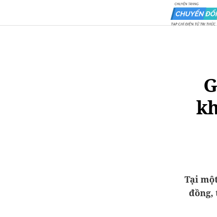
G
kh
Tại một
đồng, 