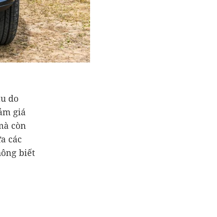
âu do
ảm giá
mà còn
ữa các
hông biết