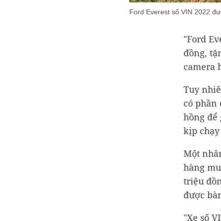
Ford Everest số VIN 2022 đư
"Ford Ev
đồng, tặ
camera h
Tuy nhiê
có phần 
hồng để 
kịp chạy 
Một nhân
hàng mua
triệu đồ
được bàn
"Xe số V