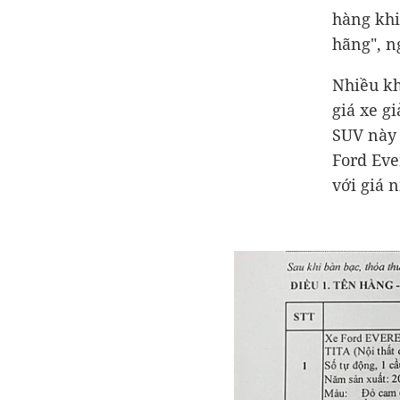
hàng khi
hãng", n
Nhiều kh
giá xe g
SUV này 
Ford Eve
với giá 