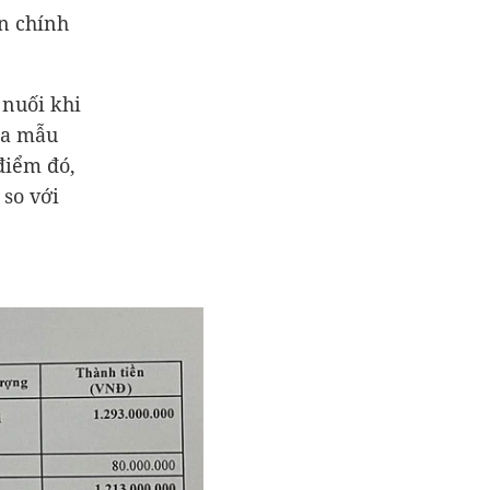
n chính
 nuối khi
ua mẫu
 điểm đó,
 so với