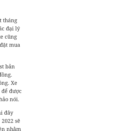
t tháng
ác đại lý
xe cũng
 đặt mua
st bản
đồng.
ồng. Xe
p để được
hảo nói.
ại đây
 2022 sẽ
iện nhằm