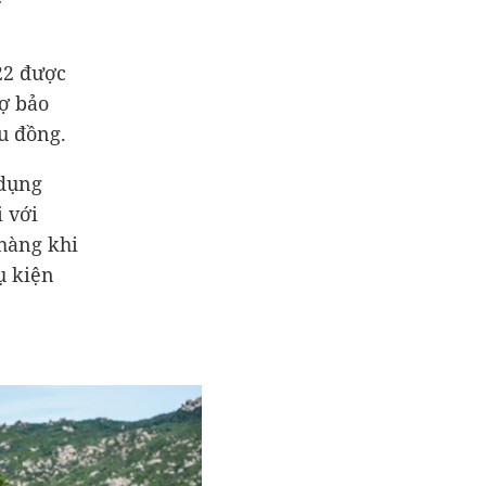
22 được
rợ bảo
u đồng.
 dụng
 với
 hàng khi
ụ kiện