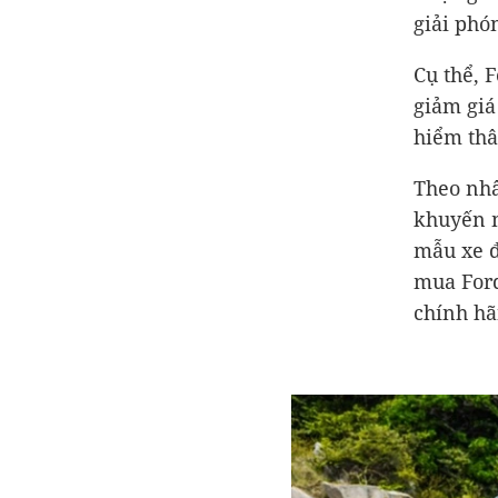
giải phó
Cụ thể, 
giảm giá
hiểm thâ
Theo nhâ
khuyến 
mẫu xe đ
mua Ford
chính hã