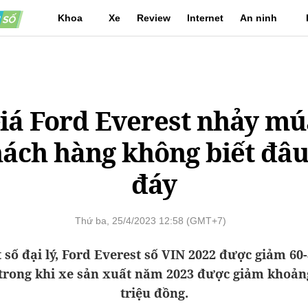
Khoa
Xe
Review
Internet
An ninh
học
mạng
iá Ford Everest nhảy mú
ách hàng không biết đâu
đáy
Thứ ba, 25/4/2023 12:58 (GMT+7)
 số đại lý, Ford Everest số VIN 2022 được giảm 60-
trong khi xe sản xuất năm 2023 được giảm khoản
triệu đồng.