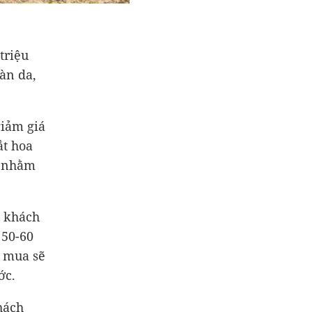
triệu
àn da,
giảm giá
ắt hoa
3 nhằm
n khách
 50-60
t mua sẽ
ớc.
hách