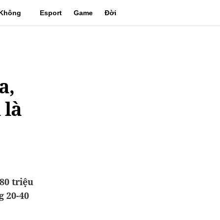
Không
Esport
Game
Đời
gian
sống
a,
 là
80 triệu
g 20-40