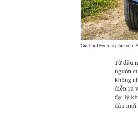
Giá Ford Everest giảm sâu. 
Từ đầu n
nguồn cu
không ch
diễn ra 
đại lý k
đâu mới 