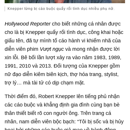
Knepper từng bị cáo buộc quấy rối tình dục nhiều phụ nữ.
Hollywood Reporter
cho biết những cá nhân được
cho là bị Knepper quấy rối tình dục, công khai hoặc
giấu tên, đã tự mình tố cáo hành vi khiếm nhã của
diễn viên phim
Vượt ngục
và mong nhận được lời
xin lỗi. Bê bối lần lượt xảy ra vào năm 1983, 1989,
1991, 2010 và 2013. Đối tượng của Knepper gồm
nữ đạo diễn kiêm biên kịch, thợ hóa trang, stylist,
trợ lý… mà tài tử có dịp chạm mặt.
Thời điểm đó, Robert Knepper lên tiếng phủ nhận
các cáo buộc và khẳng định gia đình cùng bạn bè
thân thiết biết rõ con người ông. Trên trang cá
nhân, nam diễn viên bộc bạch: “Tôi bị sốc và bị hủy
hoại bởi những cáo buộc giả mạo về hành động