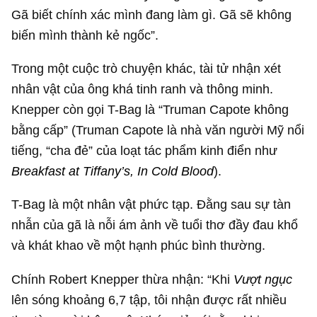
Gã biết chính xác mình đang làm gì. Gã sẽ không
biến mình thành kẻ ngốc”.
Trong một cuộc trò chuyện khác, tài tử nhận xét
nhân vật của ông khá tinh ranh và thông minh.
Knepper còn gọi T-Bag là “Truman Capote không
bằng cấp” (Truman Capote là nhà văn người Mỹ nổi
tiếng, “cha đẻ” của loạt tác phẩm kinh điển như
Breakfast at Tiffany’s, In Cold Blood
).
T-Bag là một nhân vật phức tạp. Đằng sau sự tàn
nhẫn của gã là nỗi ám ảnh về tuổi thơ đầy đau khổ
và khát khao về một hạnh phúc bình thường.
Chính Robert Knepper thừa nhận: “Khi
Vượt ngục
lên sóng khoảng 6,7 tập, tôi nhận được rất nhiều