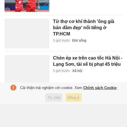
Từ thợ cơ khí thành 'ông già
bán đầm đẹp' nổi tiếng ở
TP.HCM
5 giờ trước
Đời sống
Chèn ép xe trên cao tốc Hà Nội -
Lạng Sơn, tài xế bị phạt 45 triệu
5 giờ trước
Xã hội
Cải thiện trải nghiệm với cookie. Xem
Chính sách Cookie
Trưng bày sách, báo, ảnh khắc
Từ chối
Đồng ý
họa chân dung chiến sĩ Công
an Thủ đô
5 giờ trước
Xuất bản