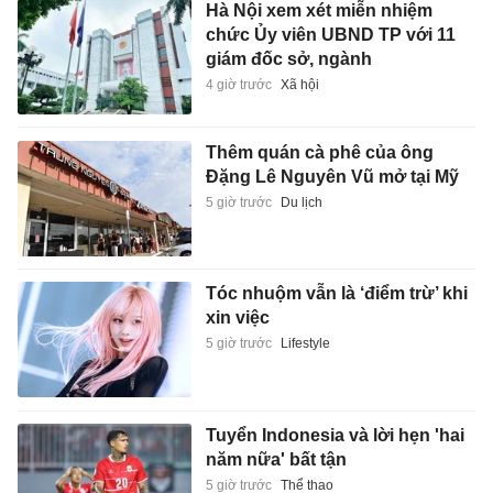
Hà Nội xem xét miễn nhiệm
chức Ủy viên UBND TP với 11
giám đốc sở, ngành
4 giờ trước
Xã hội
Thêm quán cà phê của ông
Đặng Lê Nguyên Vũ mở tại Mỹ
5 giờ trước
Du lịch
Tóc nhuộm vẫn là ‘điểm trừ’ khi
xin việc
5 giờ trước
Lifestyle
Tuyển Indonesia và lời hẹn 'hai
năm nữa' bất tận
5 giờ trước
Thể thao