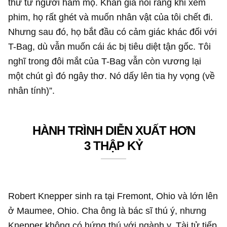
thư từ người hâm mộ. Khán giả nói rằng khi xem
phim, họ rất ghét và muốn nhân vật của tôi chết đi.
Nhưng sau đó, họ bắt đầu có cảm giác khác đối với
T-Bag, dù vẫn muốn cái ác bị tiêu diệt tận gốc. Tôi
nghĩ trong đôi mắt của T-Bag vẫn còn vương lại
một chút gì đó ngây thơ. Nó dấy lên tia hy vọng (về
nhân tính)”.
HÀNH TRÌNH DIỄN XUẤT HƠN
3 THẬP KỶ
Robert Knepper sinh ra tại Fremont, Ohio và lớn lên
ở Maumee, Ohio. Cha ông là bác sĩ thú ý, nhưng
Knepper không có hứng thú với ngành y. Tài tử tiếp