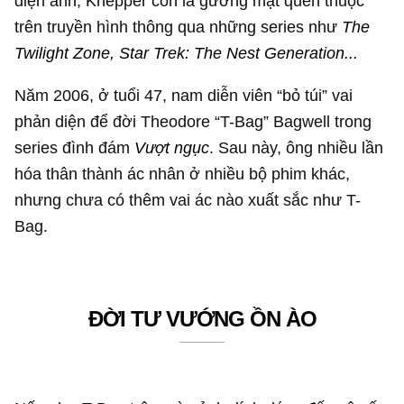
điện ảnh, Knepper còn là gương mặt quen thuộc
trên truyền hình thông qua những series như
The
Twilight Zone, Star Trek: The Nest Generation...
Năm 2006, ở tuổi 47, nam diễn viên “bỏ túi” vai
phản diện để đời Theodore “T-Bag” Bagwell trong
series đình đám
Vượt ngục
. Sau này, ông nhiều lần
hóa thân thành ác nhân ở nhiều bộ phim khác,
nhưng chưa có thêm vai ác nào xuất sắc như T-
Bag.
ĐỜI TƯ VƯỚNG ỒN ÀO