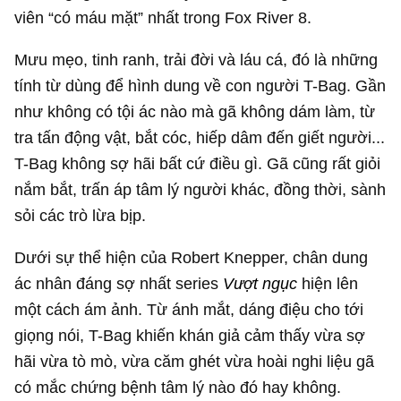
viên “có máu mặt” nhất trong Fox River 8.
Mưu mẹo, tinh ranh, trải đời và láu cá, đó là những
tính từ dùng để hình dung về con người T-Bag. Gần
như không có tội ác nào mà gã không dám làm, từ
tra tấn động vật, bắt cóc, hiếp dâm đến giết người...
T-Bag không sợ hãi bất cứ điều gì. Gã cũng rất giỏi
nắm bắt, trấn áp tâm lý người khác, đồng thời, sành
sỏi các trò lừa bịp.
Dưới sự thể hiện của Robert Knepper, chân dung
ác nhân đáng sợ nhất series
Vượt ngục
hiện lên
một cách ám ảnh. Từ ánh mắt, dáng điệu cho tới
giọng nói, T-Bag khiến khán giả cảm thấy vừa sợ
hãi vừa tò mò, vừa căm ghét vừa hoài nghi liệu gã
có mắc chứng bệnh tâm lý nào đó hay không.