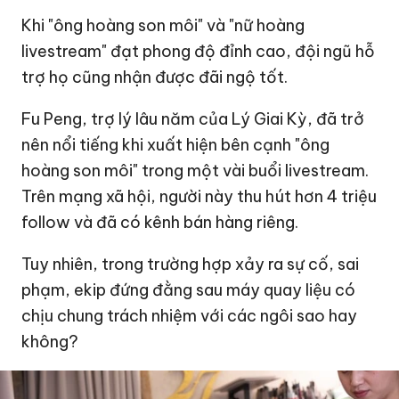
Khi "ông hoàng son môi" và "nữ hoàng
livestream" đạt phong độ đỉnh cao, đội ngũ hỗ
trợ họ cũng nhận được đãi ngộ tốt.
Fu Peng, trợ lý lâu năm của Lý Giai Kỳ, đã trở
nên nổi tiếng khi xuất hiện bên cạnh "ông
hoàng son môi" trong một vài buổi livestream.
Trên mạng xã hội, người này thu hút hơn 4 triệu
follow và đã có kênh bán hàng riêng.
Tuy nhiên, trong trường hợp xảy ra sự cố, sai
phạm, ekip đứng đằng sau máy quay liệu có
chịu chung trách nhiệm với các ngôi sao hay
không?