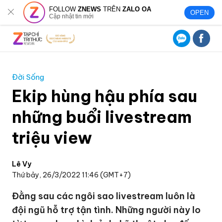
FOLLOW
ZNEWS
TRÊN
ZALO OA
OPEN
Cập nhật tin mới
Đời Sống
Ekip hùng hậu phía sau
những buổi livestream
triệu view
Lê Vy
Thứ bảy, 26/3/2022 11:46 (GMT+7)
Đằng sau các ngôi sao livestream luôn là
đội ngũ hỗ trợ tận tình. Những người này lo