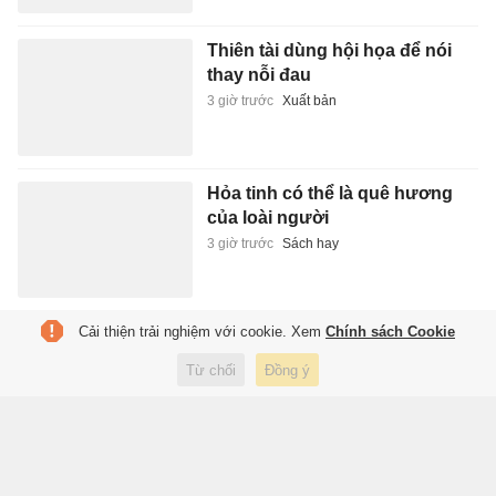
Thiên tài dùng hội họa để nói
thay nỗi đau
3 giờ trước
Xuất bản
Hỏa tinh có thể là quê hương
của loài người
3 giờ trước
Sách hay
Cải thiện trải nghiệm với cookie. Xem
Chính sách Cookie
Rời TP.HCM về quê, vợ chồng
trẻ xây biệt thự 312 m2 uốn
Từ chối
Đồng ý
lượn lạ mắt
3 giờ trước
Đời sống
Thông số giúp tuyển Việt Nam