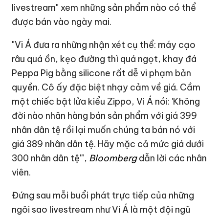
livestream" xem những sản phẩm nào có thể
được bán vào ngày mai.
"Vi Á đưa ra những nhận xét cụ thể: máy cạo
râu quá ồn, kẹo đường thì quá ngọt, khay đá
Peppa Pig bằng silicone rất dễ vi phạm bản
quyền. Cô ấy đặc biệt nhạy cảm về giá. Cầm
một chiếc bật lửa kiểu Zippo, Vi Á nói: 'Không
đời nào nhãn hàng bán sản phẩm với giá 399
nhân dân tệ rồi lại muốn chúng ta bán nó với
giá 389 nhân dân tệ. Hãy mặc cả mức giá dưới
300 nhân dân tệ'",
Bloomberg
dẫn lời các nhân
viên.
Đứng sau mỗi buổi phát trực tiếp của những
ngôi sao livestream như Vi Á là một đội ngũ