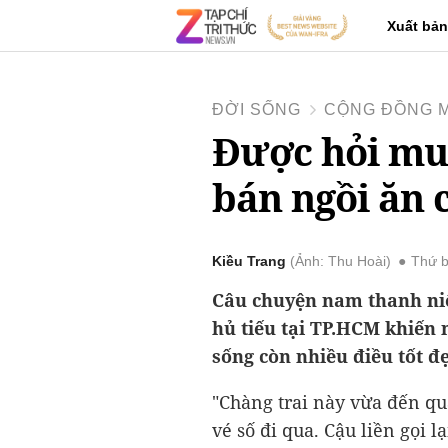
Xuất bản
ĐỜI SỐNG
CỘNG ĐỒNG 
Được hỏi mua
bán ngồi ăn 
Kiều Trang
Ảnh: Thu Hoài
Thứ b
Câu chuyện nam thanh niê
hủ tiếu tại TP.HCM khiến 
sống còn nhiều điều tốt đ
"Chàng trai này vừa đến qu
vé số đi qua. Cậu liền gọi 