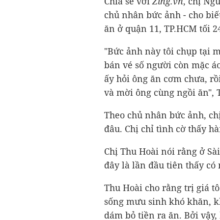
Chia sẻ với
Zing.vn
, chị Ng
chủ nhân bức ảnh - cho biế
ăn ở quận 11, TP.HCM tối 24
"Bức ảnh này tôi chụp tại m
bán vé số người còn mặc á
ấy hỏi ông ăn cơm chưa, rồ
và mời ông cùng ngồi ăn", 
Theo chủ nhân bức ảnh, chị 
đâu. Chị chỉ tình cờ thấy h
Chị Thu Hoài nói rằng ở Sà
đây là lần đầu tiên thấy có
Thu Hoài cho rằng trị giá t
sống mưu sinh khó khăn, k
dám bỏ tiền ra ăn. Bởi vậy,