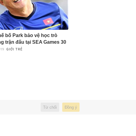
ế bố Park bảo vệ học trò
ng trận đấu tại SEA Games 30
019
GIỚI TRẺ
Từ chối
Đồng ý