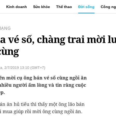
Kinh doanh
Sức khỏe
Thể thao
Đời sống
Công ng
MẠNG
 vé số, chàng trai mời lu
cùng
a, 2/7/2019 13:10 (GMT+7)
n mời cụ ông bán vé số cùng ngồi ăn
nhiều người ấm lòng và tin rằng cuộc
ẹp.
án ăn hủ tiếu thì thấy một ông lão bán
lại mua giúp rồi mời ông cùng ngồi ăn.