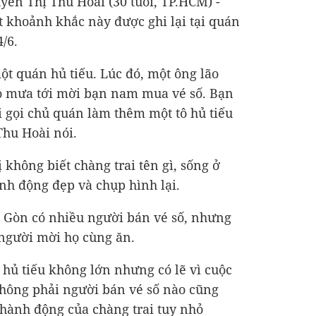
uyễn Thị Thu Hoài (30 tuổi, TP.HCM) -
t khoảnh khắc này được ghi lại tại quán
/6.
ột quán hủ tiếu. Lúc đó, một ông lão
o mưa tới mời bạn nam mua vé số. Bạn
i gọi chủ quán làm thêm một tô hủ tiếu
Thu Hoài nói.
không biết chàng trai tên gì, sống ở
ành động đẹp và chụp hình lại.
i Gòn có nhiều người bán vé số, nhưng
 người mời họ cùng ăn.
ô hủ tiếu không lớn nhưng có lẽ vì cuộc
hông phải người bán vé số nào cũng
 hành động của chàng trai tuy nhỏ