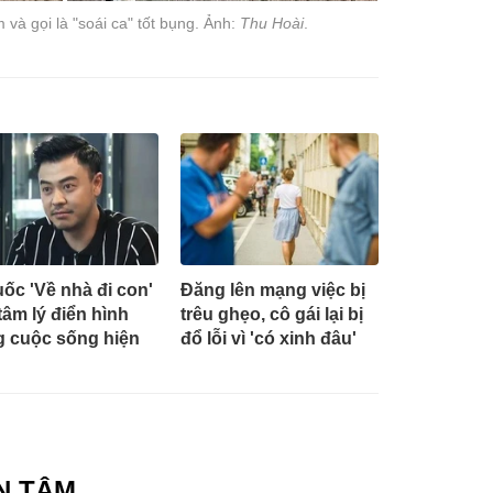
 và gọi là "soái ca" tốt bụng. Ảnh:
Thu Hoài
.
ốc 'Về nhà đi con'
Đăng lên mạng việc bị
 tâm lý điển hình
trêu ghẹo, cô gái lại bị
g cuộc sống hiện
đổ lỗi vì 'có xinh đâu'
N TÂM