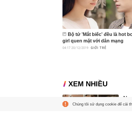
Bộ tứ 'Mắt biếc' đều là hot b
girl quen mặt với dân mạng
04:17
20/12/2019
GIỚI TRẺ
XEM NHIỀU
Ngư
Chúng tôi sử dụng cookie để cải t
'lù
19:21
Thay 
Việt
hơn.