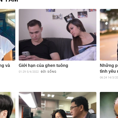
ng và
Giới hạn của ghen tuông
Những ph
tình yêu
01:29
5/4/2022
ĐỜI SỐNG
06:24
14/3/2