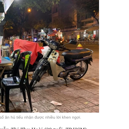
số ăn hủ tiếu nhận được nhiều lời khen ngợi.