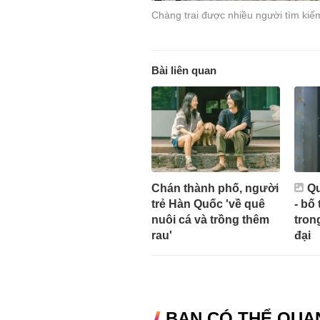
Chàng trai được nhiều người tìm kiếm
Bài liên quan
Chán thành phố, người
Qu
trẻ Hàn Quốc 'về quê
- bố
nuôi cá và trồng thêm
tron
rau'
đại
BẠN CÓ THỂ QUA