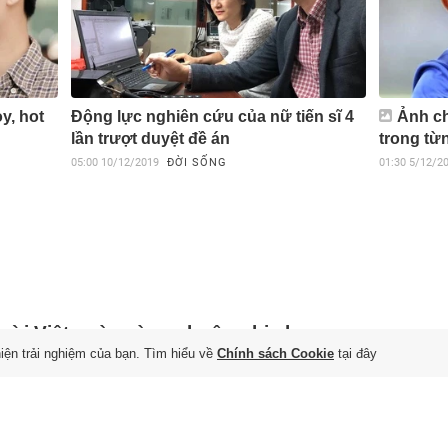
oy, hot
Động lực nghiên cứu của nữ tiến sĩ 4
Ảnh ch
lần trượt duyệt đề án
trong từ
05:00
10/12/2019
ĐỜI SỐNG
01:30
5/12/2
ời Việt ngày càng chuộng bia lon
hiện trải nghiệm của bạn. Tìm hiểu về
Chính sách Cookie
tại đây
n' 250 ml, điều gì đang xảy ra?
 6/8/2026
vì chạy theo xu hướng cao cấp hóa, thực tế người tiêu dùng
 Nam đang chuyển sang lựa chọn những lon bia dung tích nhỏ