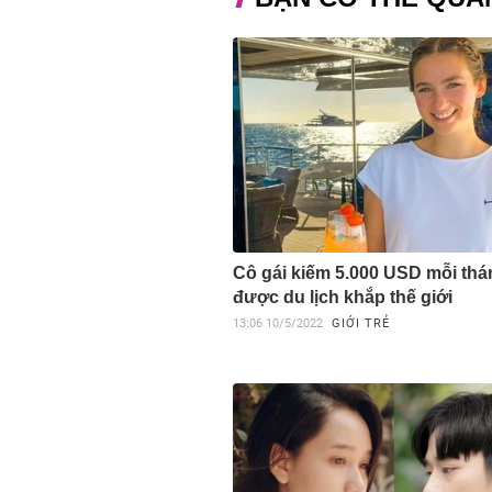
Cô gái kiếm 5.000 USD mỗi thá
được du lịch khắp thế giới
13:06
10/5/2022
GIỚI TRẺ