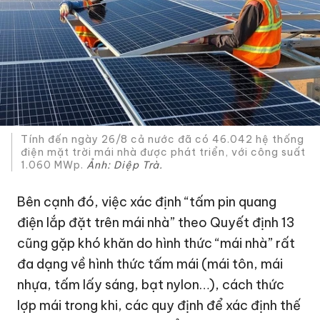
Tính đến ngày 26/8 cả nước đã có 46.042 hệ thống
điện mặt trời mái nhà được phát triển, với công suất
1.060 MWp.
Ảnh: Diệp Trà.
Bên cạnh đó, việc xác định “tấm pin quang
điện lắp đặt trên mái nhà” theo Quyết định 13
cũng gặp khó khăn do hình thức “mái nhà” rất
đa dạng về hình thức tấm mái (mái tôn, mái
nhựa, tấm lấy sáng, bạt nylon…), cách thức
lợp mái trong khi, các quy định để xác định thế