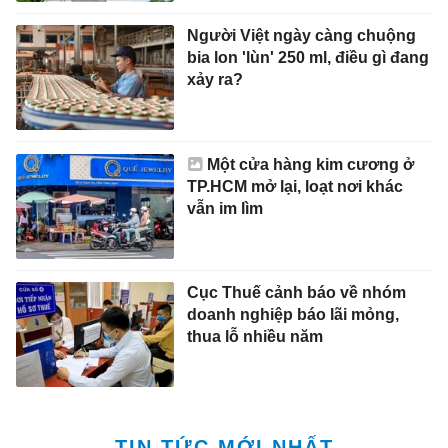
Người Việt ngày càng chuộng
bia lon 'lùn' 250 ml, điều gì đang
xảy ra?
Một cửa hàng kim cương ở
TP.HCM mở lại, loạt nơi khác
vẫn im lìm
Cục Thuế cảnh báo về nhóm
doanh nghiệp báo lãi mỏng,
thua lỗ nhiều năm
TIN TỨC MỚI NHẤT