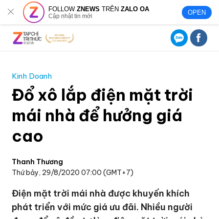
FOLLOW
ZNEWS
TRÊN
ZALO OA
OPEN
Cập nhật tin mới
Kinh Doanh
Đổ xô lắp điện mặt trời
mái nhà để hưởng giá
cao
Thanh Thương
Thứ bảy, 29/8/2020 07:00 (GMT+7)
Điện mặt trời mái nhà được khuyến khích
phát triển với mức giá ưu đãi. Nhiều người