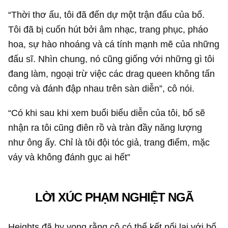
“Thời thơ ấu, tôi đã đến dự một trận đấu của bố.
Tôi đã bị cuốn hút bởi âm nhạc, trang phục, pháo
hoa, sự hào nhoáng và cá tính mạnh mẽ của những
đấu sĩ. Nhìn chung, nó cũng giống với những gì tôi
đang làm, ngoại trừ việc các drag queen không tấn
công và đánh đập nhau trên sàn diễn”, cô nói.
“Có khi sau khi xem buổi biểu diễn của tôi, bố sẽ
nhận ra tôi cũng điên rồ và tràn đầy năng lượng
như ông ấy. Chỉ là tôi đội tóc giả, trang điểm, mặc
váy và không đánh gục ai hết”
LỜI XÚC PHẠM NGHIỆT NGÃ
Heights đã hy vọng rằng cô có thể kết nối lại với bố