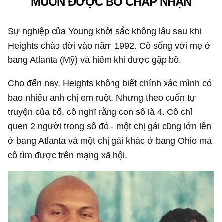
MUỐN ĐƯỢC BỐ CHẤP NHẬN
Sự nghiệp của Young khởi sắc không lâu sau khi
Heights chào đời vào năm 1992. Cô sống với mẹ ở
bang Atlanta (Mỹ) và hiếm khi được gặp bố.
Cho đến nay, Heights không biết chính xác mình có
bao nhiêu anh chị em ruột. Nhưng theo cuốn tự
truyện của bố, cô nghĩ rằng con số là 4. Cô chỉ
quen 2 người trong số đó - một chị gái cũng lớn lên
ở bang Atlanta và một chị gái khác ở bang Ohio mà
cô tìm được trên mạng xã hội.