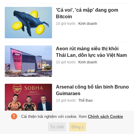
'Cá voi', 'cá mập' đang gom
Bitcoin
10 giờ trước
Kinh doanh
Aeon rút mảng siêu thị khỏi
Thái Lan, dồn lực vào Việt Nam
10 giờ trước
Kinh doanh
Arsenal công bố tân binh Bruno
Guimaraes
10 giờ trước
Thể thao
Cải thiện trải nghiệm với cookie. Xem
Chính sách Cookie
Cha Messi qua đời
Từ chối
Đồng ý
10 giờ trước
Thể thao