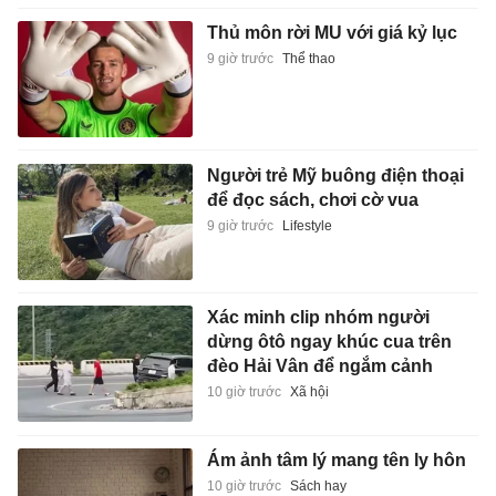
Thủ môn rời MU với giá kỷ lục
9 giờ trước
Thể thao
Người trẻ Mỹ buông điện thoại
để đọc sách, chơi cờ vua
9 giờ trước
Lifestyle
Xác minh clip nhóm người
dừng ôtô ngay khúc cua trên
đèo Hải Vân để ngắm cảnh
10 giờ trước
Xã hội
Ám ảnh tâm lý mang tên ly hôn
10 giờ trước
Sách hay