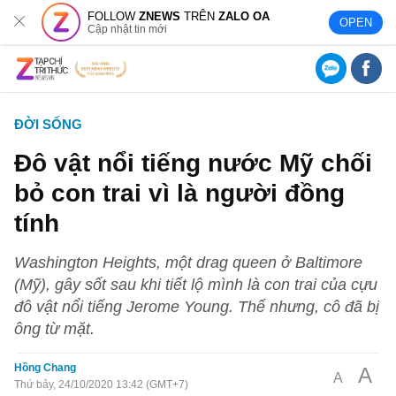
FOLLOW
ZNEWS
TRÊN
ZALO OA
OPEN
Cập nhật tin mới
ĐỜI SỐNG
Đô vật nổi tiếng nước Mỹ chối
bỏ con trai vì là người đồng
tính
Washington Heights, một drag queen ở Baltimore
(Mỹ), gây sốt sau khi tiết lộ mình là con trai của cựu
đô vật nổi tiếng Jerome Young. Thế nhưng, cô đã bị
ông từ mặt.
Hồng Chang
A
A
Thứ bảy, 24/10/2020 13:42 (GMT+7)