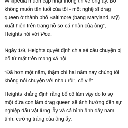
Wikipedia muốn cập nhật thông tin về ông ấy. Bố
không muốn tên tuổi của tôi - một nghệ sĩ drag
queen ở thành phố Baltimore (bang Maryland, Mỹ) -
xuất hiện trên trang hồ sơ cá nhân của ông”,
Heights nói với
Vice
.
Ngày 1/9, Heights quyết định chia sẻ câu chuyện bị
bố từ mặt trên mạng xã hội.
“Đã hơn một năm, thậm chí hai năm nay chúng tôi
không nói chuyện với nhau rồi”, cô viết.
Heights khẳng định rằng bố cô làm vậy do lo sợ
một đứa con làm drag queen sẽ ảnh hưởng đến sự
nghiệp đấu vật lừng lẫy và cả hình ảnh đầy nam
tính, cường tráng của ông ấy.