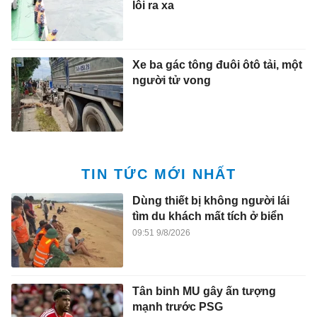
lôi ra xa
Xe ba gác tông đuôi ôtô tải, một
người tử vong
TIN TỨC MỚI NHẤT
Dùng thiết bị không người lái
tìm du khách mất tích ở biển
09:51 9/8/2026
Tân binh MU gây ấn tượng
mạnh trước PSG