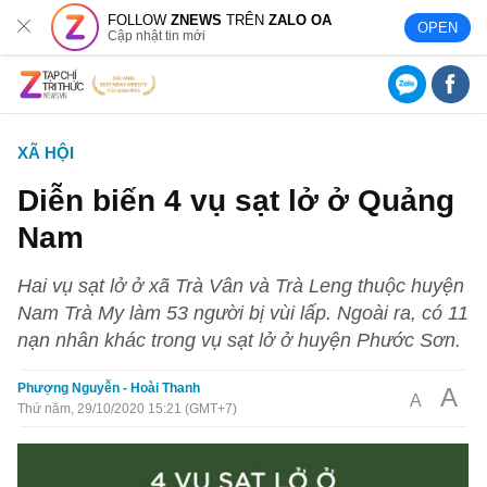
FOLLOW
ZNEWS
TRÊN
ZALO OA
OPEN
Cập nhật tin mới
XÃ HỘI
Diễn biến 4 vụ sạt lở ở Quảng
Nam
Hai vụ sạt lở ở xã Trà Vân và Trà Leng thuộc huyện
Nam Trà My làm 53 người bị vùi lấp. Ngoài ra, có 11
nạn nhân khác trong vụ sạt lở ở huyện Phước Sơn.
Phượng Nguyễn - Hoài Thanh
A
A
Thứ năm, 29/10/2020 15:21 (GMT+7)