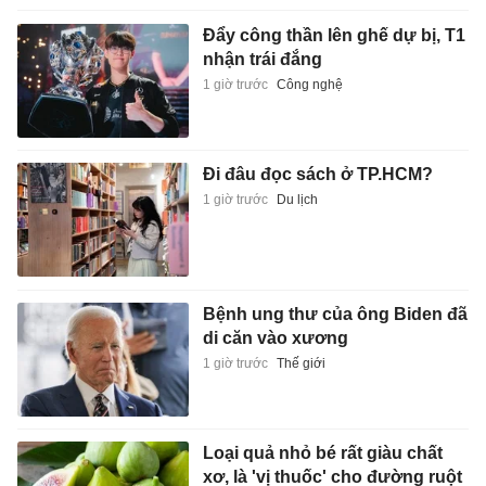
Đẩy công thần lên ghế dự bị, T1
nhận trái đắng
1 giờ trước
Công nghệ
Đi đâu đọc sách ở TP.HCM?
1 giờ trước
Du lịch
Bệnh ung thư của ông Biden đã
di căn vào xương
1 giờ trước
Thế giới
Loại quả nhỏ bé rất giàu chất
xơ, là 'vị thuốc' cho đường ruột