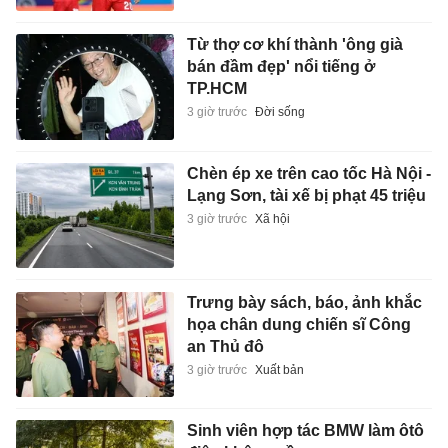
Từ thợ cơ khí thành 'ông già
bán đầm đẹp' nổi tiếng ở
TP.HCM
3 giờ trước
Đời sống
Chèn ép xe trên cao tốc Hà Nội -
Lạng Sơn, tài xế bị phạt 45 triệu
3 giờ trước
Xã hội
Trưng bày sách, báo, ảnh khắc
họa chân dung chiến sĩ Công
an Thủ đô
3 giờ trước
Xuất bản
Sinh viên hợp tác BMW làm ôtô