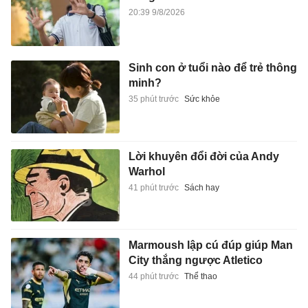
20:39 9/8/2026
Sinh con ở tuổi nào để trẻ thông
minh?
35 phút trước
Sức khỏe
Lời khuyên đổi đời của Andy
Warhol
41 phút trước
Sách hay
Marmoush lập cú đúp giúp Man
City thắng ngược Atletico
44 phút trước
Thể thao