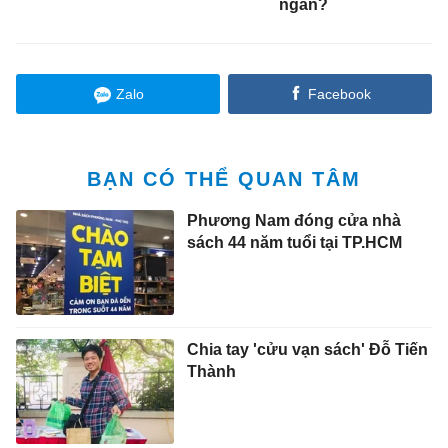
ngắn?
Zalo
Facebook
BẠN CÓ THỂ QUAN TÂM
Phương Nam đóng cửa nhà
sách 44 năm tuổi tại TP.HCM
Chia tay 'cửu vạn sách' Đỗ Tiến
Thành