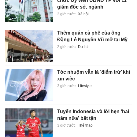
chức Ủy viên UBND TP với 11
giám đốc sở, ngành
2 giờ trước
Xã hội
Thêm quán cà phê của ông
Đặng Lê Nguyên Vũ mở tại Mỹ
2 giờ trước
Du lịch
Tóc nhuộm vẫn là ‘điểm trừ’ khi
xin việc
3 giờ trước
Lifestyle
Tuyển Indonesia và lời hẹn 'hai
năm nữa' bất tận
3 giờ trước
Thể thao