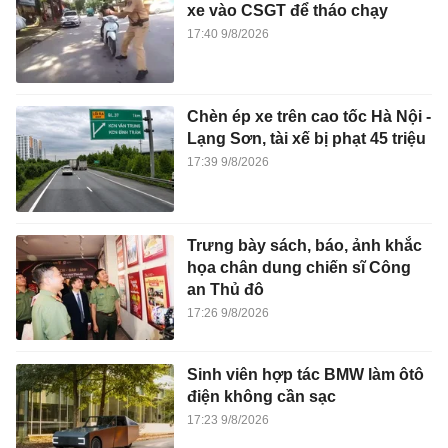
xe vào CSGT để tháo chạy
17:40 9/8/2026
Chèn ép xe trên cao tốc Hà Nội -
Lạng Sơn, tài xế bị phạt 45 triệu
17:39 9/8/2026
Trưng bày sách, báo, ảnh khắc
họa chân dung chiến sĩ Công
an Thủ đô
17:26 9/8/2026
Sinh viên hợp tác BMW làm ôtô
điện không cần sạc
17:23 9/8/2026