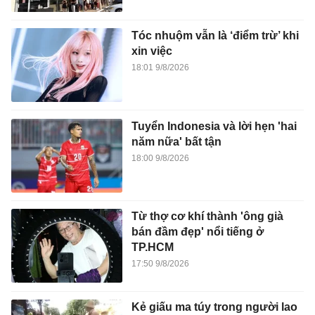
Tóc nhuộm vẫn là ‘điểm trừ’ khi
xin việc
18:01 9/8/2026
Tuyển Indonesia và lời hẹn 'hai
năm nữa' bất tận
18:00 9/8/2026
Từ thợ cơ khí thành 'ông già
bán đầm đẹp' nổi tiếng ở
TP.HCM
17:50 9/8/2026
Kẻ giấu ma túy trong người lao