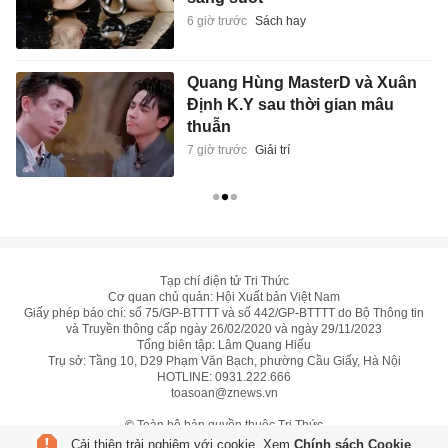
6 giờ trước
Sách hay
Quang Hùng MasterD và Xuân
Định K.Y sau thời gian mâu
thuẫn
7 giờ trước
Giải trí
Tạp chí điện tử Tri Thức
Cơ quan chủ quản: Hội Xuất bản Việt Nam
Giấy phép báo chí: số 75/GP-BTTTT và số 442/GP-BTTTT do Bộ Thông tin
và Truyền thông cấp ngày 26/02/2020 và ngày 29/11/2023
Tổng biên tập: Lâm Quang Hiếu
Trụ sở: Tầng 10, D29 Phạm Văn Bạch, phường Cầu Giấy, Hà Nội
HOTLINE:
0931.222.666
toasoan@znews.vn
©
Toàn bộ bản quyền thuộc Tri Thức
Cải thiện trải nghiệm với cookie. Xem
Chính sách Cookie