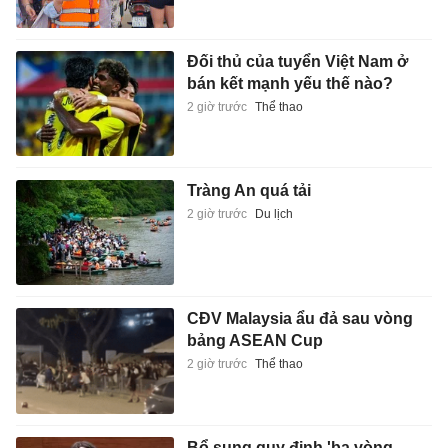
Đối thủ của tuyển Việt Nam ở
bán kết mạnh yếu thế nào?
2 giờ trước
Thể thao
Tràng An quá tải
2 giờ trước
Du lịch
CĐV Malaysia ẩu đả sau vòng
bảng ASEAN Cup
2 giờ trước
Thể thao
Bổ sung quy định 'ba vòng