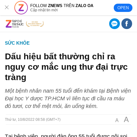
FOLLOW
ZNEWS
TRÊN
ZALO OA
OPEN
Cập nhật tin mới
SỨC KHỎE
Dấu hiệu bất thường chỉ ra
nguy cơ mắc ung thư đại trực
tràng
Một bệnh nhân nam 55 tuổi đến khám tại Bệnh viện
Đại học Y dược TP.HCM vì liên tục đi cầu ra máu
đỏ tươi, cơ thể mệt mỏi, ăn uống kém.
A
A
Thứ tư, 10/8/2022 08:58 (GMT+7)
Tại bệnh viện, người đàn ông 55 tuổi được nội soi