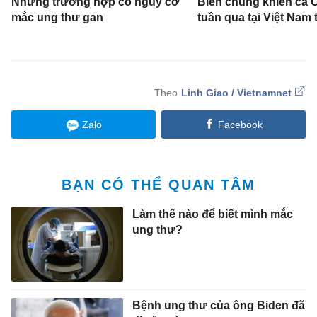
Những trường hợp có nguy cơ
Biến chủng khiến ca 
mắc ung thư gan
tuần qua tại Việt Nam
Linh Giao / Vietnamnet
Zalo
Facebook
BẠN CÓ THỂ QUAN TÂM
Làm thế nào để biết mình mắc
ung thư?
Bệnh ung thư của ông Biden đã