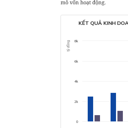
mô vốn hoạt động.
KẾT QUẢ KINH DO
8k
tỷ đồng
6k
4k
2k
0