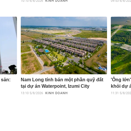
10:10
6/8/2026
KINH DOANH
09:53
6/8/20
 sản:
Nam Long tính bán một phần quỹ đất
'Ông lớn
tại dự án Waterpoint, Izumi City
khỏi dự 
13:10
5/8/2026
KINH DOANH
11:31
5/8/20