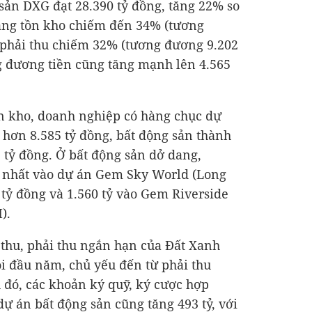
i sản DXG đạt
28.390 tỷ đồng
, tăng 22% so
hàng tồn kho chiếm đến 34% (tương
 phải thu chiếm 32% (tương đương 9.202
ng đương tiền cũng tăng mạnh lên 4.565
n kho, doanh nghiệp có hàng chục dự
g hơn
8.585 tỷ đồng
, bất động sản thành
 tỷ đồng
. Ở bất động sản dở dang,
 nhất vào dự án Gem Sky World (Long
 tỷ đồng
và 1.560 tỷ vào Gem Riverside
).
 thu, phải thu ngắn hạn của Đất Xanh
ồi đầu năm, chủ yếu đến từ phải thu
 đó, các khoản ký quỹ, ký cược hợp
dự án bất động sản cũng tăng 493 tỷ, với