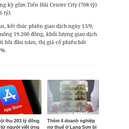
ng kỳ gồm Tiến Hải Center City (708 tỷ)
 tỷ).
n, kết thúc phiên giao dịch ngày 13/9,
uống 19.200 đồng, khối lượng giao dịch
ới hồi đầu năm, thị giá cổ phiếu bất
8%.
ội thu 203 tỷ đồng
Thêm 4 doanh nghiệp
 từ người viết ứng
nợ thuế ở Lạng Sơn bị