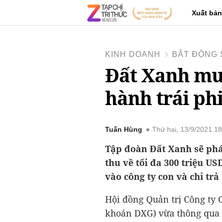
Xuất bản
KINH DOANH
BẤT ĐỘNG 
Đất Xanh muố
hành trái ph
Tuấn Hùng
Thứ hai, 13/9/2021 1
Tập đoàn Đất Xanh sẽ phát
thu về tối đa 300 triệu U
vào công ty con và chi trả 
Hội đồng Quản trị Công ty
khoán DXG) vừa thông qua 