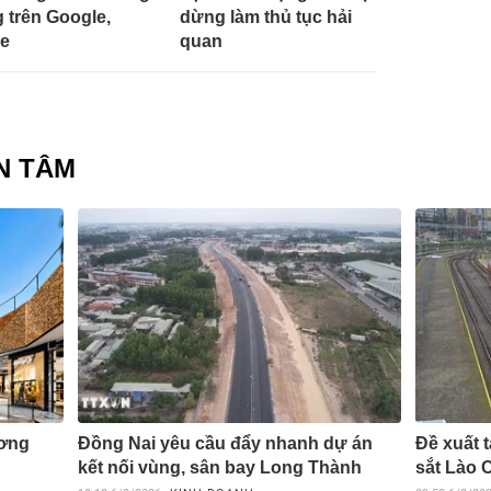
 trên Google,
dừng làm thủ tục hải
e
quan
N TÂM
ương
Đồng Nai yêu cầu đẩy nhanh dự án
Đề xuất 
kết nối vùng, sân bay Long Thành
sắt Lào C