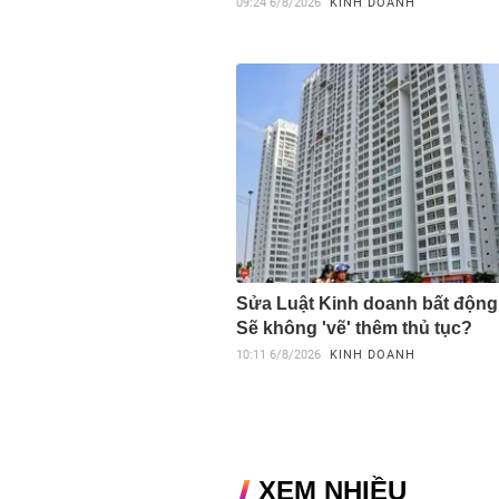
09:24
6/8/2026
KINH DOANH
Sửa Luật Kinh doanh bất động
Sẽ không 'vẽ' thêm thủ tục?
10:11
6/8/2026
KINH DOANH
XEM NHIỀU