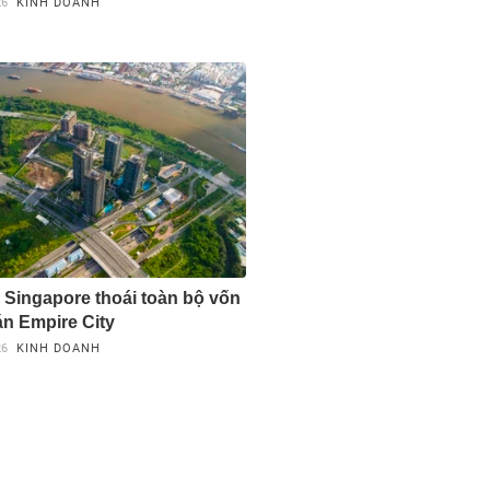
26
KINH DOANH
' Singapore thoái toàn bộ vốn
án Empire City
26
KINH DOANH