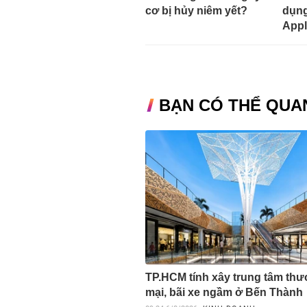
cơ bị hủy niêm yết?
dụng
Appl
BẠN CÓ THỂ QUA
TP.HCM tính xây trung tâm th
mại, bãi xe ngầm ở Bến Thành