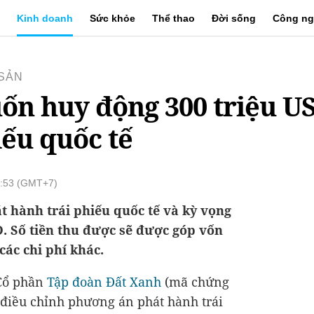
Kinh doanh
Sức khỏe
Thể thao
Đời sống
Công ng
SẢN
n huy động 300 triệu U
iếu quốc tế
8:53 (GMT+7)
 hành trái phiếu quốc tế và kỳ vọng
SD. Số tiền thu được sẽ được góp vốn
các chi phí khác.
 Cổ phần
Tập đoàn Đất Xanh
(mã chứng
điều chỉnh phương án phát hành trái