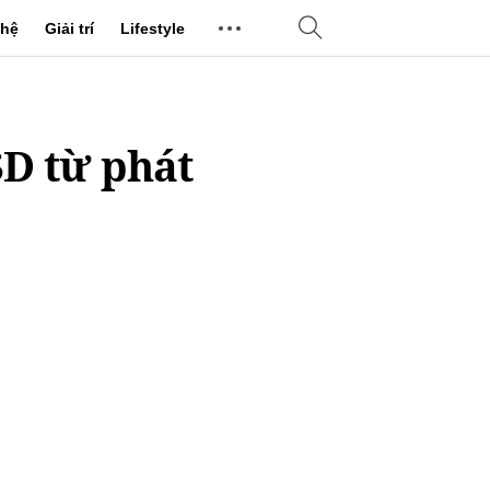
hệ
Giải trí
Lifestyle
SD từ phát