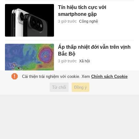
Tín hiệu tích cực với
smartphone gập
3 giờ trước
Công nghệ
Áp thấp nhiệt đới vẫn trên vịnh
Bắc Bộ
3 giờ trước
Xã hội
Cải thiện trải nghiệm với cookie. Xem
Chính sách Cookie
Từ chối
Đồng ý
Tạp chí điện tử Tri Thức
Cơ quan chủ quản: Hội Xuất bản Việt Nam
Giấy phép báo chí: số 75/GP-BTTTT và số 442/GP-BTTTT do Bộ Thông tin
và Truyền thông cấp ngày 26/02/2020 và ngày 29/11/2023
Tổng biên tập: Lâm Quang Hiếu
Trụ sở: Tầng 10, D29 Phạm Văn Bạch, phường Cầu Giấy, Hà Nội
HOTLINE:
0931.222.666