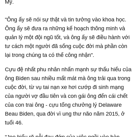
Mỹ.
"Ông ấy sẽ nói sự thật và tin tưởng vào khoa học.
Ông ấy sẽ đưa ra những kế hoạch thông minh và
quản lý một đội ngũ tốt, và ông ấy sẽ điều hành với
tư cách một người đã sống cuộc đời mà phần còn
lại trong chúng ta có thể công nhận".
Cựu đệ nhất phu nhân nhấn mạnh sự thấu hiểu của
ông Biden sau nhiều mất mát mà ông trải qua trong
cuộc đời, từ vụ tai nạn xe hơi cướp đi sinh mạng
của người vợ đầu tiên và con gái ông đến cái chết
của con trai ông - cựu tổng chưởng lý Delaware
Beau Biden, qua đời vì ung thư não năm 2015, ở
tuổi 46.
"Joe hiểu rõ nỗi đau đớn của việc ngồi vào bàn