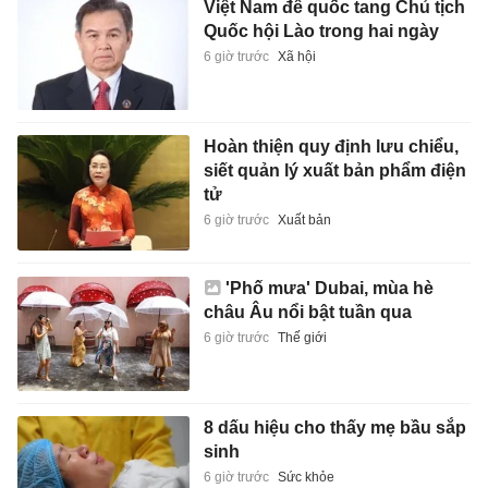
Việt Nam để quốc tang Chủ tịch
Quốc hội Lào trong hai ngày
6 giờ trước
Xã hội
Hoàn thiện quy định lưu chiểu,
siết quản lý xuất bản phẩm điện
tử
6 giờ trước
Xuất bản
'Phố mưa' Dubai, mùa hè
châu Âu nổi bật tuần qua
6 giờ trước
Thế giới
8 dấu hiệu cho thấy mẹ bầu sắp
sinh
6 giờ trước
Sức khỏe