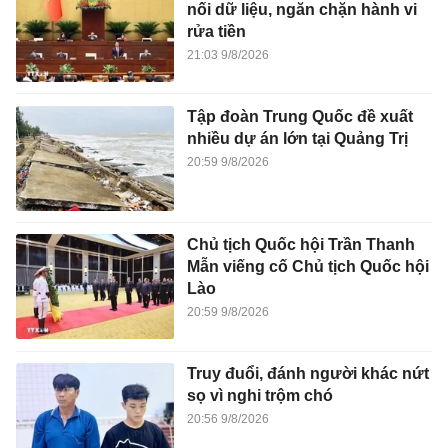
nối dữ liệu, ngăn chặn hành vi
rửa tiền
21:03 9/8/2026
Tập đoàn Trung Quốc đề xuất
nhiều dự án lớn tại Quảng Trị
20:59 9/8/2026
Chủ tịch Quốc hội Trần Thanh
Mẫn viếng cố Chủ tịch Quốc hội
Lào
20:59 9/8/2026
Truy đuổi, đánh người khác nứt
sọ vì nghi trộm chó
20:56 9/8/2026