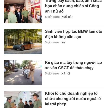
Trưng bày sách, báo, ảnh khắc
họa chân dung chiến sĩ Công
an Thủ đô
5 giờ trước
Xuất bản
Sinh viên hợp tác BMW làm ôtô
điện không cần sạc
5 giờ trước
Xe
Kẻ giấu ma túy trong người lao
xe vào CSGT để tháo chạy
5 giờ trước
Xã hội
Khởi tố chủ doanh nghiệp tổ
chức cho người nước ngoài ở
lại trái phép