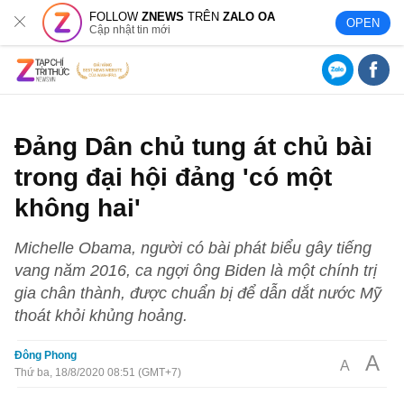
FOLLOW
ZNEWS
TRÊN
ZALO OA
OPEN
Cập nhật tin mới
Đảng Dân chủ tung át chủ bài
trong đại hội đảng 'có một
không hai'
Michelle Obama, người có bài phát biểu gây tiếng
vang năm 2016, ca ngợi ông Biden là một chính trị
gia chân thành, được chuẩn bị để dẫn dắt nước Mỹ
thoát khỏi khủng hoảng.
Đông Phong
A
A
Thứ ba, 18/8/2020 08:51 (GMT+7)