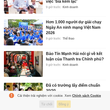
việc 'bia kèm lạc'
9 giờ trước
Kinh doanh
Hơn 1.000 người dự giải chạy
Ngày An ninh mạng Việt Nam
2026
9 giờ trước
Thể thao
Bảo Tín Mạnh Hải nói gì về kết
luận của Thanh tra Chính phủ?
9 giờ trước
Kinh doanh
Đã có trường lấy điểm chuẩn
30/30
Cải thiện trải nghiệm với cookie. Xem
Chính sách Cookie
10 giờ trước
Giáo dục
Từ chối
Đồng ý