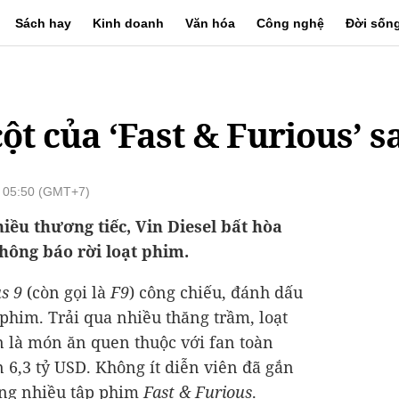
Sách hay
Kinh doanh
Văn hóa
Công nghệ
Đời sốn
cột của ‘Fast & Furious’ 
1 05:50 (GMT+7)
iều thương tiếc, Vin Diesel bất hòa
hông báo rời loạt phim.
s 9
(còn gọi là
F9
) công chiếu, đánh dấu
phim. Trải qua nhiều thăng trầm, loạt
 là món ăn quen thuộc với fan toàn
ơn
6,3 tỷ USD
. Không ít diễn viên đã gắn
rong nhiều tập phim
Fast & Furious
.