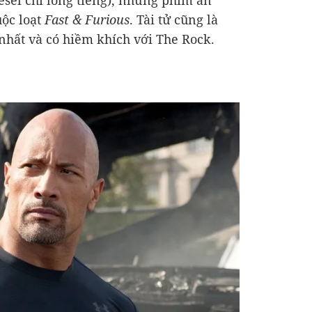
esel chỉ lồng tiếng), những phim ăn
uộc loạt
Fast & Furious
. Tài tử cũng là
 nhất và có hiềm khích với The Rock.