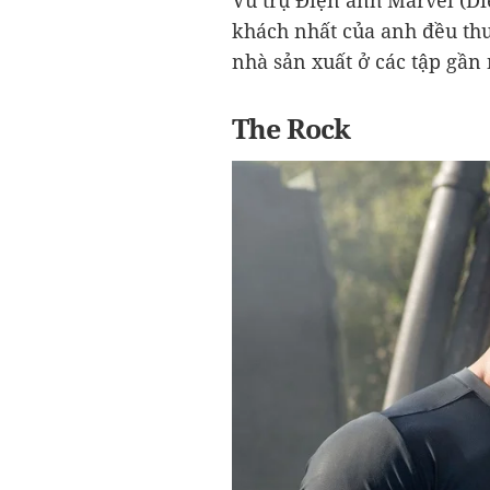
Vũ trụ Điện ảnh Marvel (Di
khách nhất của anh đều th
nhà sản xuất ở các tập gần
The Rock