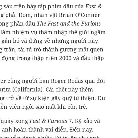
g sáu trên bảy tập phim đầu của
Fast &
ng phải Dom, nhân vật Brian O’Conner
trong phần đầu
The Fast and the Furious
t làm nhiệm vụ thâm nhập thế giới ngầm
n gắn bó và đứng về những người này.
g trần, tài tử trở thành gương mặt quen
 động trong thập niên 2000 và đầu thập
ker cùng người bạn Roger Rodas qua đời
arita (California). Cái chết này thêm
g trở về từ sự kiện gây quỹ từ thiện. Dư
ễn viên ngôi sao mất khi còn trẻ.
a quay xong
Fast & Furious
7. Kỹ xảo và
 anh hoàn thành vai diễn. Đến nay,