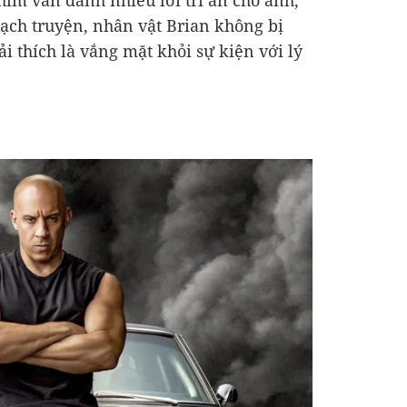
him vẫn dành nhiều lời tri ân cho anh,
mạch truyện, nhân vật Brian không bị
i thích là vắng mặt khỏi sự kiện với lý