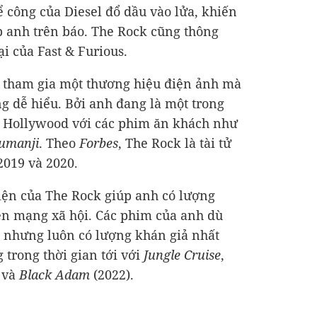
ể công của Diesel đổ dầu vào lửa, khiến
p anh trên báo. The Rock cũng thông
ại của Fast & Furious.
 tham gia một thương hiệu điện ảnh mà
ng dễ hiểu. Bởi anh đang là một trong
 Hollywood với các phim ăn khách như
Jumanji
. Theo
Forbes
, The Rock là tài tử
2019 và 2020.
iện của The Rock giúp anh có lượng
ên mạng xã hội. Các phim của anh dù
 nhưng luôn có lượng khán giả nhất
g trong thời gian tới với
Jungle Cruise
,
 và
Black Adam
(2022).