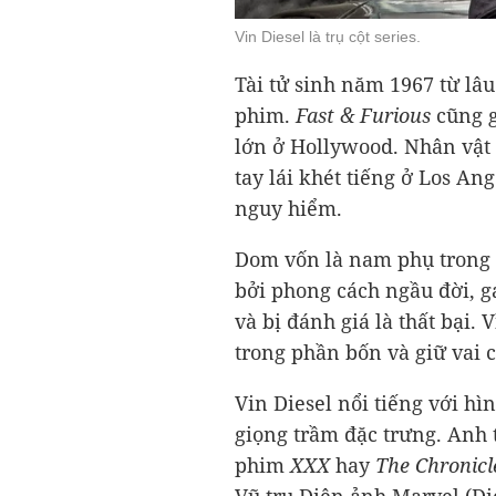
Vin Diesel là trụ cột series.
Tài tử sinh năm 1967 từ lâ
phim.
Fast & Furious
cũng g
lớn ở Hollywood. Nhân vật 
tay lái khét tiếng ở Los An
nguy hiểm.
Dom vốn là nam phụ trong
bởi phong cách ngầu đời, g
và bị đánh giá là thất bại. 
trong phần bốn và giữ vai 
Vin Diesel nổi tiếng với hì
giọng trầm đặc trưng. Anh 
phim
XXX
hay
The Chronicle