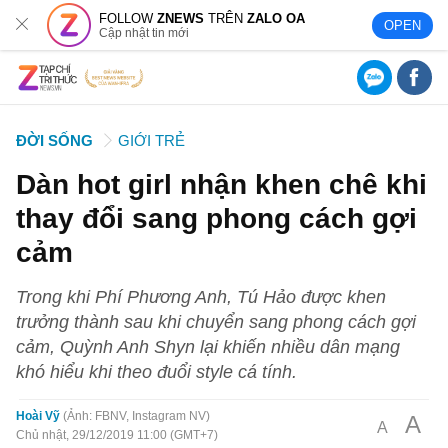
FOLLOW
ZNEWS
TRÊN
ZALO OA
OPEN
Cập nhật tin mới
ĐỜI SỐNG
GIỚI TRẺ
Dàn hot girl nhận khen chê khi
thay đổi sang phong cách gợi
cảm
Trong khi Phí Phương Anh, Tú Hảo được khen
trưởng thành sau khi chuyển sang phong cách gợi
cảm, Quỳnh Anh Shyn lại khiến nhiều dân mạng
khó hiểu khi theo đuổi style cá tính.
Hoài Vỹ
Ảnh: FBNV, Instagram NV
A
A
Chủ nhật, 29/12/2019 11:00 (GMT+7)