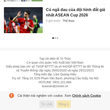
Cú ngã đau của đội hình đắt giá
nhất ASEAN Cup 2026
3 giờ trước
Thể thao
Tạp chí điện tử Tri Thức
Cơ quan chủ quản: Hội Xuất bản Việt Nam
Giấy phép báo chí: số 75/GP-BTTTT và số 442/GP-BTTTT do Bộ Thông tin
và Truyền thông cấp ngày 26/02/2020 và ngày 29/11/2023
Tổng biên tập: Lâm Quang Hiếu
Trụ sở: Tầng 10, D29 Phạm Văn Bạch, phường Cầu Giấy, Hà Nội
HOTLINE:
0931.222.666
toasoan@znews.vn
©
Toàn bộ bản quyền thuộc Tri Thức
Cải thiện trải nghiệm với cookie. Xem
Chính sách Cookie
Từ chối
Đồng ý