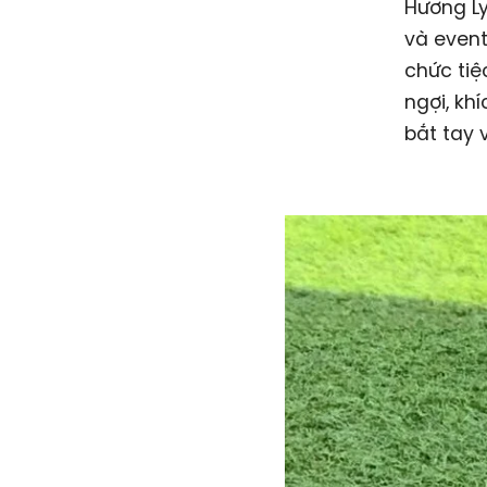
Hương Ly
và event
chức tiệ
ngợi, kh
bắt tay 