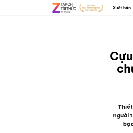
Xuất bản
Cựu 
ch
Thiết
người t
bạc