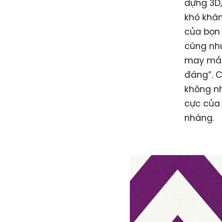
dựng 3D,
khó khăn
của bọn 
cũng như
may mắn
đáng”. C
không n
cực của 
nhàng.