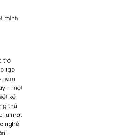
ột minh
 trở
ào tạo
 4 năm
ay - một
iết kế
ng thứ
a là một
ác nghề
ân”.