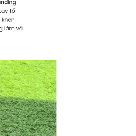
randing
tay tổ
è khen
ng làm và