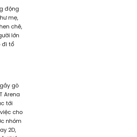
ng động
như mẹ,
khen chê,
ười lớn
đi tổ
 gầy gò
PT Arena
c tới
việc cho
ược nhóm
tay 2D,