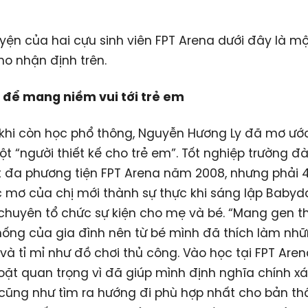
ện của hai cựu sinh viên FPT Arena dưới đây là m
o nhận định trên.
ế để mang niềm vui tới trẻ em
khi còn học phổ thông, Nguyễn Hương Ly đã mơ ước
t “người thiết kế cho trẻ em”. Tốt nghiệp trường đ
t đa phương tiện FPT Arena năm 2008, nhưng phải
c mơ của chị mới thành sự thực khi sáng lập Babyd
chuyên tổ chức sự kiện cho mẹ và bé. “Mang gen th
hống của gia đình nên từ bé mình đã thích làm nhữ
và tỉ mỉ như đồ chơi thủ công. Vào học tại FPT Aren
ặt quan trọng vì đã giúp mình định nghĩa chính x
, cũng như tìm ra hướng đi phù hợp nhất cho bản th