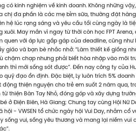
ng có kinh nghiệm về kinh doanh. Không những vậy
 chị đa phần là các mẹ bỉm sữa, thường đặt hàng 
liên hệ lúc rạng sáng và yêu cầu tối cùng ngày là ti
g xuôi. May mắn vì ngay từ thời còn học FPT Arena, 
 quen với áp lực gấp gáp của deadline, cũng như 
y giáo và bạn bè nhắc nhở: “Làm thiết kế giống nh
dù chậm chạp nhưng phải biết hòa nhập vào môi t
nh thì mới sống sót được”. Đến nay công ty của H
o quỹ đạo ổn định. Đặc biệt, Ly luôn trích 5% doanh
 động thiện nguyện cho trẻ em suốt 2 năm qua, t
từ thiện Bàn Tay Nhỏ, đóng góp và xây dựng trườ
bé ở Điện Biên, Hà Giang; Chung tay cùng Hội Nữ 
ã hội - VWSEN tổ chức ngày hội Vui Day, nhằm cổ v
y sống vui, sống yêu thương và mang lại niềm vui 
ác”.