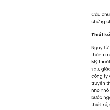
Câu chuy
chứng ch
Thiết k
Ngay từ 
thành mộ
Mỹ thuậ
sau, giấ
công ty 
truyền t
nho nhỏ 
bước ngo
thiết kế