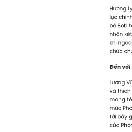
Hương Ly
lực chín
bé Bob tỏ
nhận xét
khi ngoa
chức chư
Đến với
Lương Vũ
và thích
mang tên
mức Pho
tới bây 
của Phon