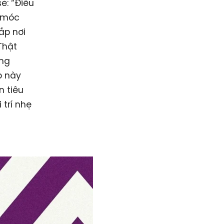
ẻ: “Điều
y móc
ắp nơi
Thật
ng
p này
 tiêu
 trí nhẹ