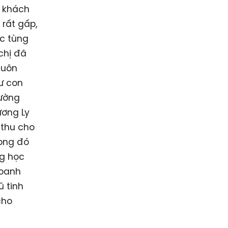
, khách
rất gấp,
ệc tùng
chị đã
luôn
ư con
rường
ương Ly
 thu cho
rong đó
ng học
Doanh
ũ tinh
cho