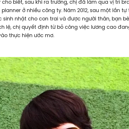
 cho biết, sau khi ra trường, chị đã làm qua vị trí b
 planner ở nhiều công ty. Năm 2012, sau một lần tự 
c sinh nhật cho con trai và được người thân, bạn b
ích lệ, chị quyết định từ bỏ công việc lương cao đa
vào thực hiện ước mơ.