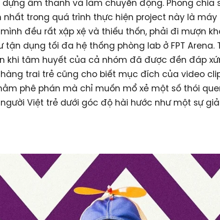
 dựng âm thanh và làm chuyển động. Phong chia s
 nhất trong quá trình thực hiện project này là má
mình đều rất xập xệ và thiếu thốn, phải đi mượn kh
 tận dụng tối đa hệ thống phòng lab ở FPT Arena. 
 khi tâm huyết của cả nhóm đã được đền đáp xứ
hàng trai trẻ cũng cho biết mục đích của video cli
hằm phê phán mà chỉ muốn mổ xẻ một số thói quen
người Việt trẻ dưới góc độ hài hước như một sự giải