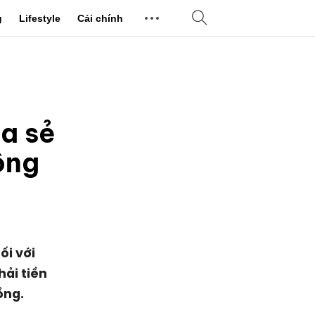
g
Lifestyle
Cải chính
ia sẻ
ông
ối với
hải tiền
ồng.