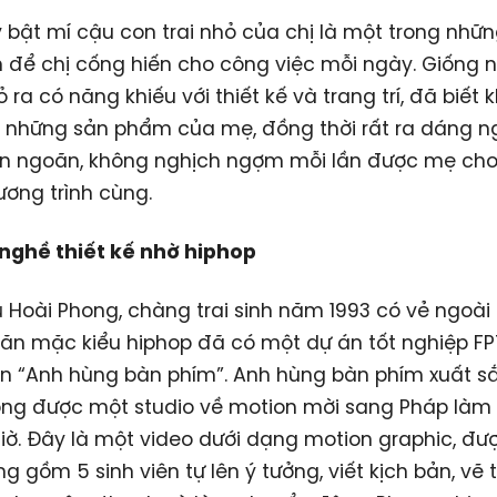
 bật mí cậu con trai nhỏ của chị là một trong nhữ
h để chị cống hiến cho công việc mỗi ngày. Giống 
 ra có năng khiếu với thiết kế và trang trí, đã biết 
 những sản phẩm của mẹ, đồng thời rất ra dáng ng
n ngoãn, không nghịch ngợm mỗi lần được mẹ cho 
ơng trình cùng.
 nghề thiết kế nhờ hiphop
 Hoài Phong, chàng trai sinh năm 1993 có vẻ ngoài
 ăn mặc kiểu hiphop đã có một dự án tốt nghiệp F
 “Anh hùng bàn phím”. Anh hùng bàn phím xuất sắ
ng được một studio về motion mời sang Pháp làm 
giờ. Đây là một video dưới dạng motion graphic, đ
g gồm 5 sinh viên tự lên ý tưởng, viết kịch bản, vẽ 