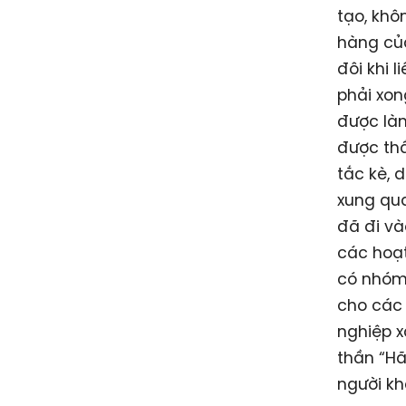
tạo, khô
hàng của
đôi khi 
phải xon
được làm
được thầ
tắc kè, 
xung qua
đã đi và
các hoạt
có nhóm 
cho các 
nghiệp x
thần “Hã
người kh