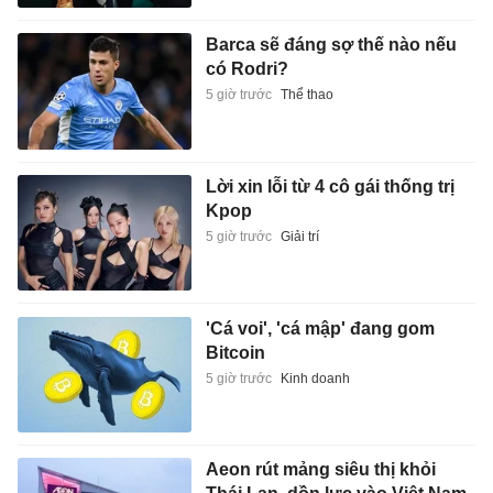
Barca sẽ đáng sợ thế nào nếu
có Rodri?
5 giờ trước
Thể thao
Lời xin lỗi từ 4 cô gái thống trị
Kpop
5 giờ trước
Giải trí
'Cá voi', 'cá mập' đang gom
Bitcoin
5 giờ trước
Kinh doanh
Aeon rút mảng siêu thị khỏi