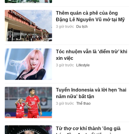
Thêm quán cà phê của ông
Đặng Lê Nguyên Vũ mở tại Mỹ
3 giờ trước
Du lịch
Tóc nhuộm vẫn là ‘điểm trừ’ khi
xin việc
3 giờ trước
Lifestyle
Tuyển Indonesia và lời hẹn 'hai
năm nữa' bất tận
3 giờ trước
Thể thao
Từ thợ cơ khí thành 'ông già