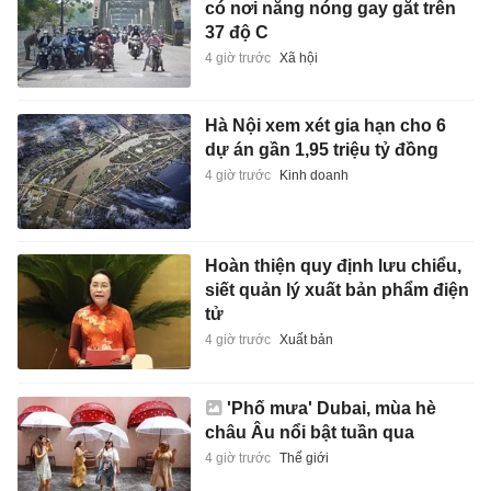
có nơi nắng nóng gay gắt trên
37 độ C
4 giờ trước
Xã hội
Hà Nội xem xét gia hạn cho 6
dự án gần 1,95 triệu tỷ đồng
4 giờ trước
Kinh doanh
Hoàn thiện quy định lưu chiểu,
siết quản lý xuất bản phẩm điện
tử
4 giờ trước
Xuất bản
'Phố mưa' Dubai, mùa hè
châu Âu nổi bật tuần qua
4 giờ trước
Thế giới