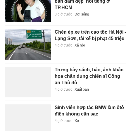
bán đầm đẹp' nổi tiếng ở
TP.HCM
3 giờ trước
Đời sống
Chèn ép xe trên cao tốc Hà Nội -
Lạng Sơn, tài xế bị phạt 45 triệu
4 giờ trước
Xã hội
Trưng bày sách, báo, ảnh khắc
họa chân dung chiến sĩ Công
an Thủ đô
4 giờ trước
Xuất bản
Sinh viên hợp tác BMW làm ôtô
điện không cần sạc
4 giờ trước
Xe