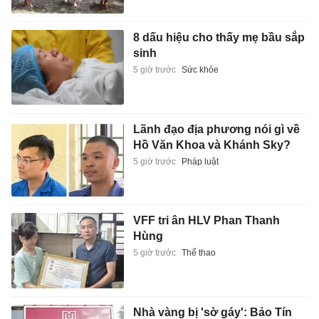
8 dấu hiệu cho thấy mẹ bầu sắp
sinh
5 giờ trước
Sức khỏe
Lãnh đạo địa phương nói gì về
Hồ Văn Khoa và Khánh Sky?
5 giờ trước
Pháp luật
VFF tri ân HLV Phan Thanh
Hùng
5 giờ trước
Thể thao
Nhà vàng bị 'sờ gáy': Bảo Tín