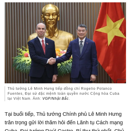
Thủ tướng Lê Minh Hưng tiếp đồng chí Rogelio Polanco
Fuentes, Đại sứ đặc mệnh toàn quyền nước Cộng hòa Cuba
tại Việt Nam. Ảnh:
VGP/Nhật Bắc
.
Tại buổi tiếp, Thủ tướng Chính phủ Lê Minh Hưng
trân trọng gửi lời thăm hỏi đến Lãnh tụ Cách mạng
Cuba, Đại tướng Raúl Castro, Bí thư thứ nhất, Chủ