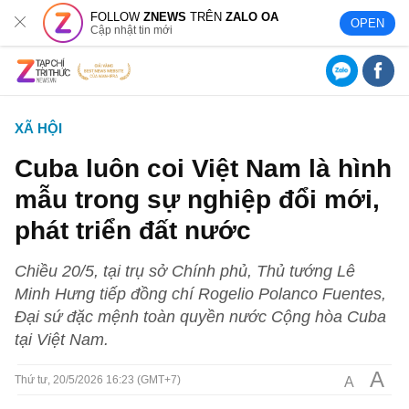
FOLLOW
ZNEWS
TRÊN
ZALO OA
OPEN
Cập nhật tin mới
XÃ HỘI
Cuba luôn coi Việt Nam là hình
mẫu trong sự nghiệp đổi mới,
phát triển đất nước
Chiều 20/5, tại trụ sở Chính phủ, Thủ tướng Lê
Minh Hưng tiếp đồng chí Rogelio Polanco Fuentes,
Đại sứ đặc mệnh toàn quyền nước Cộng hòa Cuba
tại Việt Nam.
A
A
Thứ tư, 20/5/2026 16:23 (GMT+7)