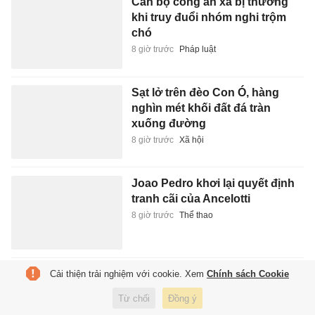
Cán bộ công an xã bị thương
khi truy đuổi nhóm nghi trộm
chó
8 giờ trước
Pháp luật
Sạt lở trên đèo Con Ó, hàng
nghìn mét khối đất đá tràn
xuống đường
8 giờ trước
Xã hội
Joao Pedro khơi lại quyết định
tranh cãi của Ancelotti
8 giờ trước
Thể thao
ĐBQH: Mở rộng hoạt động
Cải thiện trải nghiệm với cookie. Xem
Chính sách Cookie
ngân hàng cần phòng ngừa
Từ chối
Đồng ý
việc 'bia kèm lạc'