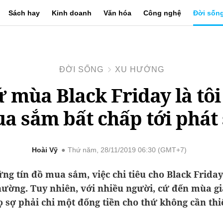
Sách hay
Kinh doanh
Văn hóa
Công nghệ
Đời sốn
ĐỜI SỐNG
XU HƯỚNG
ứ mùa Black Friday là tôi 
a sắm bất chấp tới phát 
Hoài Vỹ
Thứ năm, 28/11/2019 06:30 (GMT+7)
ng tín đồ mua sắm, việc chi tiêu cho Black Friday
hường. Tuy nhiên, với nhiều người, cứ đến mùa gi
ọ sợ phải chi một đống tiền cho thứ không cần thiế