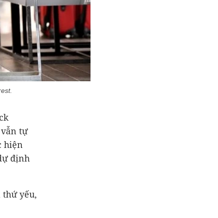
rest.
ck
 vẫn tự
c hiện
dự định
 thứ yếu,