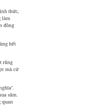
ính thức,
g làm
ạn đồng
ùng hết
t rằng
ợc mà cứ
nghĩa".
mua sắm.
g quan