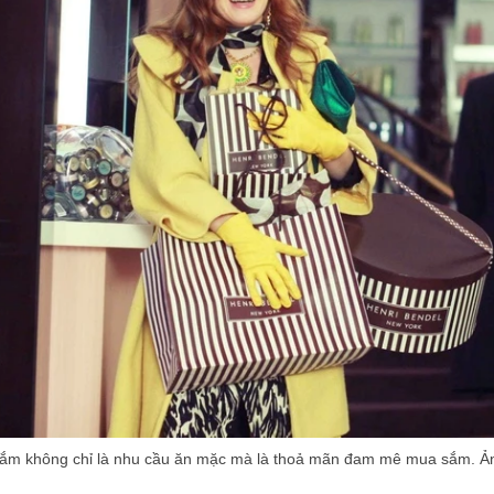
sắm không chỉ là nhu cầu ăn mặc mà là thoả mãn đam mê mua sắm. Ả