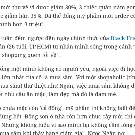
o mới thu về vì được giảm 30%, 3 chiếc quần nằm gọ
ợc giảm hẳn 35%. Đã thế đống mỹ phẩm mới order 
mình hơn 3 triệu”.
 tuần đếm ngược đến ngày chính thức của
Black Fri
n (26 tuổi, TP.HCM) tự nhận mình sống trong cảnh 
, shopping quên lối về".
 sống một mình không có người yêu, ngoài việc đi học
 lớn nhất của cô là mua sắm. Với một shopaholic (tí
ua sắm) thứ thiệt như Ngân, việc mua sắm không đ
ết nhu cầu ăn mặc, làm đẹp mà đó là đam mê.
 chưa mặc còn 'cả đống', mỹ phẩm thì không biết đ
dùng hết. Đống son ở nhà còn hơn chục cây mới chỉ
 Nhưng không hiểu vì sao mình lại không cầm lòng
 mua sắm khi thấy hàng giảm giá”, Ngọc Ngân nói.