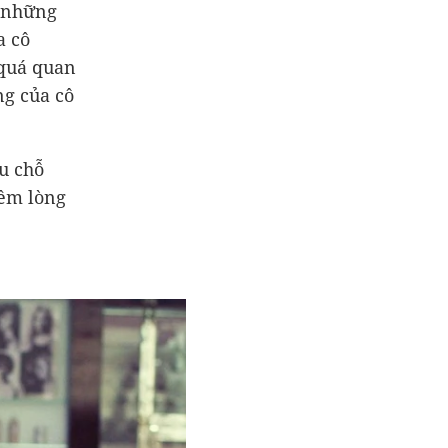
i những
a cô
 quá quan
ng của cô
u chỗ
iềm lòng