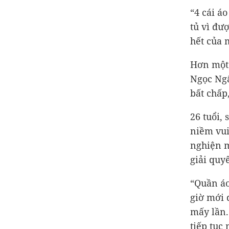
“4 cái á
tủ vì đư
hết của 
Hơn một
Ngọc Ngâ
bất chấp
26 tuổi,
niềm vui
nghiện m
giải quy
“Quần áo
giờ mới 
mấy lần.
tiếp tục