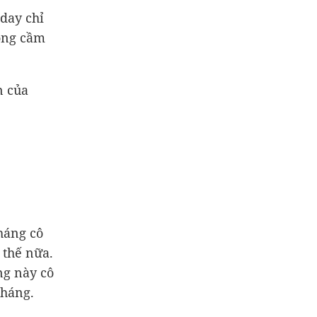
day chỉ
hông cầm
n của
háng cô
 thế nữa.
ng này cô
tháng.