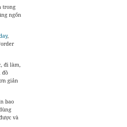
n trong
cũng ngốn
day
,
“order
, đi làm,
n đồ
ơn giản
ến bao
 dùng
 được và