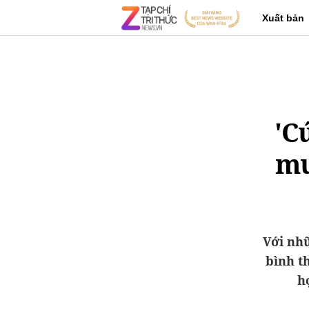
Xuất bản
'C
mu
Với nhữ
bình t
h