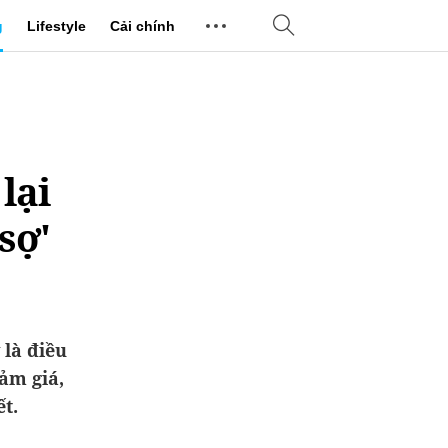
g
Lifestyle
Cải chính
lại
sợ'
 là điều
ảm giá,
t.