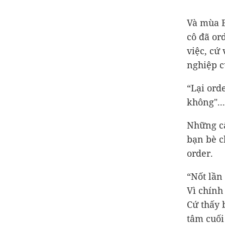
Và mùa B
cô đã or
việc, cứ
nghiệp c
“Lại ord
không"...
Những câ
bạn bè c
order.
“Nốt lần
Vì chính
Cứ thấy 
tâm cuối