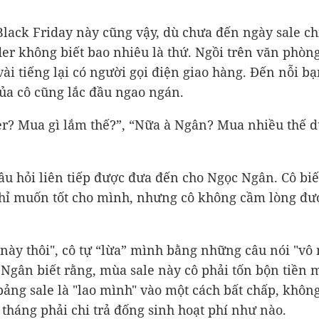
lack Friday này cũng vậy, dù chưa đến ngày sale ch
der không biết bao nhiêu là thứ. Ngồi trên văn phòn
 vài tiếng lại có người gọi điện giao hàng. Đến nỗi b
ủa cô cũng lắc đầu ngao ngán.
er? Mua gì lắm thế?”, “Nữa à Ngân? Mua nhiều thế d
u hỏi liên tiếp được đưa đến cho Ngọc Ngân. Cô biế
hỉ muốn tốt cho mình, nhưng cô không cầm lòng đư
 này thôi", cô tự “lừa” mình bằng những câu nói "vô 
 Ngân biết rằng, mùa sale này cô phải tốn bộn tiền 
bảng sale là "lao mình" vào một cách bất chấp, khôn
 tháng phải chi trả đống sinh hoạt phí như nào.