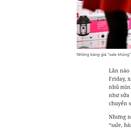
Những bảng giá "sale khủng",
Lần nào 
Friday, 
nhủ mình
như sửa 
chuyển 
Nhưng nh
“sale, hà