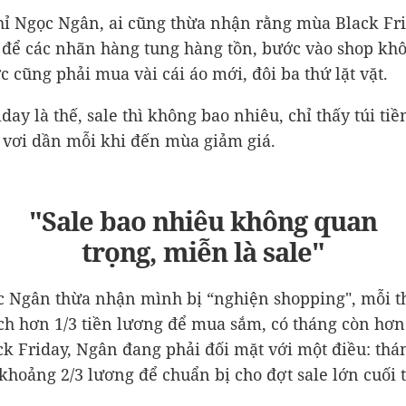
ỉ Ngọc Ngân, ai cũng thừa nhận rằng mùa Black Fri
i để các nhãn hàng tung hàng tồn, bước vào shop k
c cũng phải mua vài cái áo mới, đôi ba thứ lặt vặt.
day là thế, sale thì không bao nhiêu, chỉ thấy túi tiề
 vơi dần mỗi khi đến mùa giảm giá.
"Sale bao nhiêu không quan
trọng, miễn là sale"
c Ngân thừa nhận mình bị “nghiện shopping", mỗi t
ích hơn 1/3 tiền lương để mua sắm, có tháng còn hơn
k Friday, Ngân đang phải đối mặt với một điều: thá
 khoảng 2/3 lương để chuẩn bị cho đợt sale lớn cuối 