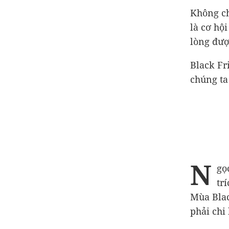
Không ch
là cơ hộ
lòng đượ
Black Fri
chúng ta
N
gọ
tr
Mùa Blac
phải chi