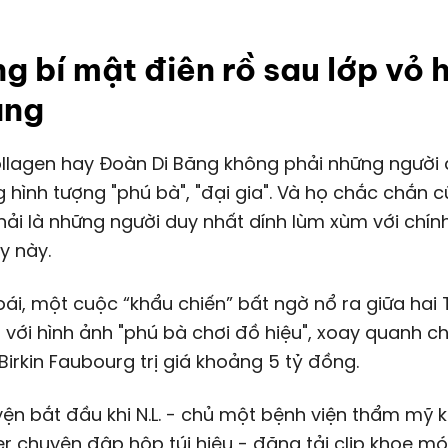
g bí mật điên rồ sau lớp vỏ 
áng
 hình tượng "phú bà", "đại gia". Và họ chắc chắn 
ải là những người duy nhất dính lùm xùm với chính
y này.
i, một cuộc “khẩu chiến” bất ngờ nổ ra giữa hai 
g với hình ảnh "phú bà chơi đồ hiệu", xoay quanh ch
irkin Faubourg trị giá khoảng
5 tỷ đồng
.
ện bắt đầu khi N.L. - chủ một bệnh viện thẩm mỹ 
er chuyên đập hộp túi hiệu - đăng tải clip khoe m