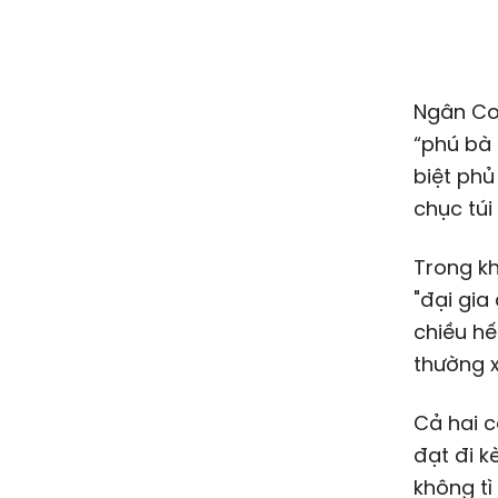
Ngân Col
“phú bà 
biệt phủ
chục túi
Trong k
"đại gia
chiều h
thường x
Cả hai c
đạt đi k
không tì