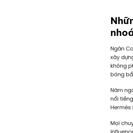
Nhữn
nho
Ngân Collagen hay Đoàn Di Băng không phải những người đầu tiên
xây dựng
không ph
bóng bẩ
Năm ngoá
nổi tiến
Hermès B
Mọi chuy
influenc