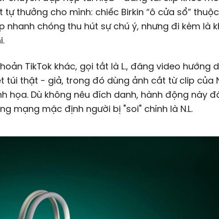
t tự thưởng cho mình: chiếc Birkin “ô cửa sổ” thuộ
ip nhanh chóng thu hút sự chú ý, nhưng đi kèm là k
i.
khoản TikTok khác, gọi tắt là L., đăng video hướng
t túi thật - giả, trong đó dùng ảnh cắt từ clip của N
nh họa. Dù không nêu đích danh, hành động này đ
g mạng mặc định người bị "soi" chính là N.L.