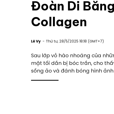
Đoàn Di Băng
Collagen
Lê Vy
Thứ tư, 28/5/2025 18:18 (GMT+7)
Sau lớp vỏ hào nhoáng của nhữ
mặt tối dần bị bóc trần, cho thấ
sống ảo và đánh bóng hình ảnh 