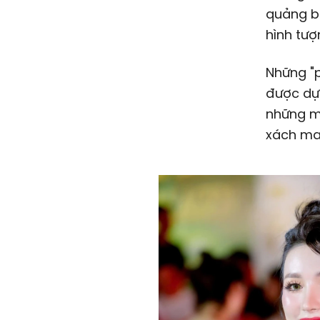
quảng bá
hình tượ
Những "p
được dựn
những m
xách ma