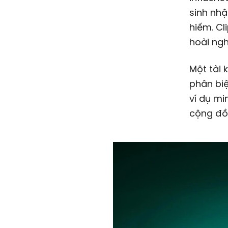
sinh nhậ
hiếm. Cl
hoài ngh
Một tài 
phân biệ
ví dụ mi
cộng đồn