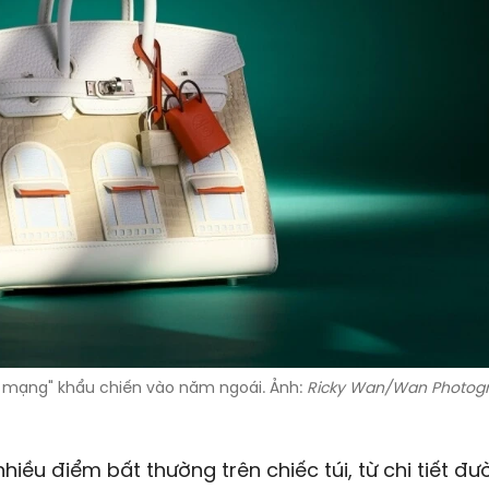
bà mạng" khẩu chiến vào năm ngoái. Ảnh:
Ricky Wan/Wan Photogr
a nhiều điểm bất thường trên chiếc túi, từ chi tiết đ