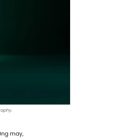
aphy.
ường may,