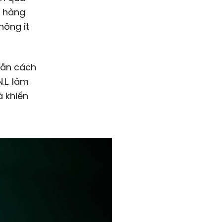
c hàng
hông ít
 dẫn cách
.L. làm
ã khiến