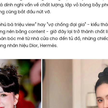
 dính nghi vấn về chất lượng, lớp vỏ bóng bẫy ph
ng cũng bắt đầu nứt vỡ.
hú bà triệu view" hay "vợ chồng đại gia" - kiểu th
g nên bằng content - giờ đây lại trở thành chất l
àn bóc mẽ từ nhà cửa cho đến tủ đồ, những chiếc
ng nhãn hiệu Dior, Hermès.