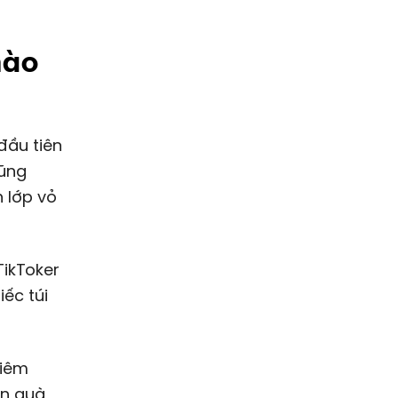
hào
cũng
 lớp vỏ
TikToker
iếc túi
kiêm
ón quà