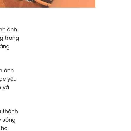
ình ảnh
ng trong
hàng
h ảnh
ược yêu
p và
ự thành
c sống
 họ