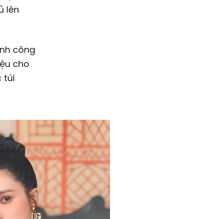
ủ lên
ành công
iệu cho
 túi