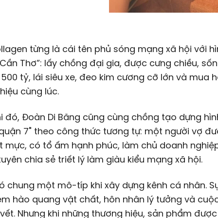
lagen từng là cái tên phủ sóng mạng xã hội với h
Cần Thơ”: lấy chồng đại gia, được cưng chiều, số
 500 tỷ, lái siêu xe, đeo kim cương cỡ lớn và mua 
 hiệu cùng lúc.
hi đó, Đoàn Di Băng cũng cùng chồng tạo dựng hìn
 quận 7" theo công thức tương tự: một người vợ đ
ết mực, có tổ ấm hạnh phúc, làm chủ doanh nghiệ
uyên chia sẻ triết lý làm giàu kiểu mạng xã hội.
ó chung một mô-típ khi xây dựng kênh cá nhân. S
èm hào quang vật chất, hôn nhân lý tưởng và cuộ
 vết. Nhưng khi những thương hiệu, sản phẩm được