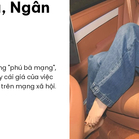
, Ngân
ng "phú bà mạng",
y cái giá của việc
trên mạng xã hội.