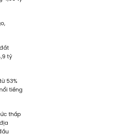
go,
 đất
,9 tỷ
 từ 53%
nổi tiếng
mức thấp
địa
 đầu