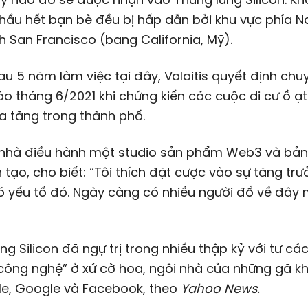
hầu hết bạn bè đều bị hấp dẫn bởi khu vực phía 
h San Francisco (bang California, Mỹ).
u 5 năm làm việc tại đây, Valaitis quyết định ch
ào tháng 6/2021 khi chứng kiến các cuộc di cư ồ ạt
a tăng trong thành phố.
, nhà điều hành một studio sản phẩm Web3 và bản t
 tạo, cho biết: “Tôi thích đặt cược vào sự tăng tr
ó yếu tố đó. Ngày càng có nhiều người đổ về đây 
ng Silicon đã ngự trị trong nhiều thập kỷ với tư các
công nghệ” ở xứ cờ hoa, ngôi nhà của những gã k
le, Google và Facebook, theo
Yahoo News.