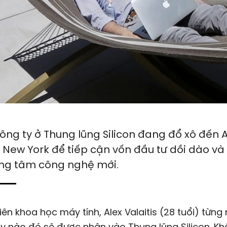
ông ty ở Thung lũng Silicon đang đổ xô đến A
, New York để tiếp cận vốn đầu tư dồi dào và
ung tâm công nghệ mới.
viên khoa học máy tính, Alex Valaitis (28 tuổi) từn
 nào đó sẽ được nhận vào Thung lũng Silicon. Kh