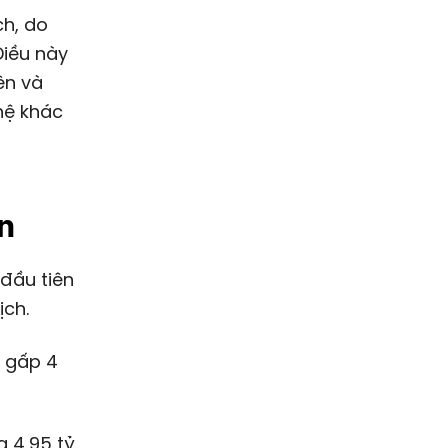
ch, do
Điều này
ên và
hệ khác
n
ịch.
n gấp 4
ng
4,95 tỷ