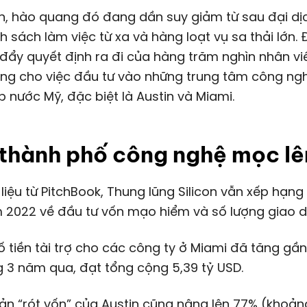
n, hào quang đó đang dần suy giảm từ sau đại dị
h sách làm việc từ xa và hàng loạt vụ sa thải lớn. 
đẩy quyết định ra đi của hàng trăm nghìn nhân vi
ng cho việc đầu tư vào những trung tâm công ng
p nước Mỹ, đặc biệt là Austin và Miami.
thành phố công nghệ mọc lê
 2022 về đầu tư vốn mạo hiểm và số lượng giao d
 tiền tài trợ cho các công ty ở Miami đã tăng gầ
ng 3 năm qua, đạt tổng cộng
5,39 tỷ USD
.
ản “rót vốn” của Austin cũng nâng lên 77% (khoả