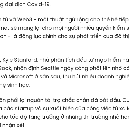
g đại dịch Covid-19.
n tử và Web3 - một thuật ngữ rộng cho thế hệ tiếp
rnet sẽ mang lại cho mọi người nhiều quyền kiểm 
ơn - là động lực chính cho sự phát triển của đô th
, Kyle Stanford, nhà phân tích đầu tư mạo hiểm h
hBook, nhận định Seattle ngày càng phất lên nhờ c
à Microsoft ở sân sau, thu hút nhiều doanh nghi
ệ sinh học.
ân phối lại nguồn tài trợ chắc chắn đã bắt đầu. C
 các startup và sự xuất hiện của công việc từ xa 
cho tốc độ tăng trưởng ở những thị trường nhỏ hơn
 nhận xét.