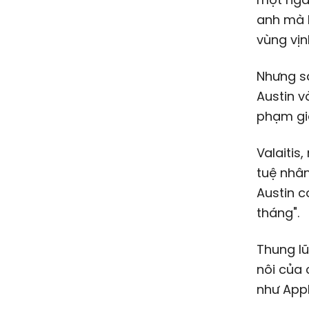
anh mà 
vùng vịn
Nhưng sa
Austin v
phạm gi
Valaitis
tuệ nhân
Austin c
tháng".
Thung lũ
nôi của 
như App