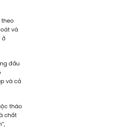
 theo
soát và
ị ở
àng đầu
ó
ệp và cả
uộc tháo
là chất
”,