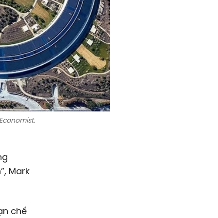
Economist.
ng
”, Mark
ạn chế