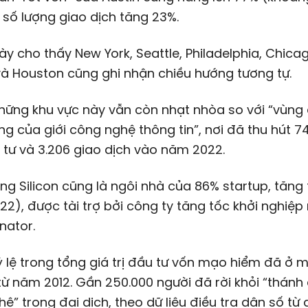
i số lượng giao dịch tăng 23%.
này cho thấy New York, Seattle, Philadelphia, Chica
à Houston cũng ghi nhận chiều hướng tương tự.
hững khu vực này vẫn còn nhạt nhòa so với “vùng
ng của giới công nghệ thông tin”, nơi đã thu hút
74
tư và 3.206 giao dịch vào năm 2022.
ng Silicon cũng là ngôi nhà của 86% startup, tăng
2), được tài trợ bởi công ty tăng tốc khởi nghiệp 
nator.
 lệ trong tổng giá trị đầu tư vốn mạo hiểm đã ở 
từ năm 2012. Gần 250.000 người đã rời khỏi “thánh 
ệ” trong đại dịch, theo dữ liệu điều tra dân số từ