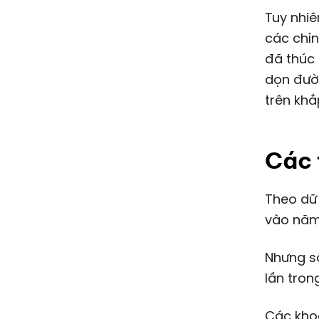
Tuy nhiê
các chín
đã thúc 
dọn đườ
trên khắ
Các 
Theo dữ liệu từ PitchBook, Thung lũng Silicon vẫn xếp hạng đầu tiên
vào năm
Nhưng số
lần tro
Các kho