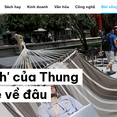
Sách hay
Kinh doanh
Văn hóa
Công nghệ
Đời sốn
h' của Thung
ẽ về đâu