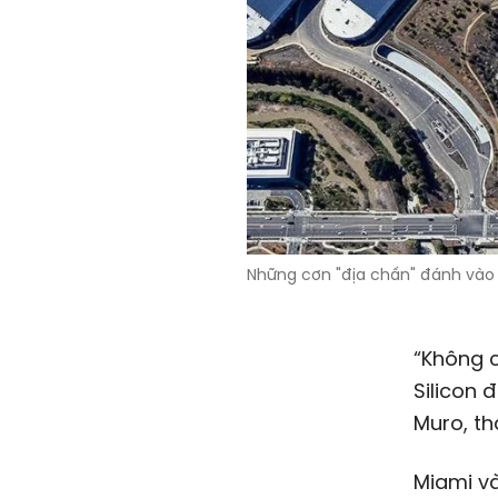
Những cơn "địa chấn" đánh vào 
“Không c
Silicon 
Muro, th
Miami và