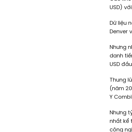
USD
) vớ
Dữ liệu 
Denver v
Nhưng n
danh tiế
USD
đầu 
Thung lũ
(năm 202
Y Combi
Nhưng tỷ
nhất kể 
công ngh