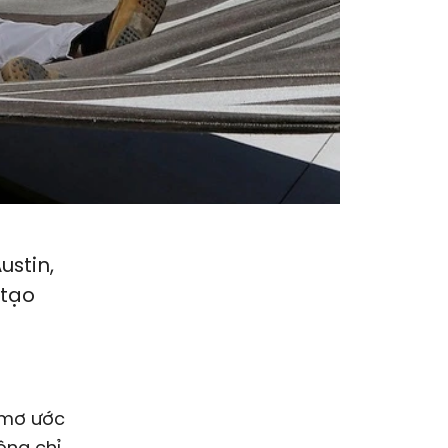
ustin,
 tạo
g mơ ước
ông chỉ