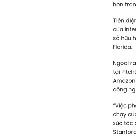
hơn tron
Tiền điệ
của Inte
sở hữu h
Florida.
Ngoài ra
tại Pitc
Amazon v
công ngh
“Việc ph
chạy của
xúc tác 
Stanford