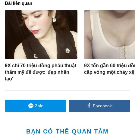
Bài liên quan
9X chi 70 triệu đồng phẫu thuật
9X tốn gần 60 triệu đ
thẩm mỹ để được 'đẹp nhân
cấp vòng một chảy xệ
tạo'
Zalo
Facebook
BẠN CÓ THỂ QUAN TÂM