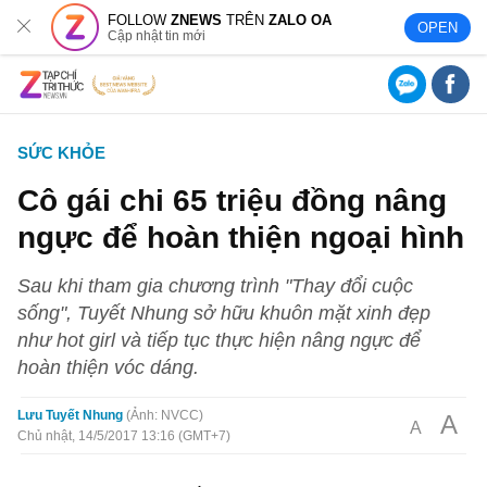
FOLLOW
ZNEWS
TRÊN
ZALO OA
OPEN
Cập nhật tin mới
SỨC KHỎE
Cô gái chi 65 triệu đồng nâng
ngực để hoàn thiện ngoại hình
Sau khi tham gia chương trình "Thay đổi cuộc
sống", Tuyết Nhung sở hữu khuôn mặt xinh đẹp
như hot girl và tiếp tục thực hiện nâng ngực để
hoàn thiện vóc dáng.
Lưu Tuyết Nhung
Ảnh: NVCC
A
A
Chủ nhật, 14/5/2017 13:16 (GMT+7)