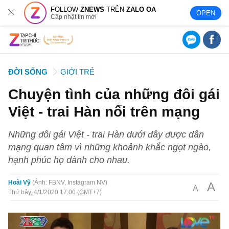
FOLLOW
ZNEWS
TRÊN
ZALO OA
OPEN
Cập nhật tin mới
ĐỜI SỐNG
GIỚI TRẺ
Chuyện tình của những đôi gái
Việt - trai Hàn nổi trên mạng
Những đôi gái Việt - trai Hàn dưới đây được dân
mạng quan tâm vì những khoảnh khắc ngọt ngào,
hạnh phúc họ dành cho nhau.
Hoài Vỹ
Ảnh: FBNV, Instagram NV
A
A
Thứ bảy, 4/1/2020 17:00 (GMT+7)