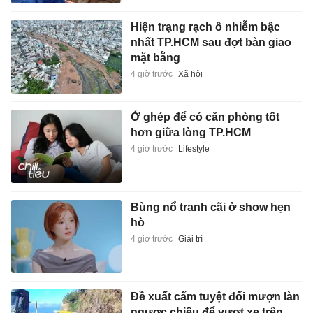
Hiện trạng rạch ô nhiễm bậc
nhất TP.HCM sau đợt bàn giao
mặt bằng
4 giờ trước
Xã hội
Ở ghép để có căn phòng tốt
hơn giữa lòng TP.HCM
4 giờ trước
Lifestyle
Bùng nổ tranh cãi ở show hẹn
hò
4 giờ trước
Giải trí
Đề xuất cấm tuyệt đối mượn làn
ngược chiều để vượt xe trên