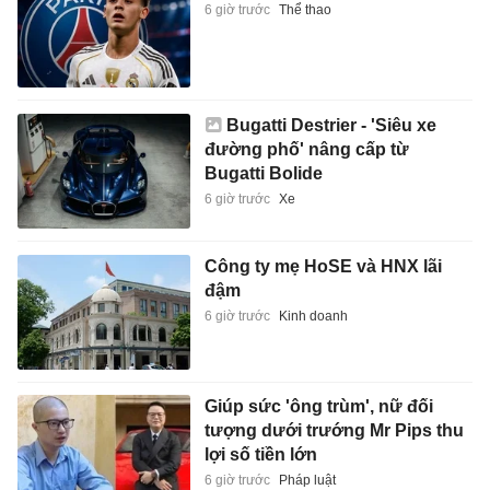
6 giờ trước
Thể thao
Bugatti Destrier - 'Siêu xe
đường phố' nâng cấp từ
Bugatti Bolide
6 giờ trước
Xe
Công ty mẹ HoSE và HNX lãi
đậm
6 giờ trước
Kinh doanh
Giúp sức 'ông trùm', nữ đối
tượng dưới trướng Mr Pips thu
lợi số tiền lớn
6 giờ trước
Pháp luật