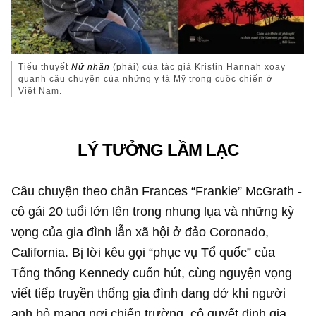
Tiểu thuyết
Nữ nhân
(phải) của tác giả Kristin Hannah xoay
quanh câu chuyện của những y tá Mỹ trong cuộc chiến ở
Việt Nam.
LÝ TƯỞNG LẦM LẠC
Câu chuyện theo chân Frances “Frankie” McGrath -
cô gái 20 tuổi lớn lên trong nhung lụa và những kỳ
vọng của gia đình lẫn xã hội ở đảo Coronado,
California. Bị lời kêu gọi “phục vụ Tổ quốc” của
Tổng thống Kennedy cuốn hút, cùng nguyện vọng
viết tiếp truyền thống gia đình dang dở khi người
anh bỏ mạng nơi chiến trường, cô quyết định gia