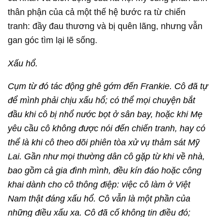
thân phận của cả một thế hệ bước ra từ chiến
tranh: đầy đau thương và bị quên lãng, nhưng vẫn
gan góc tìm lại lẽ sống.
Xấu hổ.
Cụm từ đó tác động ghê gớm đến Frankie. Cô đã tự
để mình phải chịu xấu hổ; có thể mọi chuyện bắt
đầu khi cô bị nhổ nước bọt ở sân bay, hoặc khi Mẹ
yêu cầu cô không được nói đến chiến tranh, hay có
thể là khi cô theo dõi phiên tòa xử vụ thảm sát Mỹ
Lai. Gần như mọi thường dân cô gặp từ khi về nhà,
bao gồm cả gia đình mình, đều kín đáo hoặc công
khai dành cho cô thông điệp: việc cô làm ở Việt
Nam thật đáng xấu hổ. Cô vẫn là một phần của
những điều xấu xa. Cô đã cố không tin điều đó;