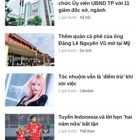
chức Ủy viên UBND TP với 11
giám đốc sở, ngành
1 giờ trước
Xã hội
Thêm quán cà phê của ông
Đặng Lê Nguyên Vũ mở tại Mỹ
2 giờ trước
Du lịch
Tóc nhuộm vẫn là ‘điểm trừ’ khi
xin việc
2 giờ trước
Lifestyle
Tuyển Indonesia và lời hẹn 'hai
năm nữa' bất tận
2 giờ trước
Thể thao