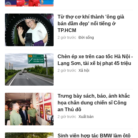
Từ thợ cơ khí thành 'ông già
bán đầm đẹp' nổi tiếng ở
TP.HCM
2 giờ trước
Đời sống
Chèn ép xe trên cao tốc Hà Nội -
Lạng Sơn, tài xế bị phạt 45 triệu
2 giờ trước
Xã hội
Trưng bày sách, báo, ảnh khắc
họa chân dung chiến sĩ Công
an Thủ đô
2 giờ trước
Xuất bản
Sinh viên hợp tác BMW làm ôtô