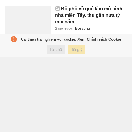
Bỏ phố về quê làm mô hình
nhà miền Tây, thu gần nửa tỷ
mỗi năm
2 giờ trước
Đời sống
Cải thiện trải nghiệm với cookie. Xem
Chính sách Cookie
Apple thắng lớn: Ấn Độ dự kiến
Từ chối
Đồng ý
kéo dài ưu đãi thuế đến năm
2041
2 giờ trước
Kinh doanh
Tranh cãi về xăng E20 tại Ấn Độ
2 giờ trước
Xe
Điều kỳ diệu trong 60 phút đầu
đời của trẻ