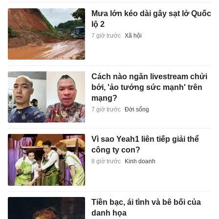
Mưa lớn kéo dài gây sạt lở Quốc
lộ 2
7 giờ trước
Xã hội
Cách nào ngăn livestream chửi
bới, 'ảo tưởng sức mạnh' trên
mạng?
7 giờ trước
Đời sống
Vì sao Yeah1 liên tiếp giải thể
công ty con?
8 giờ trước
Kinh doanh
Tiền bạc, ái tình và bê bối của
danh họa