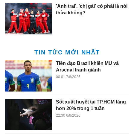
'Anh trai', 'chị gái' có phải là nói
thừa không?
TIN TỨC MỚI NHẤT
Tiền đạo Brazil khiến MU và
Arsenal tranh giành
00:01 7/8/2026
Sốt xuất huyết tại TP.HCM tăng
hơn 20% trong 1 tuần
22:30 6/8/2026