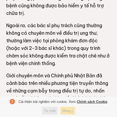
bệnh cũng không được bảo hiểm y tế hỗ trợ
chữa trị.
Ngoài ra, các bác sĩ phụ trách cũng thường
không có chuyên môn về điều trị ung thư,
thường làm việc tại phòng khám đơn độc
(hoặc với 2-3 bác sĩ khác) trong quy trình
chăm sóc không được kiểm tra chặt chẽ như ở
bệnh viện chính thống.
Giới chuyên môn và Chính phủ Nhật Bản đã
cảnh báo trên nhiều phương tiện truyền thông
về những cạm bẫy trong điều trị tự do, nhấn
mạnh rằng không nên khuyến khích bệnh nhân
Cải thiện trải nghiệm với cookie. Xem
Chính sách Cookie
đầu tư nhiều tiền cho những liệu pháp
Từ chối
Đồng ý
không/chưa rõ hiệu quả.