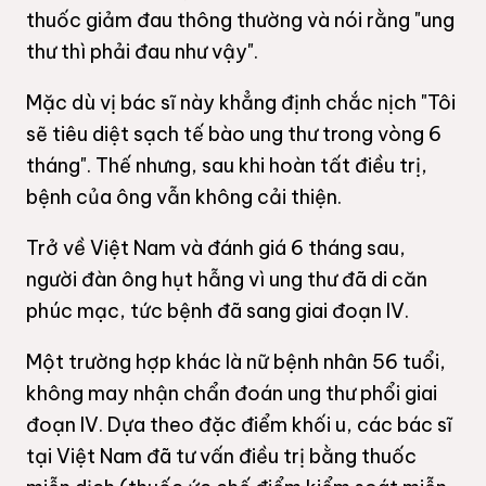
thuốc giảm đau thông thường và nói rằng "ung
thư thì phải đau như vậy".
Mặc dù vị bác sĩ này khẳng định chắc nịch "Tôi
sẽ tiêu diệt sạch tế bào ung thư trong vòng 6
tháng". Thế nhưng, sau khi hoàn tất điều trị,
bệnh của ông vẫn không cải thiện.
Trở về Việt Nam và đánh giá 6 tháng sau,
người đàn ông hụt hẫng vì ung thư đã di căn
phúc mạc, tức bệnh đã sang giai đoạn IV.
Một trường hợp khác là nữ bệnh nhân 56 tuổi,
không may nhận chẩn đoán ung thư phổi giai
đoạn IV. Dựa theo đặc điểm khối u, các bác sĩ
tại Việt Nam đã tư vấn điều trị bằng thuốc