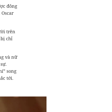
ược đông
i Oscar
ời trên
bị chỉ
ng và nữ
 sự.
hí” song
ắc tới.