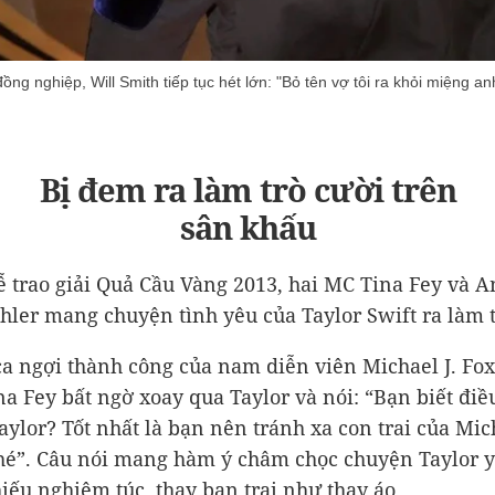
ồng nghiệp, Will Smith tiếp tục hét lớn: "Bỏ tên vợ tôi ra khỏi miệng an
Bị đem ra làm trò cười trên
sân khấu
lễ trao giải Quả Cầu Vàng 2013, hai MC Tina Fey và 
hler mang chuyện tình yêu của Taylor Swift ra làm t
ca ngợi thành công của nam diễn viên Michael J. Fox
na Fey bất ngờ xoay qua Taylor và nói: “Bạn biết điề
aylor? Tốt nhất là bạn nên tránh xa con trai của Mich
hé”. Câu nói mang hàm ý châm chọc chuyện Taylor 
iếu nghiêm túc, thay bạn trai như thay áo.