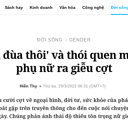
Sách hay
Kinh doanh
Văn hóa
Công nghệ
Đời sốn
ĐỜI SỐNG
GENDER
ỉ đùa thôi' và thói quen 
phụ nữ ra giễu cợt
Hiền Thy
Thứ ba, 29/3/2022 06:31 (GMT+7)
u cười cợt về ngoại hình, đời tư, sức khỏe của phá
bắt gặp trên truyền thông cho đến cuộc nói chuyệ
ày. Chúng phản ánh thái độ thiếu tôn trọng nữ gi