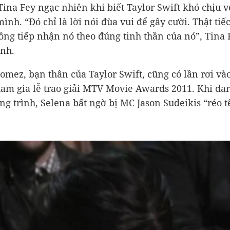
 Tina Fey ngạc nhiên khi biết Taylor Swift khó chịu v
ình. “Đó chỉ là lời nói đùa vui để gây cười. Thật tiếc
ông tiếp nhận nó theo đúng tinh thần của nó”, Tina 
nh.
omez, bạn thân của Taylor Swift, cũng có lần rơi và
ham gia lễ trao giải MTV Movie Awards 2011. Khi đa
ng trình, Selena bất ngờ bị MC Jason Sudeikis “réo t