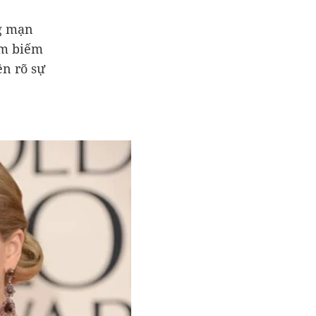
ng mạn
âm biếm
ện rõ sự