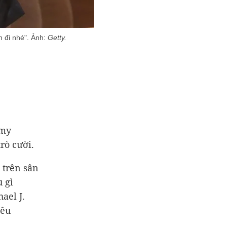
h đi nhé". Ảnh:
Getty.
Amy
rò cười.
 trên sân
u gì
ael J.
yêu