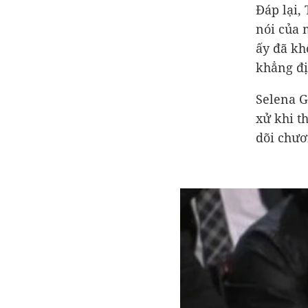
Đáp lại,
nói của m
ấy đã kh
khẳng đị
Selena G
xử khi t
dõi chươ