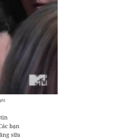
ght.
tin
 Các bạn
răng sữa