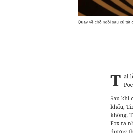
Quay về chỗ ngồi sau cú tát đ
T
ại 
Poe
Sau khi 
khấu, Ti
không, T
Fox ra n
đương th