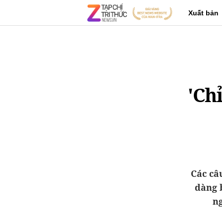
Xuất bản
'Ch
Các câ
dàng 
ng