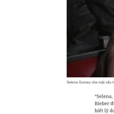
Selena Gomez che mặt xấu hổ 
“Selena,
Bieber đ
biết lý 