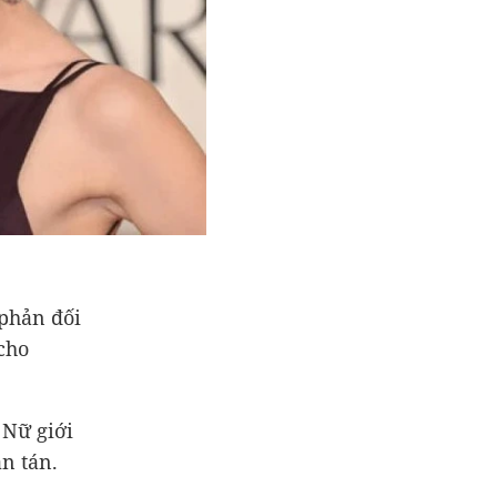
 phản đối
cho
 Nữ giới
n tán.