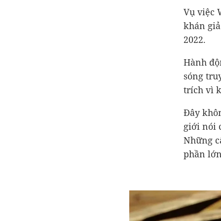
Vụ việc 
khán giả
2022.
Hành độn
sóng tru
trích vì
Đây khôn
giới nói
Những câ
phần lớn