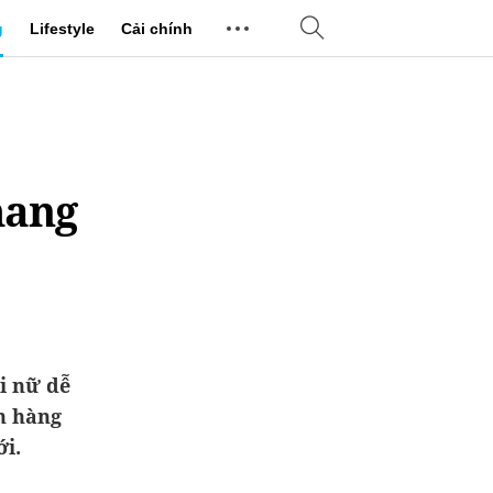
g
Lifestyle
Cải chính
mang
i nữ dễ
n hàng
ới.