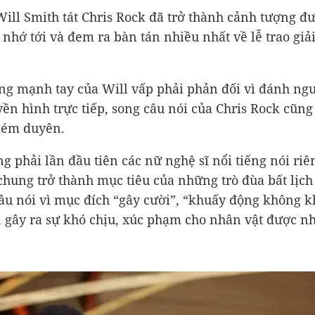
Will Smith tát Chris Rock đã trở thành cảnh tượng đ
 nhớ tới và đem ra bàn tán nhiều nhất về lễ trao giả
g mạnh tay của Will vấp phải phản đối vì đánh ngư
yền hình trực tiếp, song câu nói của Chris Rock cũng 
 kém duyên.
g phải lần đầu tiên các nữ nghệ sĩ nổi tiếng nói riê
 chung trở thành mục tiêu của những trò đùa bất lịch
u nói vì mục đích “gây cười”, “khuấy động không k
 gây ra sự khó chịu, xúc phạm cho nhân vật được nh