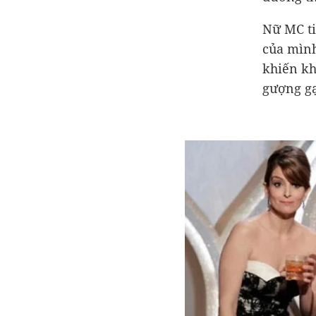
Nữ MC ti
của mình
khiến kh
gượng gạ