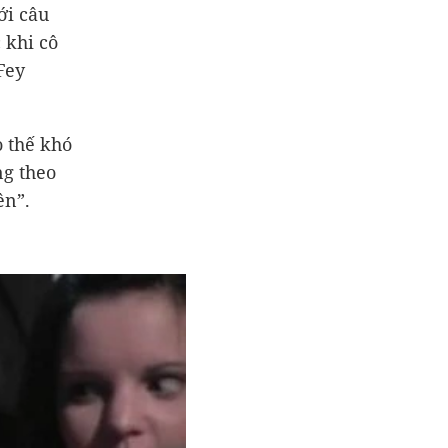
ới câu
 khi cô
Fey
o thế khó
ng theo
ên”.