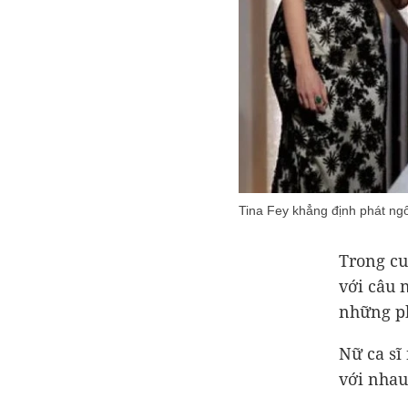
Tina Fey khẳng định phát ngôn
Trong cu
với câu 
những p
Nữ ca sĩ
với nhau