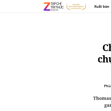
Xuất bản
C
ch
Phú
Thomas 
ga