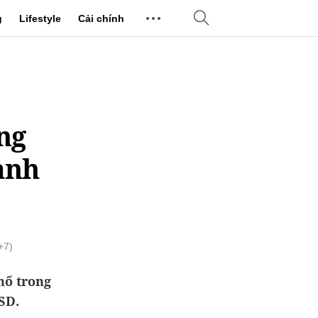
g
Lifestyle
Cải chính
ng
ành
+7)
hố trong
SD.