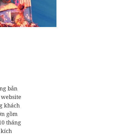
ững bản
 website
ng khách
lớn gồm
10 tháng
 kích