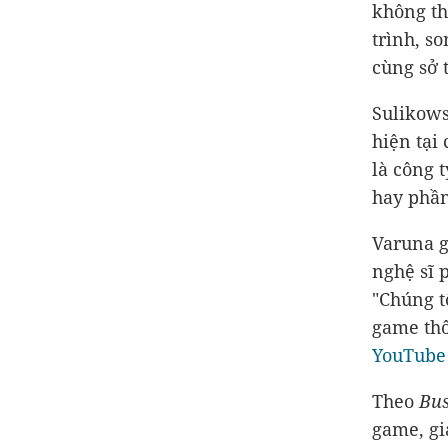
không th
trình, s
cùng sở 
Sulikows
hiện tại
là công 
hay phần
Varuna g
nghệ sĩ 
"Chúng t
game thô
YouTube
Theo
Bus
game, gi