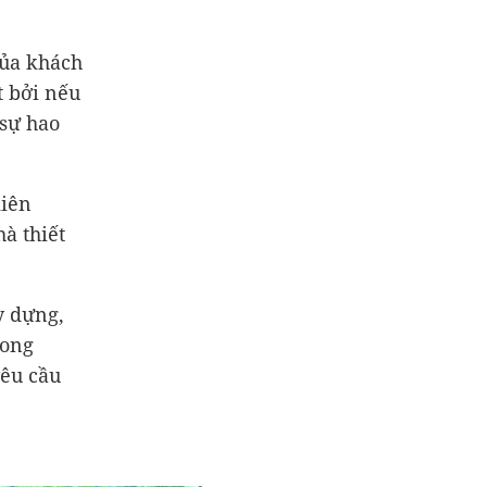
của khách
t bởi nếu
sự hao
kiên
à thiết
y dựng,
rong
yêu cầu