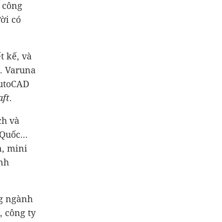
u công
ời có
t kế, và
a. Varuna
AutoCAD
aft
.
ch và
Quốc...
n, mini
nh
ng ngành
, công ty