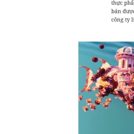
thực phẩ
bán được
công ty 