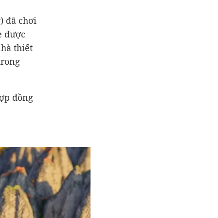
) đã chơi
e được
hà thiết
trong
hợp đồng