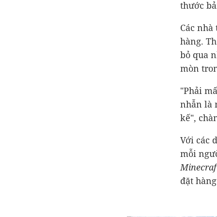
thước bả
Các nhà 
hàng. Th
bỏ qua n
mòn trong
"Phải mấ
nhẫn là 
kế", chàn
Với các 
mỗi ngườ
Minecraf
đặt hàng