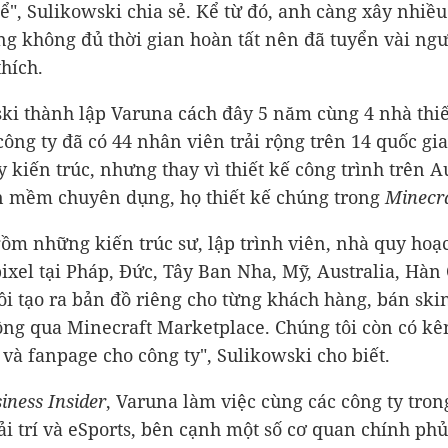
ể", Sulikowski chia sẻ. Kể từ đó, anh càng xây nhiề
ong không đủ thời gian hoàn tất nên đã tuyển vài ngư
thích.
ki thành lập Varuna cách đây 5 năm cùng 4 nhà thiế
 công ty đã có 44 nhân viên trải rộng trên 14 quốc gi
ty kiến trúc, nhưng thay vì thiết kế công trình trên 
 mềm chuyên dụng, họ thiết kế chúng trong
Minecr
ồm những kiến trúc sư, lập trình viên, nhà quy hoạ
pixel tại Pháp, Đức, Tây Ban Nha, Mỹ, Australia, Hàn 
ôi tạo ra bản đồ riêng cho từng khách hàng, bán ski
ng qua Minecraft Marketplace. Chúng tôi còn có kê
và fanpage cho công ty", Sulikowski cho biết.
iness
Insider
, Varuna làm việc cùng các công ty tro
ải trí và eSports, bên cạnh một số cơ quan chính phủ