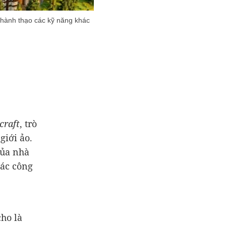
 thành thạo các kỹ năng khác
craft
, trò
giới ảo.
của nhà
các công
cho là