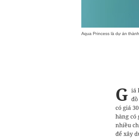
Aqua Princess là dự án thàn
G
iá
đồ
có giá
30
hàng có 
nhiều chi
để xây d