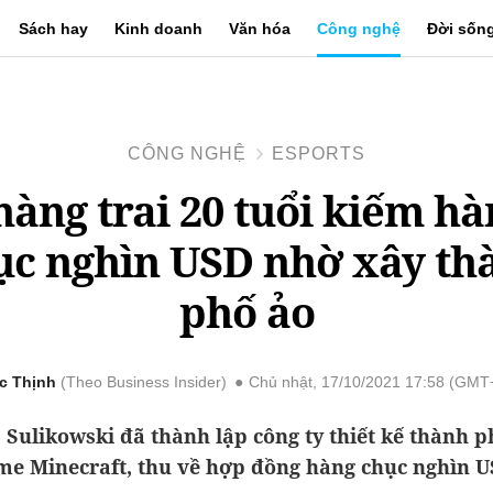
Sách hay
Kinh doanh
Văn hóa
Công nghệ
Đời sốn
CÔNG NGHỆ
ESPORTS
hàng trai 20 tuổi kiếm hà
ục nghìn USD nhờ xây th
phố ảo
c Thịnh
Theo Business Insider
Chủ nhật, 17/10/2021 17:58 (GMT
Sulikowski đã thành lập công ty thiết kế thành p
me Minecraft, thu về hợp đồng hàng chục nghìn U