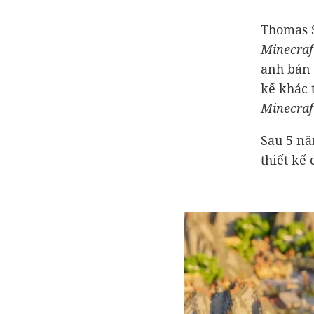
Thomas S
Minecraf
anh bán 
kế khác 
Minecraf
Sau 5 nă
thiết kế