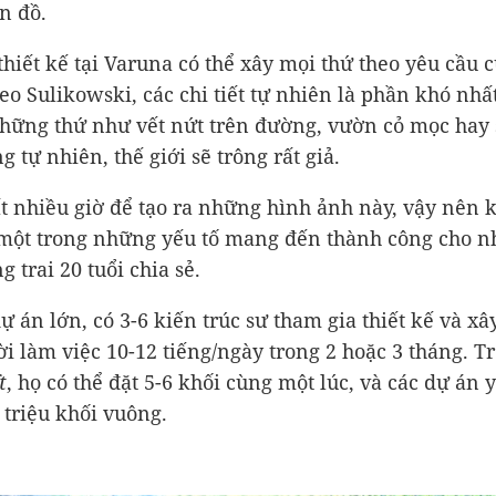
n đồ.
thiết kế tại Varuna có thể xây mọi thứ theo yêu cầu 
eo Sulikowski, các chi tiết tự nhiên là phần khó nhấ
hững thứ như vết nứt trên đường, vườn cỏ mọc hay 
 tự nhiên, thế giới sẽ trông rất giả.
t nhiều giờ để tạo ra những hình ảnh này, vậy nên 
một trong những yếu tố mang đến thành công cho nh
g trai 20 tuổi chia sẻ.
dự án lớn, có 3-6 kiến trúc sư tham gia thiết kế và xâ
i làm việc 10-12 tiếng/ngày trong 2 hoặc 3 tháng. T
t
, họ có thể đặt 5-6 khối cùng một lúc, và các dự án 
 triệu khối vuông.