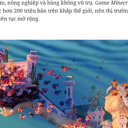
m, nông nghiệp và hàng không vũ trụ. Game
Minecr
 hơn 200 triệu bản trên khắp thế giới, nên thị trườn
liên tục mở rộng.