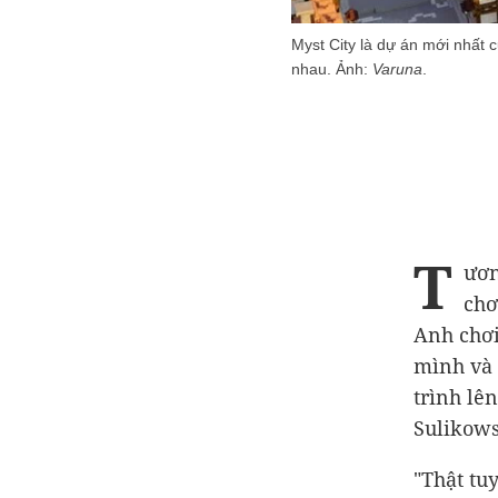
Myst City là dự án mới nhất 
nhau. Ảnh:
Varuna
.
T
ươn
chơ
Anh chơ
mình và 
trình lê
Sulikows
"Thật tu