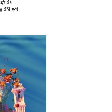
aft
đã
g đối với